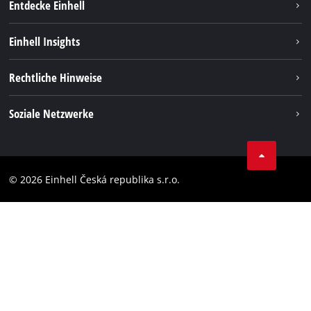
Entdecke Einhell
Nachhaltigkeit
Einhell Insights
Services
Karriere
Rechtliche Hinweise
Akkusystem
Einhell weltweit
Impressum
Soziale Netzwerke
Datenschutz
Facebook
Compliance
YouТube
Barrierefreiheits-Erklärung
© 2026 Einhell Česká republika s.r.o.
Instagram