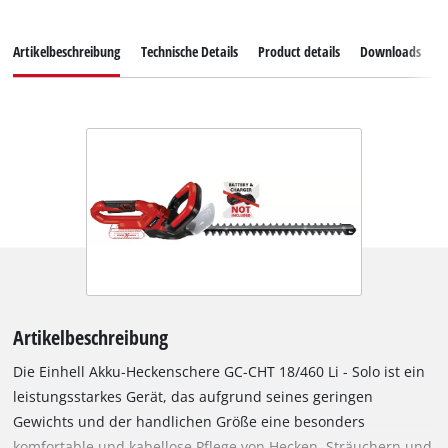
Artikelbeschreibung
Technische Details
Product details
Downloads
E
Artikelbeschreibung
Die Einhell Akku-Heckenschere GC-CHT 18/460 Li - Solo ist ein
leistungsstarkes Gerät, das aufgrund seines geringen
Gewichts und der handlichen Größe eine besonders
komfortable und kabellose Pflege von Hecken, Sträuchern und