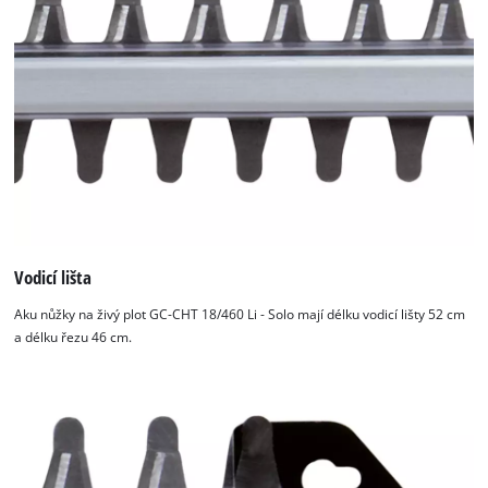
Vodicí lišta
Aku nůžky na živý plot GC-CHT 18/460 Li - Solo mají délku vodicí lišty 52 cm
K načtení služby Google Maps
a délku řezu 46 cm.
potřebujeme váš souhlas!
This content is not permitted to load due
to trackers that are not disclosed to the
visitor. The website owner needs to setup
the site with their CMP to add this content