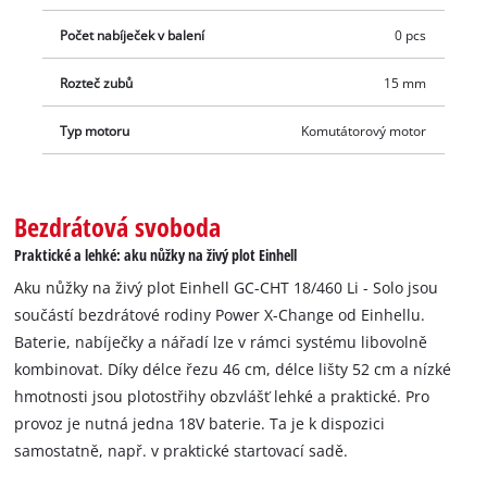
Počet nabíječek v balení
0 pcs
Rozteč zubů
15 mm
Typ motoru
Komutátorový motor
Bezdrátová svoboda
Praktické a lehké: aku nůžky na živý plot Einhell
Aku nůžky na živý plot Einhell GC-CHT 18/460 Li - Solo jsou
součástí bezdrátové rodiny Power X-Change od Einhellu.
Baterie, nabíječky a nářadí lze v rámci systému libovolně
kombinovat. Díky délce řezu 46 cm, délce lišty 52 cm a nízké
hmotnosti jsou plotostřihy obzvlášť lehké a praktické. Pro
provoz je nutná jedna 18V baterie. Ta je k dispozici
samostatně, např. v praktické startovací sadě.