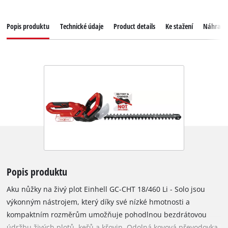
Popis produktu
Technické údaje
Product details
Ke stažení
Náhradní
Popis produktu
Aku nůžky na živý plot Einhell GC-CHT 18/460 Li - Solo jsou
výkonným nástrojem, který díky své nízké hmotnosti a
kompaktním rozměrům umožňuje pohodlnou bezdrátovou
údržbu živých plotů, keřů a křovin. Odolná kovová převodovka