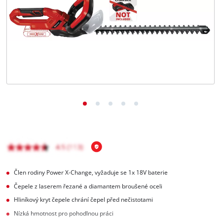
čeština
CS
čeština
English
Deutsch
Člen rodiny Power X-Change, vyžaduje se 1x 18V baterie
Čepele z laserem řezané a diamantem broušené oceli
Hliníkový kryt čepele chrání čepel před nečistotami
Nízká hmotnost pro pohodlnou práci