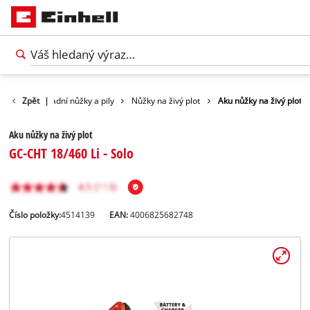
rada
Zpět
Zahradní nůžky a pily
|
Nůžky na živý plot
Aku nůžky na živý plot
Aku nůžky na živý plot
GC-CHT 18/460 Li - Solo
Číslo položky:
4514139
EAN:
4006825682748