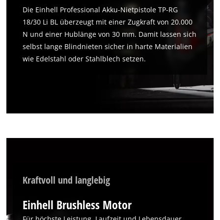
Wir benötigen deine Zustimmung, um
Die Einhell Professional Akku-Nietpistole TP-RG
Google Maps laden zu können!
18/30 Li BL überzeugt mit einer Zugkraft von 20.000
This content is not permitted to load due
N und einer Hublänge von 30 mm. Damit lassen sich
to trackers that are not disclosed to the
selbst lange Blindnieten sicher in harte Materialien
visitor. The website owner needs to setup
wie Edelstahl oder Stahlblech setzen.
the site with their CMP to add this content
to the list of technologies used.
Powered by
Usercentrics Consent
Management Platform
Kraftvoll und langlebig
Einhell Brushless Motor
Für höchste Leistung, Laufzeit und Lebensdauer