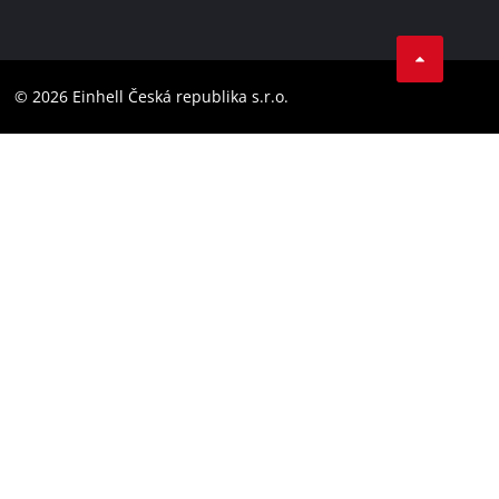
Datenschutz
Facebook
Compliance
YouТube
Barrierefreiheits-Erklärung
© 2026 Einhell Česká republika s.r.o.
Instagram