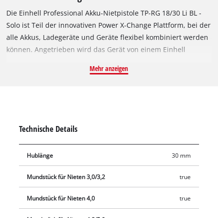
Die Einhell Professional Akku-Nietpistole TP-RG 18/30 Li BL -
Solo ist Teil der innovativen Power X-Change Plattform, bei der
alle Akkus, Ladegeräte und Geräte flexibel kombiniert werden
können. Angetrieben wird das Gerät von einem Einhell
Brushless Motor. Dieser bürstenlose Motor bietet mehr Kraft
Mehr anzeigen
und eine längere Laufzeit als herkömmliche Kohlebürsten-
Motoren. Nach einer Online-Registrierung gelten 10 Jahre
Garantie auf den Brushless-Motor. Die Zugkraft von 20.000 N
und der Hub von 30 mm ermöglichen der Akku-Nietpistole das
mühelose Setzen selbst langer Nieten in harte oder
Technische Details
dickwandige Materialien. Zur Ausstattung gehören fünf
Mundstücke für Nieten mit Ø 2,4 mm, 3,0/3,2 mm, 4,0 mm,
Hublänge
30 mm
4,8/5,0 mm und 6,4 mm, die direkt im Mundstückdepot am
Gerät verstaut werden können. Der Spannschlüssel
Mundstück für Nieten 3,0/3,2
true
ermöglicht einen schnellen Wechsel des passenden
Mundstücks. Ein transparenter Nietdornbehälter sammelt
Mundstück für Nieten 4,0
true
abgezogene Dornen sauber auf, während LED-Licht und