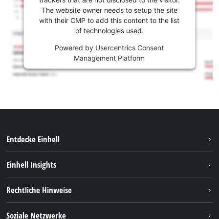
The website owner needs to setup the site
with their CMP to add this content to the list
of technologies used.
Powered by
Usercentrics Consent
Management Platform
Entdecke Einhell
Nachhaltigkeit
Einhell Insights
Services
Karriere
Rechtliche Hinweise
Akkusystem
Einhell weltweit
Impressum
Soziale Netzwerke