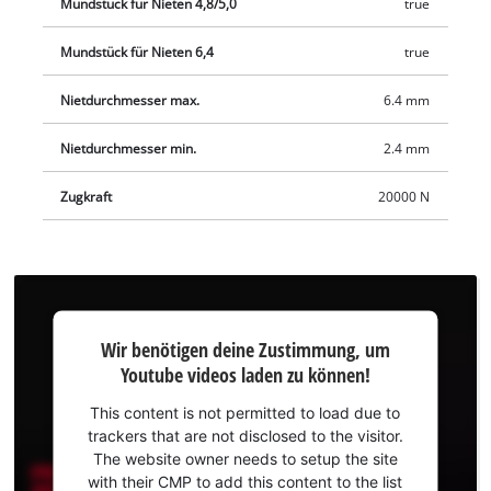
Softgrip-Oberflächen für optimale Sicht und sicheren Halt
Mundstück für Nieten 4,8/5,0
true
sorgen. Der praktische Gürtelclip erlaubt das schnelle
Mundstück für Nieten 6,4
true
Zwischenlagern der Blindnietpistole – ideal für flexibles
Arbeiten auf der Baustelle oder in der Werkstatt. Geliefert
Nietdurchmesser max.
6.4 mm
wird die Akku-Nietpistole TP-RG 18/30 Li BL - Solo ohne Akku
und Ladegerät. Diese sind separat erhältlich, z. B. als
Nietdurchmesser min.
2.4 mm
praktisches Starter-Set.
Zugkraft
20000 N
Wir
Wir benötigen deine Zustimmung, um
benötigen
Youtube videos laden zu können!
deine
Zustimmung,
This content is not permitted to load due to
um Youtube
trackers that are not disclosed to the visitor.
laden zu
The website owner needs to setup the site
können!
with their CMP to add this content to the list