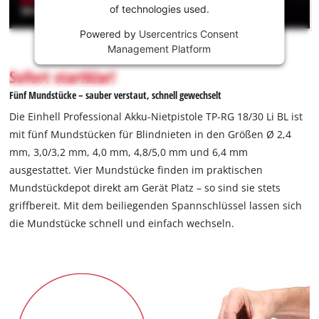
of technologies used.
This
Powered by
Usercentrics Consent
content
Management Platform
is
not
Sofort startklar!
permitted
Fünf Mundstücke – sauber verstaut, schnell gewechselt
to
load
Die Einhell Professional Akku-Nietpistole TP-RG 18/30 Li BL ist
due
mit fünf Mundstücken für Blindnieten in den Größen Ø 2,4
to
mm, 3,0/3,2 mm, 4,0 mm, 4,8/5,0 mm und 6,4 mm
trackers
ausgestattet. Vier Mundstücke finden im praktischen
that
are
Mundstückdepot direkt am Gerät Platz – so sind sie stets
not
griffbereit. Mit dem beiliegenden Spannschlüssel lassen sich
disclosed
die Mundstücke schnell und einfach wechseln.
to
the
visitor.
The
website
owner