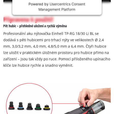
not
Powered by
Usercentrics Consent
permitted
Management Platform
to
Připravena k použití!
load
due
Pět hubic – přehledné uložení a rychlá výměna
to
Profesionální aku nýtovačka Einhell TP-RG 18/30 Li BL se
trackers
dodává s pěti hubicemi pro trhací nýty ve velikostech Ø 2,4
that
mm, 3,0/3,2 mm, 4,0 mm, 4,8/5,0 mm a 6,4 mm. Čtyři hubice
are
not
lze uložit v praktickém úložném prostoru pro hubice přímo na
disclosed
zařízení – jsou tak vždy po ruce. Pomocí přiloženého upínacího
to
klíče lze hubice rychle a snadno vyměnit.
the
visitor.
The
website
owner
needs
to
setup
the