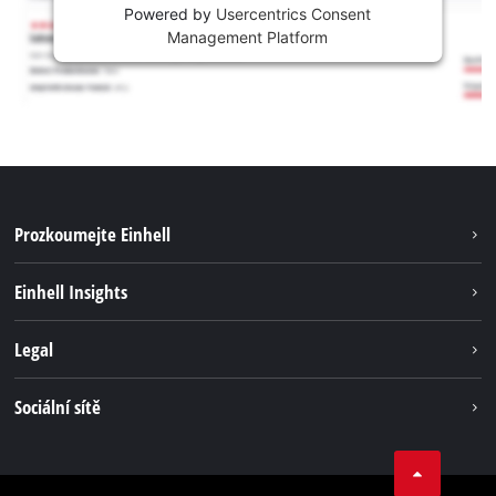
Powered by
Usercentrics Consent
Management Platform
Prozkoumejte Einhell
Udržitelnost
Einhell Insights
Servis
Kariéra
Legal
Systém akumulátorů
Einhell celosvětově
Tiráž
Sociální sítě
Ochrana osobních údajů
Facebook
Dodržování předpisů
YouТube