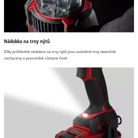
Nádobka na trny nýtů
Díky průhledné nádobce na trny nýtů jsou uvolněné trny okamžitě
zachyceny a pracoviště zůstane čisté.