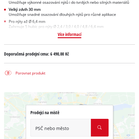
Umožňuje výkonné osazování nýtů i do tvrdých nebo silných materiálů
Velký zdvih 30 mm
Umožňuje snadné osazování dlouhých nýtů pro různé aplikace
Pro nýty až Ø 6,4 mm
Zahrnuje 5 hubic pro nýty Ø 2,4 / 3,0 / 4,0 / 4,8 / 6,4 mm
Více informací
Doporučená prodejní cena:
6 490,00 Kč
Porovnat produkt
Prodejci na místě
PSČ nebo město