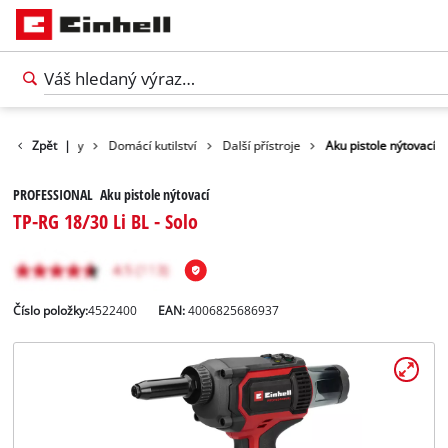
Zpět
Produkty
|
Domácí kutilství
Další přístroje
Aku pistole nýtovací
PROFESSIONAL Aku pistole nýtovací
TP-RG 18/30 Li BL - Solo
Číslo položky:
4522400
EAN:
4006825686937