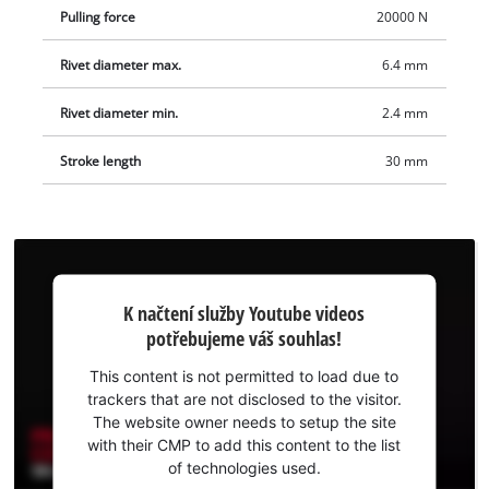
Pulling force
20000 N
Jsou dostupné samostatně, například jako praktická startovní
sada.
Rivet diameter max.
6.4 mm
Rivet diameter min.
2.4 mm
Stroke length
30 mm
K načtení
K načtení služby Youtube videos
služby
potřebujeme váš souhlas!
Youtube
potřebujeme
This content is not permitted to load due to
váš souhlas!
trackers that are not disclosed to the visitor.
The website owner needs to setup the site
This
with their CMP to add this content to the list
content
of technologies used.
is