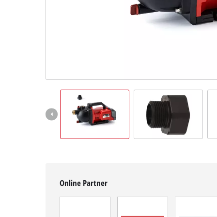
Deutsch
DE
Deutsch
English
čeština
Online Partner