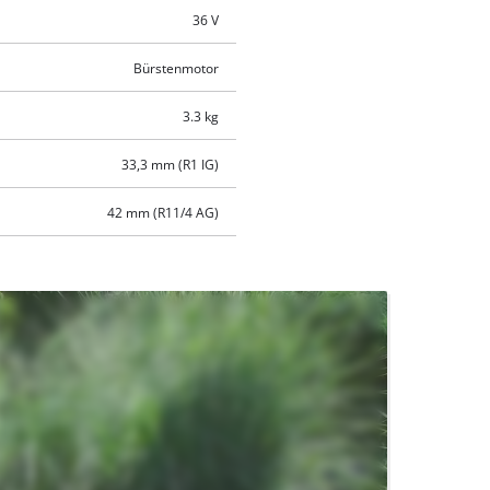
36 V
Bürstenmotor
3.3 kg
33,3 mm (R1 IG)
42 mm (R11/4 AG)