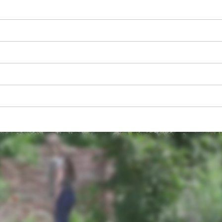
visitor. The website owner needs to setup
the site with their CMP to add this content
to the list of technologies used.
Powered by
Usercentrics Consent
Management Platform