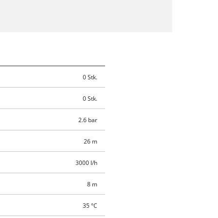
0 Stk.
0 Stk.
2.6 bar
26 m
3000 l/h
8 m
35 °C