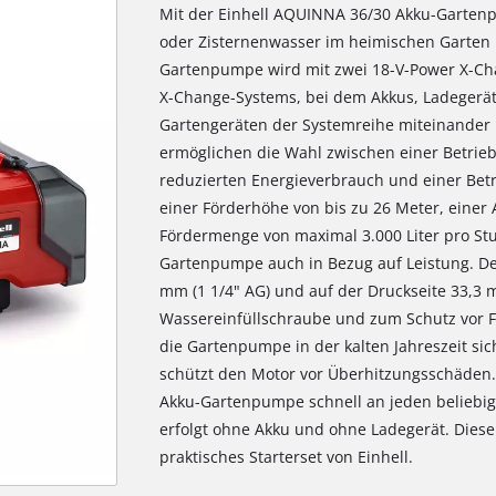
Mit der Einhell AQUINNA 36/30 Akku-Garten
oder Zisternenwasser im heimischen Garten
Gartenpumpe wird mit zwei 18-V-Power X-Cha
X-Change-Systems, bei dem Akkus, Ladegerät
Gartengeräten der Systemreihe miteinander 
ermöglichen die Wahl zwischen einer Betriebs
reduzierten Energieverbrauch und einer Betr
einer Förderhöhe von bis zu 26 Meter, einer
Fördermenge von maximal 3.000 Liter pro S
Gartenpumpe auch in Bezug auf Leistung. Der
mm (1 1/4" AG) und auf der Druckseite 33,3 
Wassereinfüllschraube und zum Schutz vor F
die Gartenpumpe in der kalten Jahreszeit si
schützt den Motor vor Überhitzungsschäden. 
Akku-Gartenpumpe schnell an jeden beliebige
erfolgt ohne Akku und ohne Ladegerät. Diese 
praktisches Starterset von Einhell.