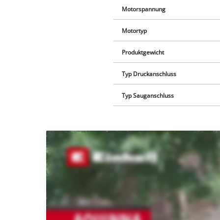
Motorspannung
Motortyp
Produktgewicht
Typ Druckanschluss
Typ Sauganschluss
Wir
benötigen
deine
Zustimmung,
um Youtube
laden zu