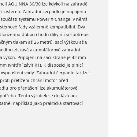
ell AQUINNA 36/30 lze kdykoli na zahradě
i cisteren. Zahradní čerpadlo je napájeno
 součástí systému Power X-Change, v němž
systémové řady vzájemně kompatibilní. Dva
dlouženou dobou chodu díky nižší spotřebě
čným tlakem až 26 metrů, sací výškou až 8
hodinu získává akumulátorové zahradní
 výkon. Připojení na sací straně je 42 mm
mm (vnitřní závit R1). K dispozici je plnicí
ypouštění vody. Zahradní čerpadlo tak lze
proti přetížení chrání motor před
adlu pro přenášení lze akumulátorové
 potřeba. Tento výrobek se dodává bez
tatně, například jako praktická startovací