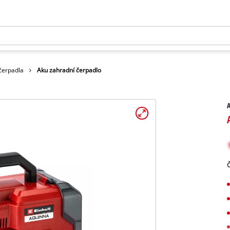
čerpadla
Aku zahradní čerpadlo
A
Č