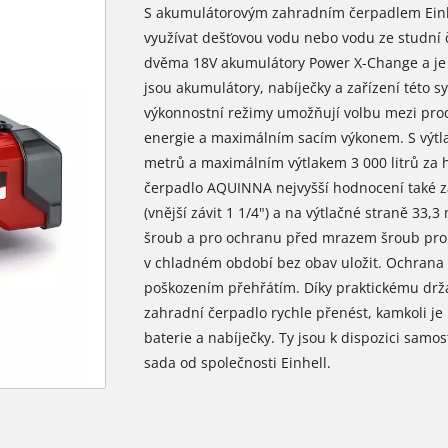
S akumulátorovým zahradním čerpadlem Einh
využívat dešťovou vodu nebo vodu ze studní č
dvěma 18V akumulátory Power X-Change a je
jsou akumulátory, nabíječky a zařízení této 
výkonnostní režimy umožňují volbu mezi pro
energie a maximálním sacím výkonem. S výtla
metrů a maximálním výtlakem 3 000 litrů za 
čerpadlo AQUINNA nejvyšší hodnocení také za
(vnější závit 1 1/4") a na výtlačné straně 33,3 
šroub a pro ochranu před mrazem šroub pro v
v chladném období bez obav uložit. Ochrana 
poškozením přehřátím. Díky praktickému drž
zahradní čerpadlo rychle přenést, kamkoli je
baterie a nabíječky. Ty jsou k dispozici samos
sada od společnosti Einhell.