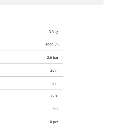
3.3 kg
3000 l/h
2.6 bar
26 m
8 m
35 °C
36 V
0 pcs