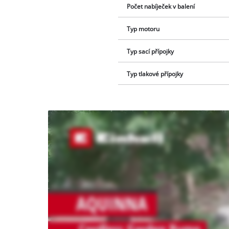
Počet nabíječek v balení
Typ motoru
Typ sací přípojky
Typ tlakové přípojky
K načtení
služby
Youtube
potřebujeme
váš souhlas!
This
content
is