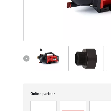
čeština
CS
čeština
English
Deutsch
Online partner