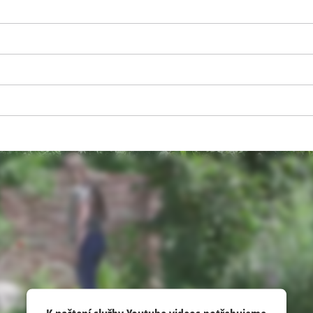
visitor. The website owner needs to setup
the site with their CMP to add this content
to the list of technologies used.
Powered by
Usercentrics Consent
Management Platform