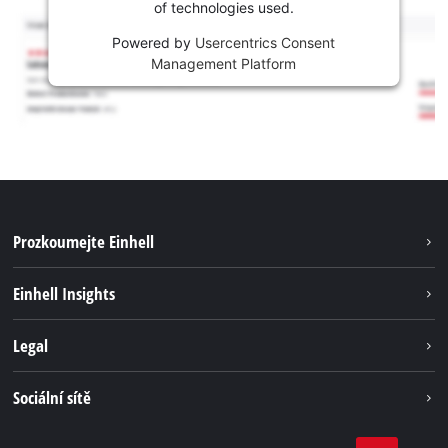
of technologies used.
Powered by
Usercentrics Consent
Management Platform
Prozkoumejte Einhell
Udržitelnost
Einhell Insights
Servis
Kariéra
Legal
Systém akumulátorů
Einhell celosvětově
Tiráž
Sociální sítě
Ochrana osobních údajů
Facebook