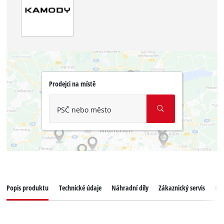
Prodejci na místě
PSČ nebo město
Popis produktu
Technické údaje
Náhradní díly
Zákaznický servis
Re