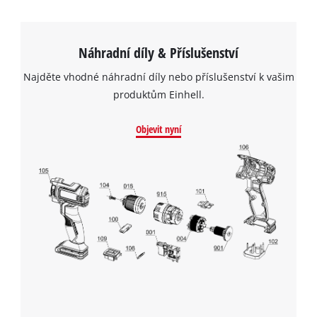
Náhradní díly & Příslušenství
Najděte vhodné náhradní díly nebo příslušenství k vašim
produktům Einhell.
Objevit nyní
K načtení služby Google Maps
potřebujeme váš souhlas!
This content is not permitted to load due
to trackers that are not disclosed to the
visitor. The website owner needs to setup
the site with their CMP to add this content
to the list of technologies used.
Powered by
Usercentrics Consent
Management Platform