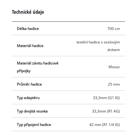
hadice je adaptér s vnitřním závitem 33,3 mm (1 palec) a
Technické údaje
mosazná vsuvka s vnějším závitem 33,3 mm (1 palec). Navíc
sada obsahuje mosazný sací koš s integrovaným zpětným
Délka hadice
700 cm
ventilem z jemně tkané nerezové oceli.
textilní hadice s ocelovým
Materiál hadice
drátem
Materiál závitu hadicové
Mosaz
přípojky
Průměr hadice
25 mm
Typ adaptéru
33,3mm (G1 IG)
Typ dvojitá vsuvka
33,3mm (R1 AG)
Typ připojení hadice
42 mm (R1 1/4 IG)