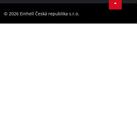
Dodržování předpisů
YouТube
Prohlášení o přístupnosti
© 2026 Einhell Česká republika s.r.o.
Instagram