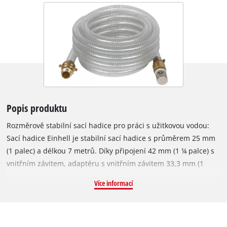
Popis produktu
Rozměrově stabilní sací hadice pro práci s užitkovou vodou:
Sací hadice Einhell je stabilní sací hadice s průměrem 25 mm
(1 palec) a délkou 7 metrů. Díky připojení 42 mm (1 ¼ palce) s
vnitřním závitem, adaptéru s vnitřním závitem 33,3 mm (1
palec) a přiložené mosazné vsuvce s vnějším závitem 33,3 mm
Více informací
(1 palec) je sací hadice Einhell vhodná pro zahradní čerpadla i
domácí vodárny nebo domácí čerpací stanice. Průhledná
tkaná hadice s ocelovým drátem je mimořádně stabilní a proto
ideální pro použití s užitkovou vodou. Součástí sady sací