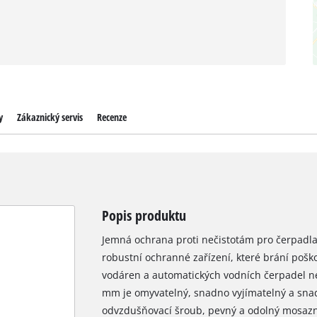
y
Zákaznický servis
Recenze
Popis produktu
Jemná ochrana proti nečistotám pro čerpadla: 
robustní ochranné zařízení, které brání poš
vodáren a automatických vodních čerpadel neč
mm je omyvatelný, snadno vyjímatelný a snad
odvzdušňovací šroub, pevný a odolný mosazný