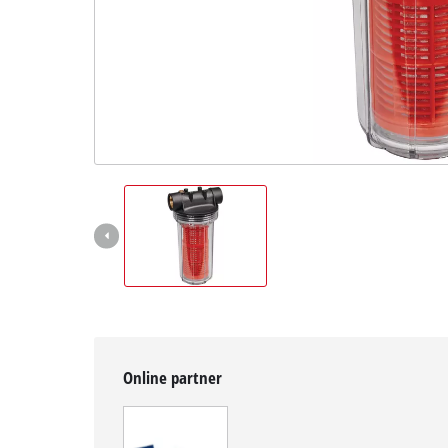
čeština
CS
čeština
English
Deutsch
Online partner