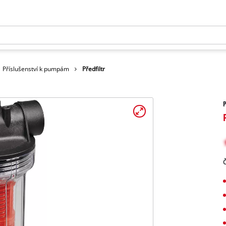
Příslušenství k pumpám
Předfiltr
P
Č