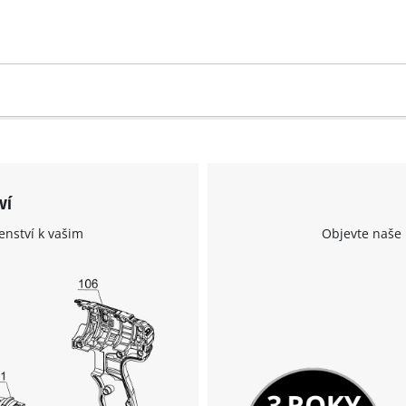
visitor. The website owner needs to setup
the site with their CMP to add this content
to the list of technologies used.
Powered by
Usercentrics Consent
Management Platform
ví
enství k vašim
Objevte naše 