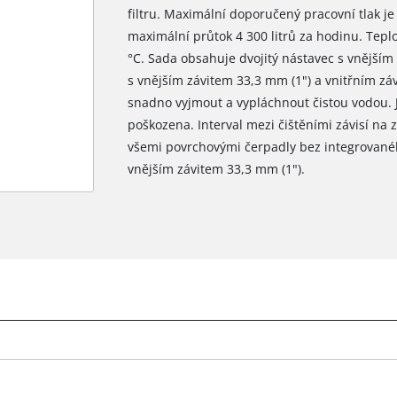
filtru. Maximální doporučený pracovní tlak je 
maximální průtok 4 300 litrů za hodinu. Tepl
°C. Sada obsahuje dvojitý nástavec s vnějším
s vnějším závitem 33,3 mm (1") a vnitřním závi
snadno vyjmout a vypláchnout čistou vodou. J
poškozena. Interval mezi čištěními závisí na z
všemi povrchovými čerpadly bez integrovaného
vnějším závitem 33,3 mm (1").