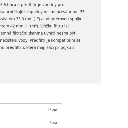
5,5 baru a předfiltr je vhodný pro
ota protékající kapaliny nesmí přesáhnout 35
 závitem 33,3 mm (1") a adaptérovou spojku
tem 42 mm (1 1/4"). Vložku filtru lze
emná filtrační tkanina uvnitř nesmí být
nečištění vody. Předfiltr je kompatibilní se
 předfiltru, která mají sací přípojku s
25 cm
Plast