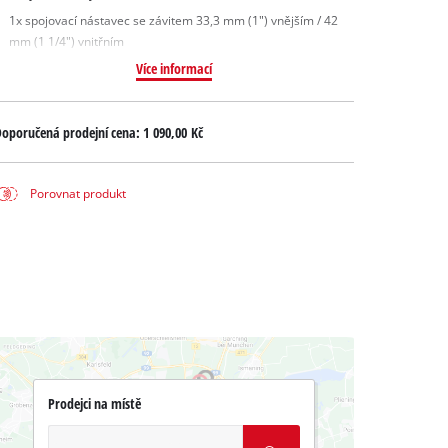
1x spojovací nástavec se závitem 33,3 mm (1") vnějším / 42
mm (1 1/4") vnitřním
Více informací
oporučená prodejní cena:
1 090,00 Kč
Porovnat produkt
Prodejci na místě