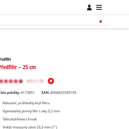
ředfiltr
Předfiltr – 25 cm
íslo položky:
4173851
EAN:
4006825549195
Robustní, průhledný kryt filtru
Vyjímatelný jemný filtr s oky 0,2 mm
Odvzdušňovací šroub
Vnější mosazný závit 33,3 mm (1")