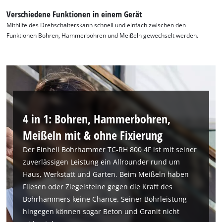
This content is not permitted to load due
Verschiedene Funktionen in einem Gerät
to trackers that are not disclosed to the
Mithilfe des Drehschalterskann schnell und einfach zwischen den
visitor. The website owner needs to setup
Funktionen Bohren, Hammerbohren und Meißeln gewechselt werden.
the site with their CMP to add this content
to the list of technologies used.
Powered by
Usercentrics Consent
Management Platform
4 in 1: Bohren, Hammerbohren,
Meißeln mit & ohne Fixierung
Der Einhell Bohrhammer TC-RH 800 4F ist mit seiner
zuverlässigen Leistung ein Allrounder rund um
Haus, Werkstatt und Garten. Beim Meißeln haben
Fliesen oder Ziegelsteine gegen die Kraft des
Bohrhammers keine Chance. Seiner Bohrleistung
hingegen können sogar Beton und Granit nicht