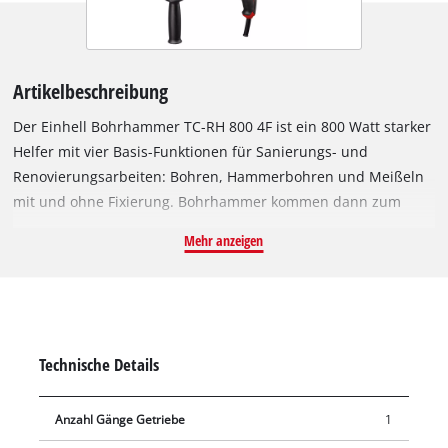
Artikelbeschreibung
Der Einhell Bohrhammer TC-RH 800 4F ist ein 800 Watt starker
Helfer mit vier Basis-Funktionen für Sanierungs- und
Renovierungsarbeiten: Bohren, Hammerbohren und Meißeln
mit und ohne Fixierung. Bohrhammer kommen dann zum
Einsatz, wenn es grob wird. Sie schlagen und bohren sich in
Mehr anzeigen
widerspenstiges Material wie Stein und Beton. Durch die
Schlagimpulse wird das Material regelrecht "zermürbt", die
Schneide durch die Drehbewegung frisst sich in das Material
und bricht es aus. Bohrhämmer eignen sich ebenso für
Abbrucharbeiten wie für das Einreißen oder Wegbrechen von
Technische Details
hartem Material wie Beton, Ziegel oder Stein. Bis zu 2.6 Joule
setzt der Bohrhammer auf das Werkzeug um und schafft mit
Anzahl Gänge Getriebe
1
dem pneumatischen Schlagwerk einen sehr guten Vortrieb für