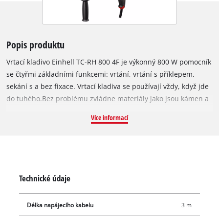
Popis produktu
Vrtací kladivo Einhell TC-RH 800 4F je výkonný 800 W pomocník
se čtyřmi základními funkcemi: vrtání, vrtání s příklepem,
sekání s a bez fixace. Vrtací kladiva se používají vždy, když jde
do tuhého.Bez problému zvládne materiály jako jsou kámen a
beton. Nárazové pulsy materiál doslova „roztrhají“. Vrtací
Více informací
kladiva jsou vhodná jak pro bourací práce, tak pro stahování či
odlamování tvrdých materiálů jako je beton, cihla popř.
kámen. Vrtací kladivo dodává do nástroje až 2,6 joulů a díky
pneumatickému příklepovému mechanismu poskytuje velmi
dobrou trakci vpřed pro hloubku vrtání až 26 mm do betonu.
Technické údaje
Praktický je i polohovací spínač pro všechny funkce. Velké
měkké úchopové plochy zajišťují pevné držení a tím i
Délka napájecího kabelu
3 m
pohodlnou manipulaci. Vrtací kladivo je vybaveno aretací