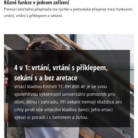
Různé funkce v jednom zařízení
Management Platform
Pomocí otočného přepínače lze rychle a jednoduše přepínat mezi funkcemi
vrtání, vrtání s příklepem a sekání.
4 v 1: vrtání, vrtání s příklepem,
sekání s a bez aretace
Vrtací kladivo Einhell TC-RH 800 4F je se svou
spolehlivou výkonností univerzální pomocník pro
dům, dílnu i zahradu. Při sekání nemají dlaždice ani
cihly proti síle vrtacího kladiva šanci. Jeho vrtací
výkon si poradí i s betonem a žulou.