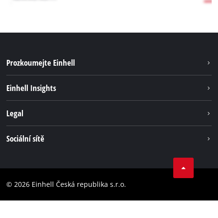
Prozkoumejte Einhell
Udržitelnost
Einhell Insights
Servis
Kariéra
Legal
Systém akumulátorů
Einhell celosvětově
Tiráž
Sociální sítě
Ochrana osobních údajů
Facebook
Dodržování předpisů
YouТube
Prohlášení o přístupnosti
© 2026 Einhell Česká republika s.r.o.
Instagram