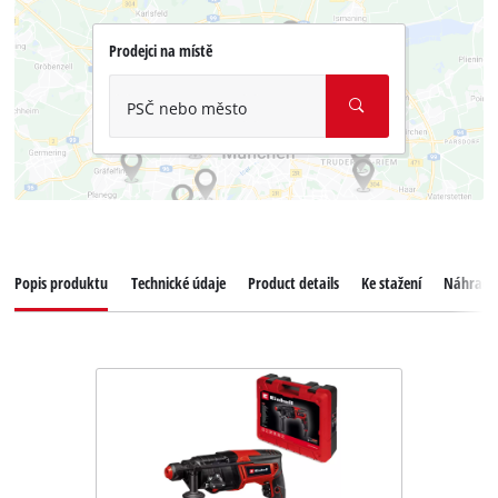
Prodejci na místě
PSČ nebo město
Popis produktu
Technické údaje
Product details
Ke stažení
Náhradní