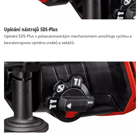
Upínání nástrojů SDS-Plus
Upínání SDS-Plus s poloautomatickým mechanismem umožňuje rychlou a
beznástrojovou výměnu vrtáků a sekáčů.
K načtení služby Google Maps
potřebujeme váš souhlas!
This content is not permitted to load due
to trackers that are not disclosed to the
visitor. The website owner needs to setup
the site with their CMP to add this content
to the list of technologies used.
Powered by
Usercentrics Consent