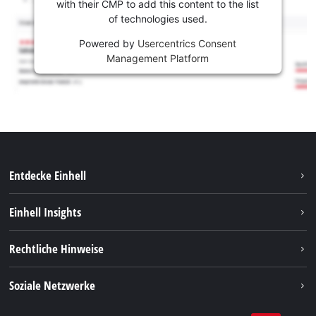
with their CMP to add this content to the list
of technologies used.
Powered by
Usercentrics Consent
Management Platform
Entdecke Einhell
Nachhaltigkeit
Einhell Insights
Services
Karriere
Rechtliche Hinweise
Akkusystem
Einhell weltweit
Impressum
Soziale Netzwerke
Datenschutz
Facebook