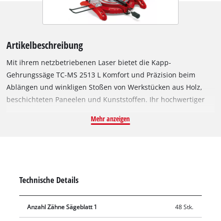
Artikelbeschreibung
Mit ihrem netzbetriebenen Laser bietet die Kapp-
Gehrungssäge TC-MS 2513 L Komfort und Präzision beim
Ablängen und winkligen Stoßen von Werkstücken aus Holz,
beschichteten Paneelen und Kunststoffen. Ihr hochwertiger
Drehtisch verfügt über eine präzise Winkeleinstellung, die
Mehr anzeigen
sich mit einem Handgriff in verschiedene Positionen einrasten
lässt. Die Säge ermöglicht eine Schnittbreite von max. 130 mm
und Schnitttiefen bis zu 75 mm. Dabei erzielt das
Präzisionssägeblatt aus Hartmetall hervorragende
Sägeergebnisse. Mit ihrem nach links neigbaren Sägekopf
Technische Details
ermöglicht die TC-MS 2513 L Kapp-Gehrungssäge die
Anbringung von Gehrungen und Fasen in unterschiedlichsten
Anzahl Zähne Sägeblatt 1
48 Stk.
Winkeln. Für die sichere Fixierung des Werkstücks sorgen