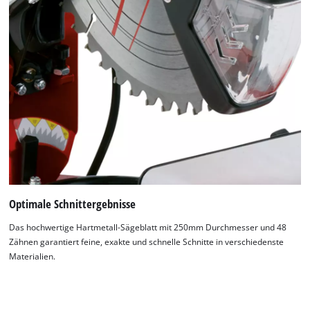
Wir benötigen deine Zustimmung, um
Google Maps laden zu können!
This content is not permitted to load due
to trackers that are not disclosed to the
visitor. The website owner needs to setup
the site with their CMP to add this content
Optimale Schnittergebnisse
to the list of technologies used.
Das hochwertige Hartmetall-Sägeblatt mit 250mm Durchmesser und 48
Powered by
Usercentrics Consent
Zähnen garantiert feine, exakte und schnelle Schnitte in verschiedenste
Management Platform
Materialien.