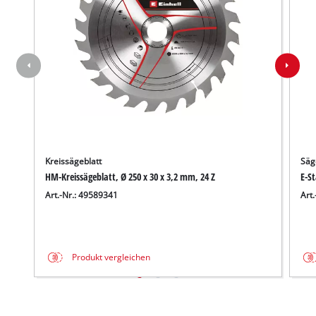
Kreissägeblatt
Säg
HM-Kreissägeblatt, Ø 250 x 30 x 3,2 mm, 24 Z
E-S
Art.-Nr.: 49589341
Art
Produkt vergleichen