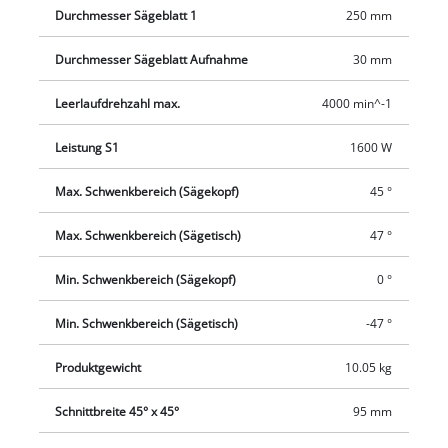
Auflagen zur Bearbeitung von langen Werkstücken und die
Durchmesser Sägeblatt 1
250 mm
solide ausgeführte Spannvorrichtung. Der Spänefangsack
gewährleistet Sauberkeit am Arbeitsplatz und für den
Durchmesser Sägeblatt Aufnahme
30 mm
einfachen, sicheren Transport ist eine Transportsicherung
vorhanden.
Leerlaufdrehzahl max.
4000 min^-1
Leistung S1
1600 W
Max. Schwenkbereich (Sägekopf)
45 °
Max. Schwenkbereich (Sägetisch)
47 °
Min. Schwenkbereich (Sägekopf)
0 °
Min. Schwenkbereich (Sägetisch)
-47 °
Produktgewicht
10.05 kg
Schnittbreite 45° x 45°
95 mm