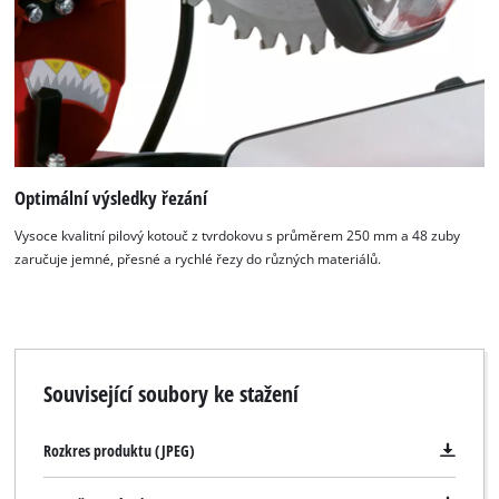
K načtení služby Google Maps
potřebujeme váš souhlas!
This content is not permitted to load due
to trackers that are not disclosed to the
visitor. The website owner needs to setup
the site with their CMP to add this content
Optimální výsledky řezání
to the list of technologies used.
Powered by
Usercentrics Consent
Vysoce kvalitní pilový kotouč z tvrdokovu s průměrem 250 mm a 48 zuby
Management Platform
zaručuje jemné, přesné a rychlé řezy do různých materiálů.
Související soubory ke stažení
Rozkres produktu (JPEG)