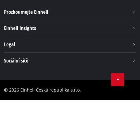
Prozkoumejte Einhell
Udržitelnost
Einhell Insights
Servis
Kariéra
Legal
Systém akumulátorů
Einhell celosvětově
Tiráž
Sociální sítě
Ochrana osobních údajů
Facebook
Dodržování předpisů
YouТube
Prohlášení o přístupnosti
© 2026 Einhell Česká republika s.r.o.
Instagram