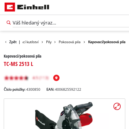
ukty
Zpět
Domácí kutilství
|
Pily
Pokosová pila
Kapovací/pokosová pila
Kapovací/pokosová pila
TC-MS 2513 L
Číslo položky:
4300850
EAN:
4006825592122