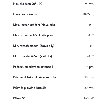
Hloubka řezu 90° x 90°
75 mm
Hmotnost výrobku
10.05 kg
Max. rozsah otáčení (hlava pily)
45 °
Max. rozsah otáčení (stůl pily)
47 °
Min. rozsah otáčení (hlava pily)
0 °
Min. rozsah otáčení (stůl pily)
-47 °
Počet zubů pilového kotouče 1
48 pcs
Průměr držáku pilového kotouče
30 mm
Průměr pilového kotouče 1
250 mm
Příkon S1
1600 W