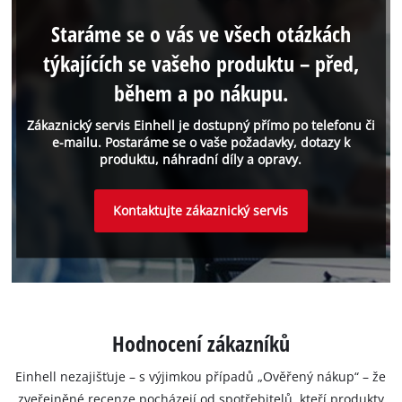
Staráme se o vás ve všech otázkách
týkajících se vašeho produktu – před,
během a po nákupu.
Zákaznický servis Einhell je dostupný přímo po telefonu či
e-mailu. Postaráme se o vaše požadavky, dotazy k
produktu, náhradní díly a opravy.
Kontaktujte zákaznický servis
Hodnocení zákazníků
Einhell nezajišťuje – s výjimkou případů „Ověřený nákup“ – že
zveřejněné recenze pocházejí od spotřebitelů, kteří produkty