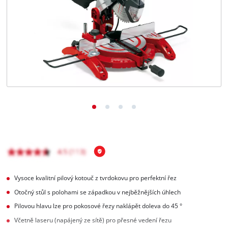
čeština
CS
čeština
English
Deutsch
Vysoce kvalitní pilový kotouč z tvrdokovu pro perfektní řez
Otočný stůl s polohami se západkou v nejběžnějších úhlech
Pilovou hlavu lze pro pokosové řezy naklápět doleva do 45 °
Včetně laseru (napájený ze sítě) pro přesné vedení řezu