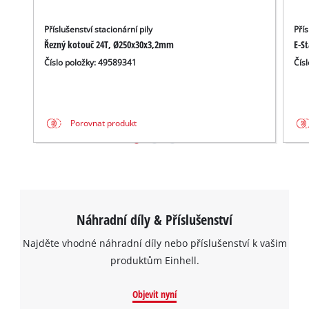
Příslušenství stacionární pily
Přís
Řezný kotouč 24T, Ø250x30x3,2mm
E-S
Číslo položky: 49589341
Čís
Porovnat produkt
Náhradní díly & Příslušenství
Najděte vhodné náhradní díly nebo příslušenství k vašim
produktům Einhell.
Objevit nyní