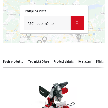
Prodejci na místě
PSČ nebo město
Popis produktu
Technické údaje
Product details
Ke stažení
Příslušen