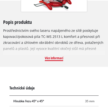
Popis produktu
Prostřednictvím svého laseru napájeného ze sítě poskytuje
kapovací/pokosová pila TC-MS 2513 L komfort a přesnost při
zkracování a úhlovém obrábění obrobků ze dřeva, potažených
panelů a plastů. Její vysoce kvalitní otočný stůl má přesné
nastavení úhlu, které lze pomocí rukojeti aretovat v různých
Více informací
polohách. Přesný pilový kotouč z tvrdokovu přitom dosahuje
vynikajících výsledků. Pomocí své doleva naklápěcí pilové hlavy
umožňuje kapovací/pokosová pila TC-MS 2513 L provádění
pokosových řezů a srážení hran v nejrůznějších úhlech.
Obrobek je bezpečně upevněn pomocí podpěr pro zpracování
Technické údaje
dlouhých obrobků a odolného upínacího zařízení. Vak na sběr
třísek zaručuje čistotu na pracovišti a pro snadnou,
Hloubka řezu 45° x 45°
35 mm
bezpečnou přepravu je k dispozici přepravní zabezpečení.