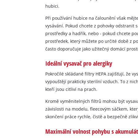
hubici.
Při používání hubice na čalounění však mějt
vysávání. Pokud chcete z pohovky odstranit sk
prostředky a hadřík, nebo - pokud chcete pou
prostředek, který můžete po určité době z poh
často doporučuje jako užitečný domácí prost
Ideální vysavač pro alergiky
Pokročilé skládané filtry HEPA zajišťují, že 
vypouštějí prakticky sterilní vzduch. To z nic
kteří jsou citliví na prach.
Kromě vyměnitelných filtrů mohou být vysav
závislosti na modelu, fleecovým sáčkem, kter
skončení práce rychle, čistě a bezpečně zlikv
Maximální volnost pohybu s akumulát