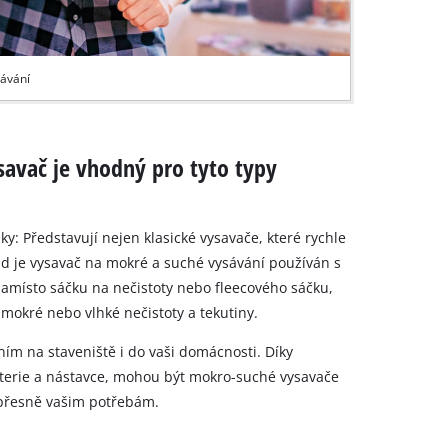
sávání
savač je vhodný pro tyto typy
: Představují nejen klasické vysavače, které rychle
d je vysavač na mokré a suché vysávání používán s
namísto sáčku na nečistoty nebo fleecového sáčku,
mokré nebo vlhké nečistoty a tekutiny.
ím na staveniště i do vaši domácnosti. Díky
 baterie a nástavce, mohou být mokro-suché vysavače
e přesně vašim potřebám.