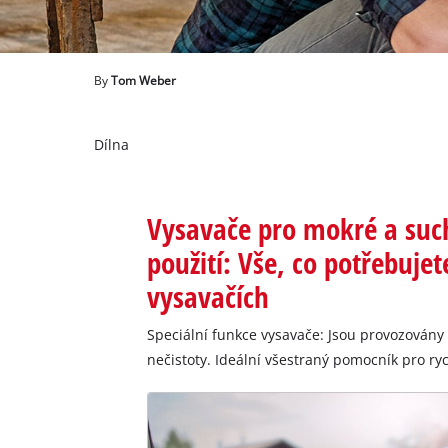
čeština
CS
čeština
English
By
Tom Weber
Deutsch
Dílna
Vysavače pro mokré a such
použití: Vše, co potřebuje
vysavačích
Speciální funkce vysavače: Jsou provozovány 
nečistoty. Ideální všestraný pomocník pro ryc