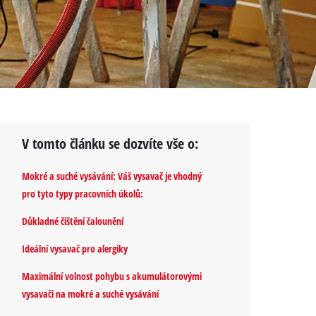
V tomto článku se dozvíte vše o:
Mokré a suché vysávání: Váš vysavač je vhodný
pro tyto typy pracovních úkolů:
Důkladné čištění čalounění
Ideální vysavač pro alergiky
Maximální volnost pohybu s akumulátorovými
vysavači na mokré a suché vysávání