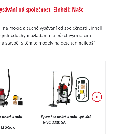
ysávání od společnosti Einhell: Naše
ll na mokré a suché vysávání od společnosti Einhell
le jednoduchým ovládáním a působivým sacím
a stavbě: S těmito modely najdete ten nejlepší
a mokré a suché
Vysavač na mokré a suché vysávání
Vysavač na mokré a su
TE-VC 2230 SA
TE-VC 2350 SACL
 Li S-Solo