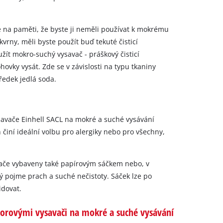
e na paměti, že byste ji neměli používat k mokrému
vrny, měli byste použít buď tekuté čisticí
žít mokro-suchý vysavač - práškový čisticí
ovky vysát. Zde se v závislosti na typu tkaniny
ředek jedlá soda.
vysavače Einhell SACL na mokré a suché vysávání
h činí ideální volbu pro alergiky nebo pro všechny,
ače vybaveny také papírovým sáčkem nebo, v
ý pojme prach a suché nečistoty. Sáček lze po
idovat.
orovými vysavači na mokré a suché vysávání