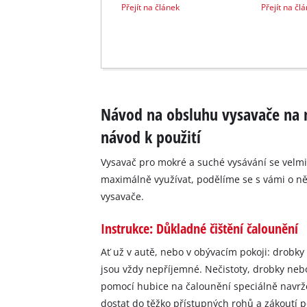
Přejít na článek
Přejít na čl
Návod na obsluhu vysavače na m
návod k použití
Vysavač pro mokré a suché vysávání se velmi 
maximálně využívat, podělíme se s vámi o ně
vysavače.
Instrukce: Důkladné čištění čalounění
Ať už v autě, nebo v obývacím pokoji: drobk
jsou vždy nepříjemné. Nečistoty, drobky ne
pomocí hubice na čalounění speciálně navrž
dostat do těžko přístupných rohů a zákoutí 