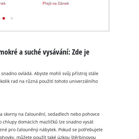
ánek
Přejít na článek
Přejít na článek
okré a suché vysávání: Zde je
snadno ovládá. Abyste mohli svůj přístroj stále
kolik rad na různá použití tohoto univerzálního
y a skvrny na čalounění, sedadlech nebo pohovce
bo chlupy domácích mazlíčků lze snadno vysát
ené pro čalouněný nábytek. Pokud se potřebujete
pohovky, můžete použít také úzkou štěrbinovou