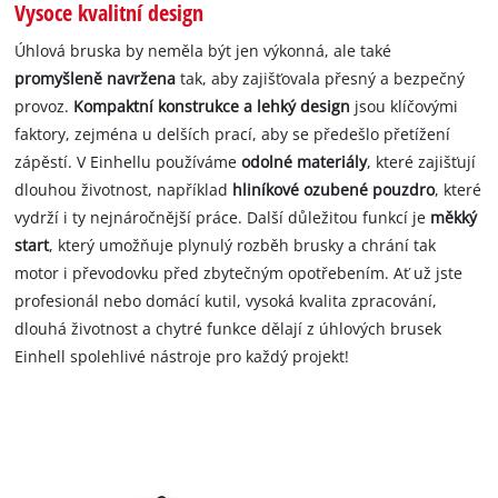
Vysoce kvalitní design
Úhlová bruska by neměla být jen výkonná, ale také
promyšleně navržena
tak, aby zajišťovala přesný a bezpečný
provoz.
Kompaktní konstrukce a lehký design
jsou klíčovými
faktory, zejména u delších prací, aby se předešlo přetížení
zápěstí. V Einhellu používáme
odolné materiály
, které zajišťují
dlouhou životnost, například
hliníkové ozubené pouzdro
, které
vydrží i ty nejnáročnější práce. Další důležitou funkcí je
měkký
start
, který umožňuje plynulý rozběh brusky a chrání tak
motor i převodovku před zbytečným opotřebením. Ať už jste
profesionál nebo domácí kutil, vysoká kvalita zpracování,
dlouhá životnost a chytré funkce dělají z úhlových brusek
Einhell spolehlivé nástroje pro každý projekt!