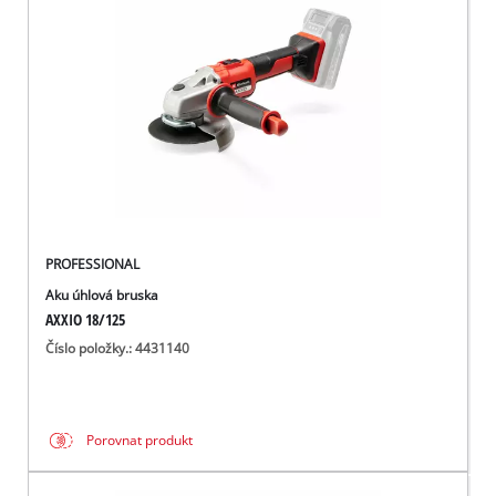
čeština
CS
čeština
English
Deutsch
PROFESSIONAL
Aku úhlová bruska
AXXIO 18/125
Číslo položky.: 4431140
Porovnat produkt