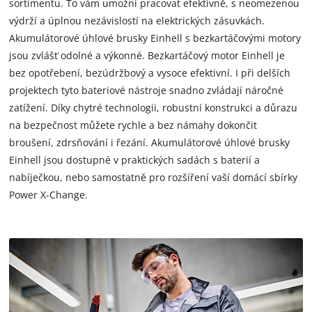
sortimentu. To vám umožní pracovat efektivně, s neomezenou
výdrží a úplnou nezávislostí na elektrických zásuvkách.
Akumulátorové úhlové brusky Einhell s bezkartáčovými motory
jsou zvlášť odolné a výkonné. Bezkartáčový motor Einhell je
bez opotřebení, bezúdržbový a vysoce efektivní. I při delších
projektech tyto bateriové nástroje snadno zvládají náročné
zatížení. Díky chytré technologii, robustní konstrukci a důrazu
na bezpečnost můžete rychle a bez námahy dokončit
broušení, zdrsňování i řezání. Akumulátorové úhlové brusky
Einhell jsou dostupné v praktických sadách s baterií a
nabíječkou, nebo samostatně pro rozšíření vaší domácí sbírky
Power X-Change.