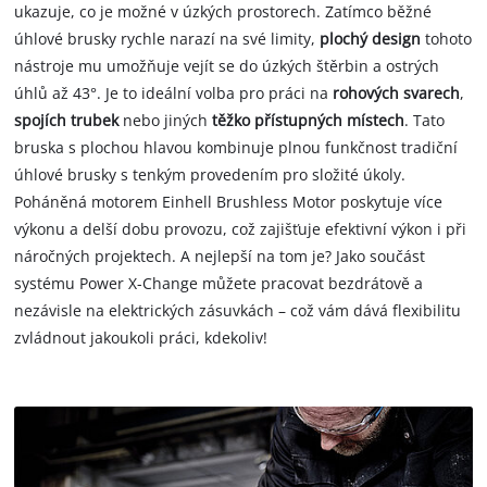
ukazuje, co je možné v úzkých prostorech. Zatímco běžné
úhlové brusky rychle narazí na své limity,
plochý design
tohoto
nástroje mu umožňuje vejít se do úzkých štěrbin a ostrých
úhlů až 43°. Je to ideální volba pro práci na
rohových svarech
,
spojích trubek
nebo jiných
těžko přístupných místech
. Tato
bruska s plochou hlavou kombinuje plnou funkčnost tradiční
úhlové brusky s tenkým provedením pro složité úkoly.
Poháněná motorem Einhell Brushless Motor poskytuje více
výkonu a delší dobu provozu, což zajišťuje efektivní výkon i při
náročných projektech. A nejlepší na tom je? Jako součást
systému Power X-Change můžete pracovat bezdrátově a
nezávisle na elektrických zásuvkách – což vám dává flexibilitu
zvládnout jakoukoli práci, kdekoliv!