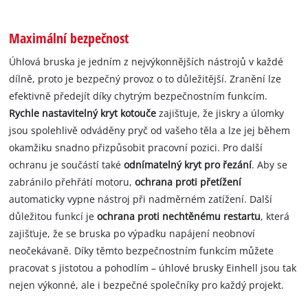
Maximální bezpečnost
Úhlová bruska je jedním z nejvýkonnějších nástrojů v každé
dílně, proto je bezpečný provoz o to důležitější. Zranění lze
efektivně předejít díky chytrým bezpečnostním funkcím.
Rychle nastavitelný kryt kotouče
zajišťuje, že jiskry a úlomky
jsou spolehlivě odváděny pryč od vašeho těla a lze jej během
okamžiku snadno přizpůsobit pracovní pozici. Pro další
ochranu je součástí také
odnímatelný kryt pro řezání
. Aby se
zabránilo přehřátí motoru,
ochrana proti přetížení
automaticky vypne nástroj při nadměrném zatížení. Další
důležitou funkcí je
ochrana proti nechtěnému restartu
, která
zajišťuje, že se bruska po výpadku napájení neobnoví
neočekávaně. Díky těmto bezpečnostním funkcím můžete
pracovat s jistotou a pohodlím – úhlové brusky Einhell jsou tak
nejen výkonné, ale i bezpečné společníky pro každý projekt.