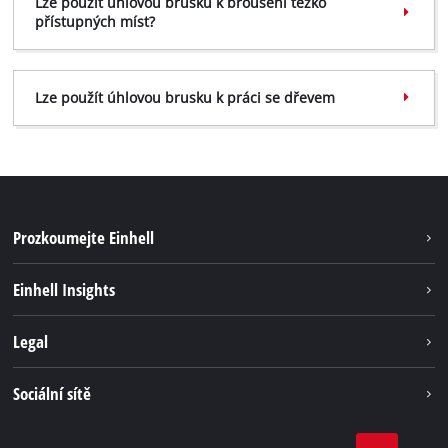
Lze použít úhlovou brusku k broušení těžko
přístupných míst?
Lze použít úhlovou brusku k práci se dřevem
Prozkoumejte Einhell
Udržitelnost
Einhell Insights
Servis
Kariéra
Legal
Systém akumulátorů
Einhell celosvětově
Tiráž
Sociální sítě
Ochrana osobních údajů
Facebook
Dodržování předpisů