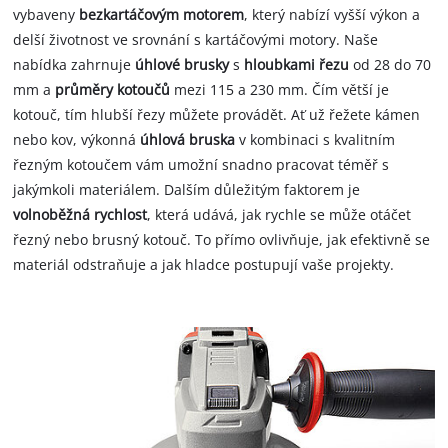
vybaveny
bezkartáčovým motorem
, který nabízí vyšší výkon a
delší životnost ve srovnání s kartáčovými motory. Naše
nabídka zahrnuje
úhlové brusky
s
hloubkami řezu
od 28 do 70
mm a
průměry kotoučů
mezi 115 a 230 mm. Čím větší je
kotouč, tím hlubší řezy můžete provádět. Ať už řežete kámen
nebo kov, výkonná
úhlová bruska
v kombinaci s kvalitním
řezným kotoučem vám umožní snadno pracovat téměř s
jakýmkoli materiálem. Dalším důležitým faktorem je
volnoběžná rychlost
, která udává, jak rychle se může otáčet
řezný nebo brusný kotouč. To přímo ovlivňuje, jak efektivně se
materiál odstraňuje a jak hladce postupují vaše projekty.