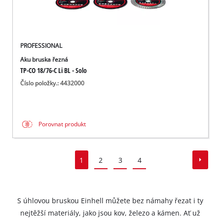
PROFESSIONAL
Aku bruska řezná
TP-CO 18/76-C Li BL - Solo
Číslo položky.: 4432000
Porovnat produkt
1
2
3
4
S úhlovou bruskou Einhell můžete bez námahy řezat i ty
nejtěžší materiály, jako jsou kov, železo a kámen. Ať už