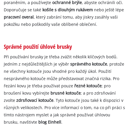
poraněním, a používejte
ochranné brýle
, abyste ochránili oči.
Doporučuje se také
košile s dlouhým rukávem
nebo ještě lépe
pracovní overal
, který zabrání tomu, aby jiskry zasáhly vaši
pokožku nebo poškodily vaše oblíbené oblečení.
Správné použití úhlové brusky
Při používání brusky je třeba zvážit několik klíčových bodů.
Jedním z nejdůležitějších je výběr
správného kotouče
, protože
ne všechny kotouče jsou vhodné pro každý úkol. Použití
nesprávného kotouče může představovat značná rizika. Pro
řezání kovu je třeba používat pouze
řezné kotouče
; pro
broušení kovu vybírejte
brusné kotouče
; a pro zdrsňování
zvolte
zdrsňovací kotouče
. Tyto kotouče jsou také k dispozici v
různých velikostech. Pro více informací o tom, na co při práci s
tímto nástrojem myslet a jak správně používat úhlovou
brusku, navštivte
blog Einhell
.