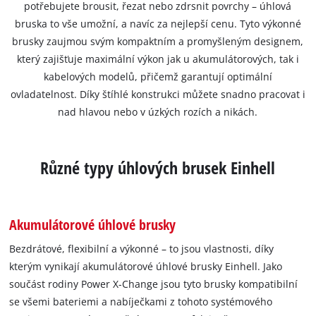
potřebujete brousit, řezat nebo zdrsnit povrchy – úhlová
bruska to vše umožní, a navíc za nejlepší cenu. Tyto výkonné
brusky zaujmou svým kompaktním a promyšleným designem,
který zajišťuje maximální výkon jak u akumulátorových, tak i
kabelových modelů, přičemž garantují optimální
ovladatelnost. Díky štíhlé konstrukci můžete snadno pracovat i
nad hlavou nebo v úzkých rozích a nikách.
Různé typy úhlových brusek Einhell
Akumulátorové úhlové brusky
Bezdrátové, flexibilní a výkonné – to jsou vlastnosti, díky
kterým vynikají akumulátorové úhlové brusky Einhell. Jako
součást rodiny Power X-Change jsou tyto brusky kompatibilní
se všemi bateriemi a nabíječkami z tohoto systémového