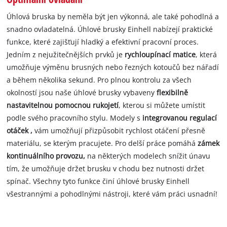
Úhlová bruska by neměla být jen výkonná, ale také pohodlná a
snadno ovladatelná. Úhlové brusky Einhell nabízejí praktické
funkce, které zajišťují hladký a efektivní pracovní proces.
Jedním z nejužitečnějších prvků je
rychloupínací matice
, která
umožňuje výměnu brusných nebo řezných kotoučů bez nářadí
a během několika sekund. Pro plnou kontrolu za všech
okolností jsou naše úhlové brusky vybaveny
flexibilně
nastavitelnou pomocnou rukojetí
, kterou si můžete umístit
podle svého pracovního stylu. Modely s
integrovanou regulací
otáček ,
vám umožňují přizpůsobit rychlost otáčení přesně
materiálu, se kterým pracujete. Pro delší práce pomáhá
zámek
kontinuálního provozu,
na některých modelech snížit únavu
tím, že umožňuje držet brusku v chodu bez nutnosti držet
spínač. Všechny tyto funkce činí úhlové brusky Einhell
všestrannými a pohodlnými nástroji, které vám práci usnadní!