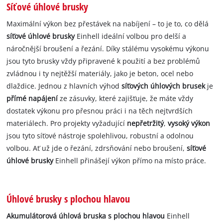
Síťové úhlové brusky
Maximální výkon bez přestávek na nabíjení – to je to, co dělá
síťové úhlové brusky
Einhell ideální volbou pro delší a
náročnější broušení a řezání. Díky stálému vysokému výkonu
jsou tyto brusky vždy připravené k použití a bez problémů
zvládnou i ty nejtěžší materiály, jako je beton, ocel nebo
dlaždice. Jednou z hlavních výhod
síťových úhlových brusek
je
přímé napájení
ze zásuvky, které zajišťuje, že máte vždy
dostatek výkonu pro přesnou práci i na těch nejtvrdších
materiálech. Pro projekty vyžadující
nepřetržitý
,
vysoký výkon
jsou tyto síťové nástroje spolehlivou, robustní a odolnou
volbou. Ať už jde o řezání, zdrsňování nebo broušení,
síťové
úhlové brusky
Einhell přinášejí výkon přímo na místo práce.
Úhlové brusky s plochou hlavou
Akumulátorová úhlová bruska s plochou hlavou
Einhell