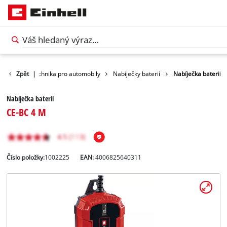
lný čas
Zpět
Technika pro automobily
|
Nabíječky baterií
Nabíječka baterií
Nabíječka baterií
CE-BC 4 M
Číslo položky:
1002225
EAN:
4006825640311