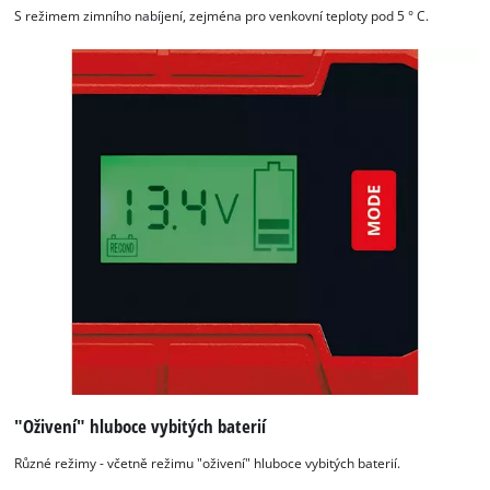
S režimem zimního nabíjení, zejména pro venkovní teploty pod 5 ° C.
K načtení služby Google Maps
potřebujeme váš souhlas!
This content is not permitted to load due
to trackers that are not disclosed to the
visitor. The website owner needs to setup
the site with their CMP to add this content
to the list of technologies used.
Powered by
Usercentrics Consent
Management Platform
"Oživení" hluboce vybitých baterií
Různé režimy - včetně režimu "oživení" hluboce vybitých baterií.