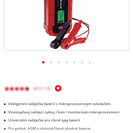
čeština
CS
čeština
English
Deutsch
Inteligentní nabíječka baterií s mikroprocesorovým ovladačem
Vícestupňový nabíjecí cyklus, řízen / monitorován mikroprocesorem
Univerzální nabíječka pro různé typy baterií
Pro gelové, AGM a nízkoúdržbové olověné baterie