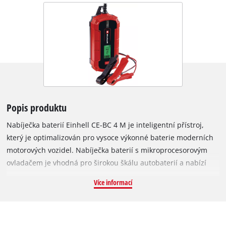
Popis produktu
Nabíječka baterií Einhell CE-BC 4 M je inteligentní přístroj,
který je optimalizován pro vysoce výkonné baterie moderních
motorových vozidel. Nabíječka baterií s mikroprocesorovým
ovladačem je vhodná pro širokou škálu autobaterií a nabízí
řadu mechanizmů technické ochrany a údržby. Hlavní
Více informací
výhodou je vysokorychlostní nabíjení akumulátorů s
minimálním zatížením pro co nejdelší životnost bez
kompromisů v plném výkonu. Díky podrobnému indikátoru
nabíjení je ovládání nabíječky méně komplikované než u