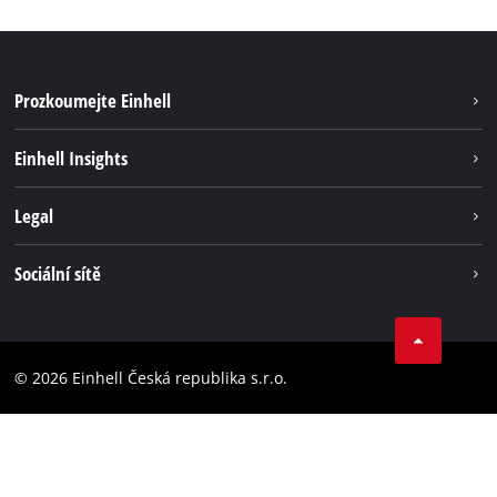
Prozkoumejte Einhell
Udržitelnost
Einhell Insights
Servis
Kariéra
Legal
Systém akumulátorů
Einhell celosvětově
Tiráž
Sociální sítě
Ochrana osobních údajů
Facebook
Dodržování předpisů
YouТube
Prohlášení o přístupnosti
© 2026 Einhell Česká republika s.r.o.
Instagram