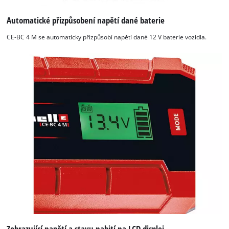
needs
to
Automatické přizpůsobení napětí dané baterie
setup
the
CE-BC 4 M se automaticky přizpůsobí napětí dané 12 V baterie vozidla.
site
with
their
CMP
to
add
this
content
to
the
list
of
technologies
used.
Powered
by
Usercentrics
Zobrazující napětí a stavu nabití na LCD displej