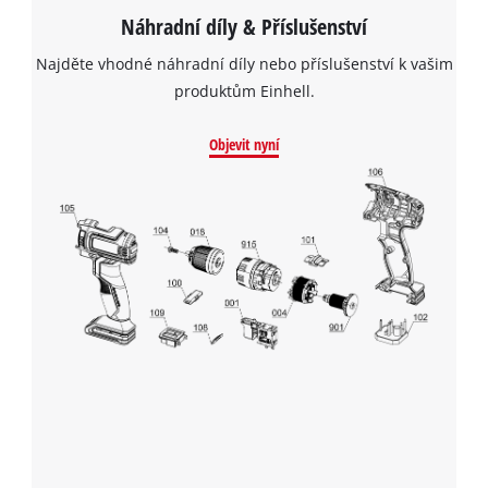
Náhradní díly & Příslušenství
Najděte vhodné náhradní díly nebo příslušenství k vašim
produktům Einhell.
Objevit nyní
K načtení služby Google Maps
potřebujeme váš souhlas!
This content is not permitted to load due