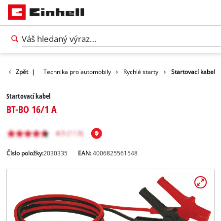
Volný čas
Zpět
|
Technika pro automobily
Rychlé starty
Startovací kabel
Startovací kabel
BT-BO 16/1 A
Číslo položky:
2030335
EAN:
4006825561548