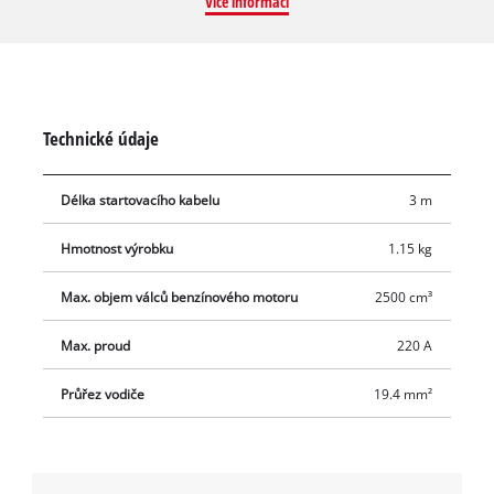
Více informací
mm²). Startovací kabel je dodáván v praktické přepravní tašce
a splňuje normu DIN 72553-16.
Technické údaje
Délka startovacího kabelu
3 m
Hmotnost výrobku
1.15 kg
Max. objem válců benzínového motoru
2500 cm³
Max. proud
220 A
Průřez vodiče
19.4 mm²