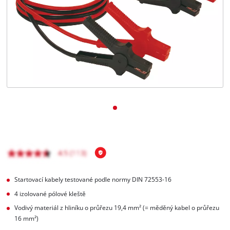
čeština
CS
čeština
English
Deutsch
Startovací kabely testované podle normy DIN 72553-16
4 izolované pólové kleště
Vodivý materiál z hliníku o průřezu 19,4 mm² (= měděný kabel o průřezu
16 mm²)