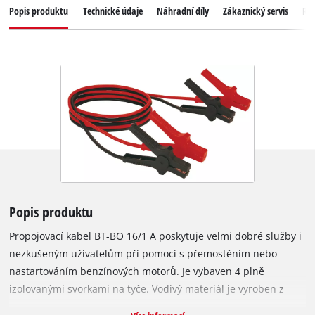
Popis produktu
Technické údaje
Náhradní díly
Zákaznický servis
Re
Popis produktu
Propojovací kabel BT-BO 16/1 A poskytuje velmi dobré služby i
nezkušeným uživatelům při pomoci s přemostěním nebo
nastartováním benzínových motorů. Je vybaven 4 plně
izolovanými svorkami na tyče. Vodivý materiál je vyroben z
hliníku o průřezu 19,4 mm² (= měděný kabel o průřezu 16