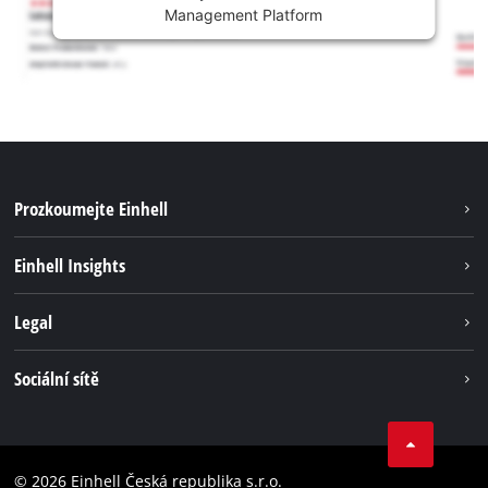
Management Platform
Prozkoumejte Einhell
Udržitelnost
Einhell Insights
Servis
Kariéra
Legal
Systém akumulátorů
Einhell celosvětově
Tiráž
Sociální sítě
Ochrana osobních údajů
Facebook
Dodržování předpisů
YouТube
Prohlášení o přístupnosti
© 2026 Einhell Česká republika s.r.o.