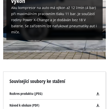
výkon
Aku kompresor na auto má výkon až 12 l/min (4 bar)
při maximálním pracovním tlaku 11 bar. Je součástí
rodiny Power X-Change a je dodáván bez 18 V
baterie. Se zařízením lze nafukovat pneumatiky aut i
míče.
Související soubory ke stažení
Rozkres produktu (JPEG)
Návod k obsluze (PDF)