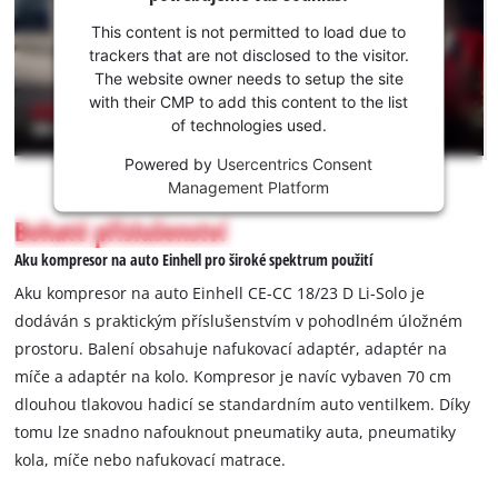
Youtube
potřebujeme
This content is not permitted to load due to
váš souhlas!
trackers that are not disclosed to the visitor.
The website owner needs to setup the site
This
with their CMP to add this content to the list
content
of technologies used.
is
not
Powered by
Usercentrics Consent
permitted
Management Platform
to
Bohaté příslušenství
load
due
Aku kompresor na auto Einhell pro široké spektrum použití
to
Aku kompresor na auto Einhell CE-CC 18/23 D Li-Solo je
trackers
dodáván s praktickým příslušenstvím v pohodlném úložném
that
prostoru. Balení obsahuje nafukovací adaptér, adaptér na
are
not
míče a adaptér na kolo. Kompresor je navíc vybaven 70 cm
disclosed
dlouhou tlakovou hadicí se standardním auto ventilkem. Díky
to
tomu lze snadno nafouknout pneumatiky auta, pneumatiky
the
kola, míče nebo nafukovací matrace.
visitor.
The