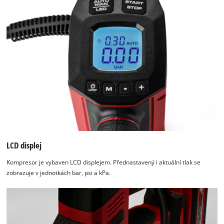
by
Usercentrics
Consent
Management
Platform
LCD displej
Kompresor je vybaven LCD displejem. Přednastavený i aktuální tlak se
zobrazuje v jednotkách bar, psi a kPa.