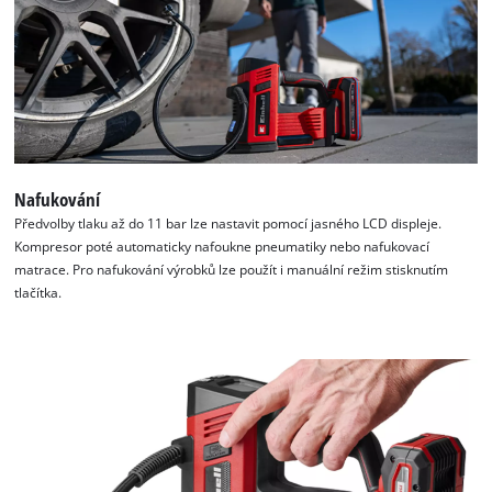
K načtení služby Google Maps
potřebujeme váš souhlas!
This content is not permitted to load due
to trackers that are not disclosed to the
visitor. The website owner needs to setup
Nafukování
the site with their CMP to add this content
to the list of technologies used.
Předvolby tlaku až do 11 bar lze nastavit pomocí jasného LCD displeje.
Kompresor poté automaticky nafoukne pneumatiky nebo nafukovací
Powered by
Usercentrics Consent
matrace. Pro nafukování výrobků lze použít i manuální režim stisknutím
Management Platform
tlačítka.