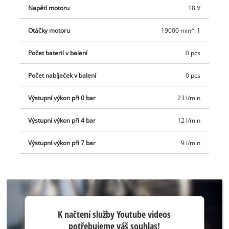
Napětí motoru
18 V
Aku kompresor na auto je dodáván bez baterie a nabíječky. Ty
jsou k dispozici samostatně, například jako praktický startovací
Otáčky motoru
19000 min^-1
kit.
Počet baterií v balení
0 pcs
Počet nabíječek v balení
0 pcs
Výstupní výkon při 0 bar
23 l/min
Výstupní výkon při 4 bar
12 l/min
Výstupní výkon při 7 bar
9 l/min
K načtení
K načtení služby Youtube videos
služby
potřebujeme váš souhlas!