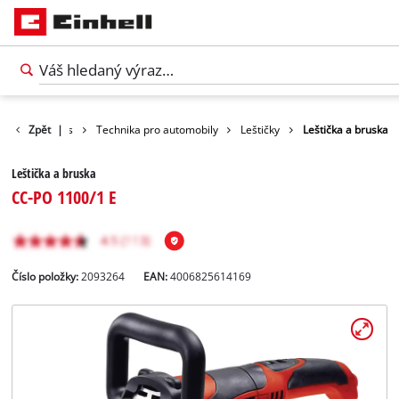
y
Volný čas
Zpět
|
Technika pro automobily
Leštičky
Leštička a bruska
Leštička a bruska
CC-PO 1100/1 E
Číslo položky:
2093264
EAN:
4006825614169