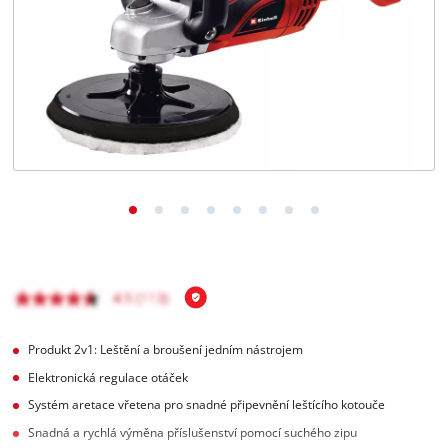
čeština
CS
čeština
English
Deutsch
Produkt 2v1: Leštění a broušení jedním nástrojem
Elektronická regulace otáček
Systém aretace vřetena pro snadné připevnění leštícího kotouče
Snadná a rychlá výměna příslušenství pomocí suchého zipu