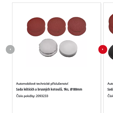
Automobilové technické příslušenství
Aut
Sada leštících a brusných kotoučů, 9ks, Ø180mm
Sad
K načtení služby Google Maps
Číslo položky: 2093233
Čís
potřebujeme váš souhlas!
This content is not permitted to load due