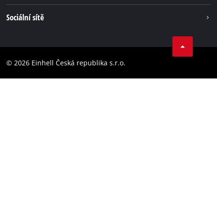
Einhell celosvětově
Tiráž
Sociální sítě
Ochrana osobních údajů
Facebook
Dodržování předpisů
YouТube
Prohlášení o přístupnosti
© 2026 Einhell Česká republika s.r.o.
Instagram