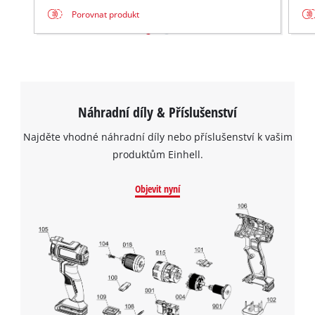
to trackers that are not disclosed to the
Porovnat produkt
visitor. The website owner needs to setup
the site with their CMP to add this content
to the list of technologies used.
Powered by
Usercentrics Consent
Management Platform
Náhradní díly & Příslušenství
Najděte vhodné náhradní díly nebo příslušenství k vašim
produktům Einhell.
Objevit nyní