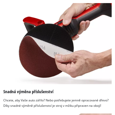
content
to
the
list
of
technologies
used.
Powered
by
Usercentrics
Consent
Management
Platform
Snadná výměna příslušenství
Chcete, aby Vaše auto zářilo? Nebo potřebujete jemně opracované dřevo?
Díky snadné výměně příslušenství je stroj v mžiku připraven na obojí!