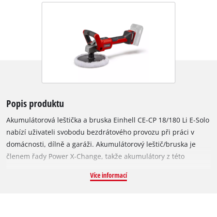
Popis produktu
Akumulátorová leštička a bruska Einhell CE-CP 18/180 Li E-Solo
nabízí uživateli svobodu bezdrátového provozu při práci v
domácnosti, dílně a garáži. Akumulátorový leštič/bruska je
členem řady Power X-Change, takže akumulátory z této
systémové řady lze použít ve všech zařízeních PXC. Přístroj je
Více informací
poháněn bezuhlíkovým motorem Einhell PurePOWER. Tento
typ motoru nabízí vyšší výkon a delší dobu provozu než běžné
motory s uhlíkovými kartáči. Na bezuhlíkový motor je navíc po
registraci online poskytována desetiletá záruka. Výrobek 2 v 1