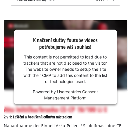
K načtení
K načtení služby Youtube videos
služby
potřebujeme váš souhlas!
Youtube
potřebujeme
This content is not permitted to load due to
váš souhlas!
trackers that are not disclosed to the visitor.
The website owner needs to setup the site
This
with their CMP to add this content to the list
content
of technologies used.
is
not
Powered by
Usercentrics Consent
permitted
Management Platform
to
Aku leštička/bruska CE-CP 18/180 Li E
load
due
2 v 1: Leštění a broušení jediným nástrojem
to
Nahaufnahme der Einhell Akku-Polier- / Schleifmaschine CE-
trackers