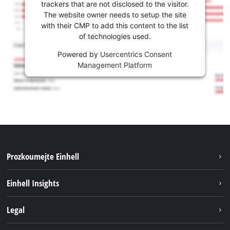
trackers that are not disclosed to the visitor.
The website owner needs to setup the site
with their CMP to add this content to the list
of technologies used.
Powered by
Usercentrics Consent
Management Platform
Prozkoumejte Einhell
Udržitelnost
Einhell Insights
Servis
Kariéra
Legal
Systém akumulátorů
Einhell celosvětově
Tiráž