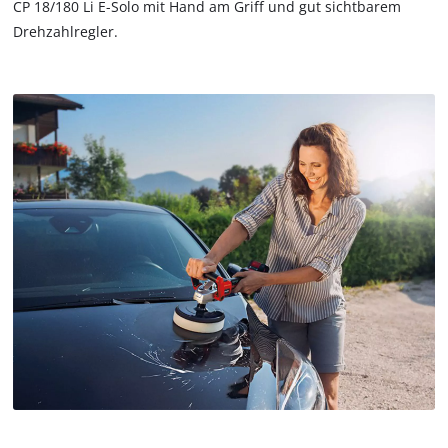
CP 18/180 Li E-Solo mit Hand am Griff und gut sichtbarem
that
Drehzahlregler.
are
not
disclosed
to
the
visitor.
The
website
owner
needs
to
setup
the
site
with
their
CMP
to
add
this