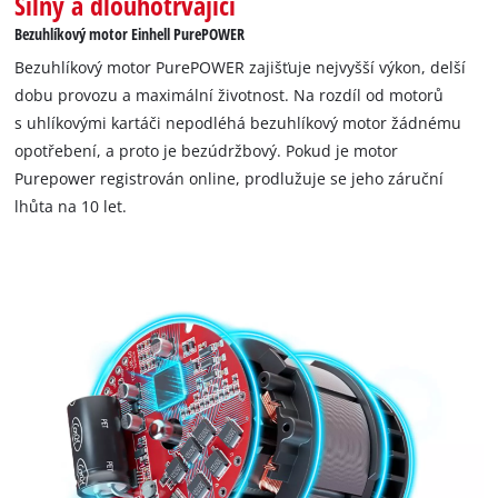
Silný a dlouhotrvající
Bezuhlíkový motor Einhell PurePOWER
Bezuhlíkový motor PurePOWER zajišťuje nejvyšší výkon, delší
dobu provozu a maximální životnost. Na rozdíl od motorů
s uhlíkovými kartáči nepodléhá bezuhlíkový motor žádnému
opotřebení, a proto je bezúdržbový. Pokud je motor
Purepower registrován online, prodlužuje se jeho záruční
lhůta na 10 let.
K načtení služby Google Maps
potřebujeme váš souhlas!
This content is not permitted to load due
to trackers that are not disclosed to the
visitor. The website owner needs to setup
the site with their CMP to add this content
to the list of technologies used.