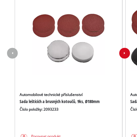
Automobilové technické příslušenství
Aut
Sada leštících a brusných kotoučů, 9ks, Ø180mm
Sad
Číslo položky: 2093233
Čís
Porovnat produkt