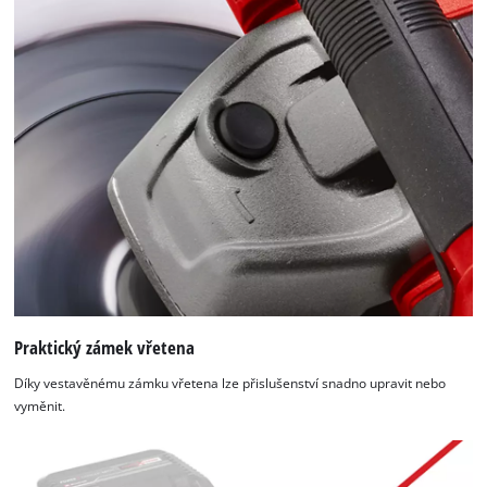
Praktický zámek vřetena
Díky vestavěnému zámku vřetena lze přislušenství snadno upravit nebo
vyměnit.