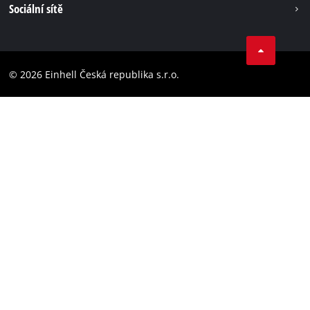
Sociální sítě
Ochrana osobních údajů
Facebook
Dodržování předpisů
YouТube
Prohlášení o přístupnosti
© 2026 Einhell Česká republika s.r.o.
Instagram