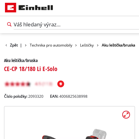
Volný čas
Zpět
|
Technika pro automobily
Leštičky
Aku leštička/bruska
Aku leštička/bruska
CE-CP 18/180 Li E-Solo
Číslo položky:
2093320
EAN:
4006825638998