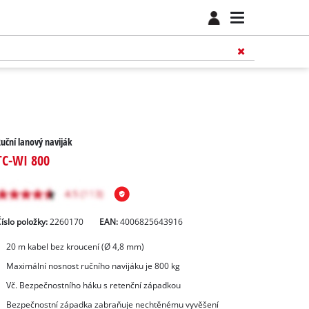
uční lanový naviják
TC-WI 800
íslo položky:
2260170
EAN:
4006825643916
20 m kabel bez kroucení (Ø 4,8 mm)
Maximální nosnost ručního navijáku je 800 kg
Vč. Bezpečnostního háku s retenční západkou
Bezpečnostní západka zabraňuje nechtěnému vyvěšení