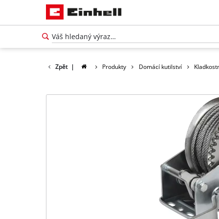
Zpět
|
Produkty
Domácí kutilství
Kladkostr