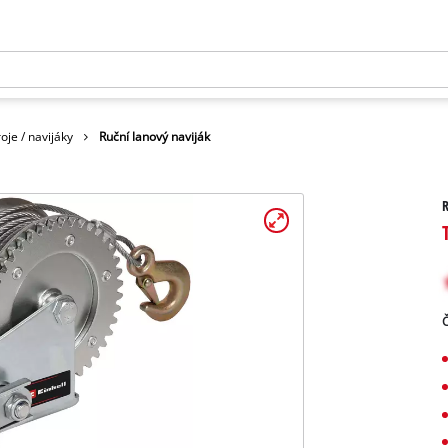
oje / navijáky
Ruční lanový naviják
R
Č