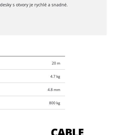
esky s otvory je rychlé a snadné.
20 m
4.7 kg
4.8 mm
800 kg