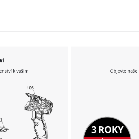
the site with their CMP to add this content
to the list of technologies used.
Powered by
Usercentrics Consent
Management Platform
ví
enství k vašim
Objevte naše 