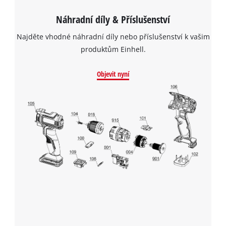
Náhradní díly & Příslušenství
Najděte vhodné náhradní díly nebo příslušenství k vašim
produktům Einhell.
Objevit nyní
K načtení služby Google Maps
potřebujeme váš souhlas!
This content is not permitted to load due
to trackers that are not disclosed to the
visitor. The website owner needs to setup
the site with their CMP to add this content
to the list of technologies used.
Powered by
Usercentrics Consent
Management Platform