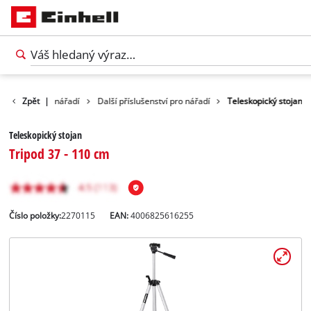
Příslušenství nářadí
Zpět
|
Další příslušenství pro nářadí
Teleskopický stojan
Teleskopický stojan
Tripod 37 - 110 cm
Číslo položky:
2270115
EAN:
4006825616255