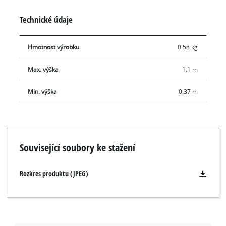
cm, zatímco maximální pracovní výška je 110 cm. Součástí
Technické údaje
balení je úložná taška pro přepravu a ochranu stativu při
skladování.
Hmotnost výrobku
0.58 kg
Max. výška
1.1 m
Min. výška
0.37 m
Související soubory ke stažení
Rozkres produktu (JPEG)