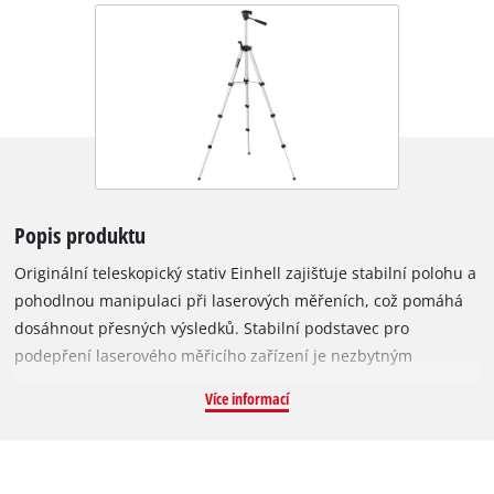
Popis produktu
Originální teleskopický stativ Einhell zajišťuje stabilní polohu a
pohodlnou manipulaci při laserových měřeních, což pomáhá
dosáhnout přesných výsledků. Stabilní podstavec pro
podepření laserového měřicího zařízení je nezbytným
předpokladem pro přesná měření. Teleskopický stativ Einhell
Více informací
Tripod 37 - 110 cm je vhodný například pro laserové nivelační
přístroje Einhell i křížové lasery Einhell. Díky adaptéru pro
zařízení se závitem 1/4„ je stativ vhodný i pro běžná laserová
měřicí zařízení s 1/4“ přípojkami. Nejnižší pracovní výška je 37