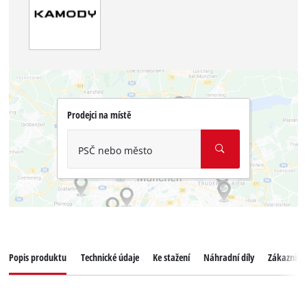
Prodejci na místě
PSČ nebo město
Popis produktu
Technické údaje
Ke stažení
Náhradní díly
Zákaznický