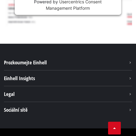
Powered by
Usercentrics Consent
Management Platform
Prozkoumejte Einhell
Udržitelnost
Einhell Insights
Servis
Kariéra
Legal
Systém akumulátorů
Einhell celosvětově
Tiráž
Sociální sítě
Ochrana osobních údajů
Facebook
Dodržování předpisů
YouТube
Prohlášení o přístupnosti