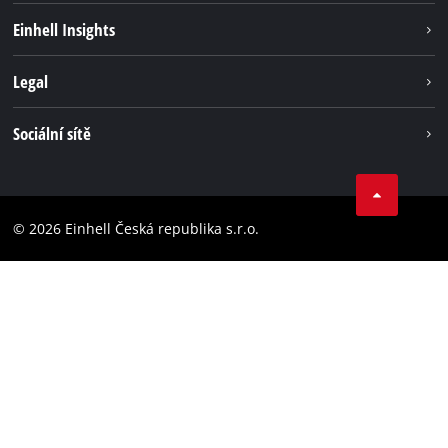
Udržitelnost
Einhell Insights
Servis
Kariéra
Legal
Systém akumulátorů
Einhell celosvětově
Tiráž
Sociální sítě
Ochrana osobních údajů
Facebook
Dodržování předpisů
YouТube
Prohlášení o přístupnosti
© 2026 Einhell Česká republika s.r.o.
Instagram