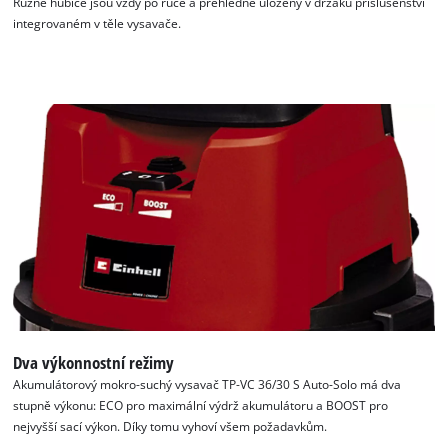
Různé hubice jsou vždy po ruce a přehledně uloženy v držáku příslušenství
integrovaném v těle vysavače.
Dva výkonnostní režimy
Akumulátorový mokro-suchý vysavač TP-VC 36/30 S Auto-Solo má dva
stupně výkonu: ECO pro maximální výdrž akumulátoru a BOOST pro
nejvyšší sací výkon. Díky tomu vyhoví všem požadavkům.