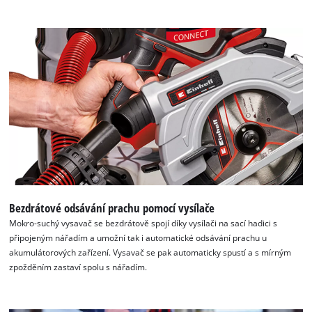
K načtení služby Google Maps
potřebujeme váš souhlas!
This content is not permitted to load due
to trackers that are not disclosed to the
visitor. The website owner needs to setup
Bezdrátové odsávání prachu pomocí vysílače
the site with their CMP to add this content
Mokro-suchý vysavač se bezdrátově spojí díky vysílači na sací hadici s
to the list of technologies used.
připojeným nářadím a umožní tak i automatické odsávání prachu u
Powered by
Usercentrics Consent
akumulátorových zařízení. Vysavač se pak automaticky spustí a s mírným
Management Platform
zpožděním zastaví spolu s nářadím.