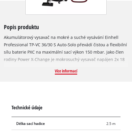
Popis produktu
Akumulátorový vysavač na mokré a suché vysávání Einhell
Professional TP-VC 36/30 S Auto-Solo převádí čistou a flexibilní
sílu baterie PXC na maximální sací výkon 150 mbar. Jako člen
rodiny Power X-Change je mokrosuchý vysavač napájen 2x 18
V akumulátory PXC: To zajišťuje vysoký sací výkon a zároveň
Více informací
svobodu bez kabelů. Dvě rychlosti (ECO/BOOST) umožňují
využít baterie na maximum. Robustní nádoba z nerezové oceli
pojme 30 litrů. Znečištěnou vodu lze snadno vypustit pomocí
praktické zátky pro vypouštění vody. Adaptér pro fukar slouží k
vyfukování těžko přístupných míst, například rohů nebo míst
Technické údaje
za radiátory. Robustní kola a kolečka zajišťují mobilitu a
snadnou přepravu. Mokrosuchý vysavač lze připojit k různým
Délka sací hadice
2.5 m
nástrojům Einhell v dílně a garáži. Díky funkci propojení