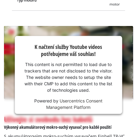
Typ motoru
motor
K načtení
K načtení služby Youtube videos
služby
potřebujeme váš souhlas!
Youtube
potřebujeme
This content is not permitted to load due to
váš souhlas!
trackers that are not disclosed to the visitor.
The website owner needs to setup the site
This
with their CMP to add this content to the list
content
of technologies used.
is
not
Powered by
Usercentrics Consent
permitted
Management Platform
to
Užívejte si svobodu bez kabelů
load
due
Výkonný akumulátorový mokro-suchý vysavač pro každé použití
to
S akumulátorovým mokro-suchým vysavačem Einhell TP-VC