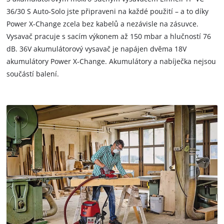
trackers
36/30 S Auto-Solo jste připraveni na každé použití – a to díky
that
Power X-Change zcela bez kabelů a nezávisle na zásuvce.
are
not
Vysavač pracuje s sacím výkonem až 150 mbar a hlučností 76
disclosed
dB. 36V akumulátorový vysavač je napájen dvěma 18V
to
akumulátory Power X-Change. Akumulátory a nabíječka nejsou
the
součástí balení.
visitor.
The
website
owner
needs
to
setup
the
site
with
their
CMP
to
add
this