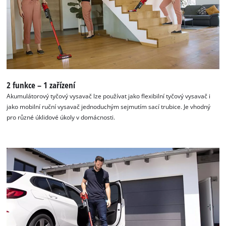
K načtení služby Google Maps
potřebujeme váš souhlas!
This content is not permitted to load due
2 funkce – 1 zařízení
to trackers that are not disclosed to the
Akumulátorový tyčový vysavač lze používat jako flexibilní tyčový vysavač i
visitor. The website owner needs to setup
jako mobilní ruční vysavač jednoduchým sejmutím sací trubice. Je vhodný
the site with their CMP to add this content
pro různé úklidové úkoly v domácnosti.
to the list of technologies used.
Powered by
Usercentrics Consent
Management Platform