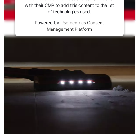
This
with their CMP to add this content to the list
content
of technologies used.
is
not
Powered by
Usercentrics Consent
permitted
Management Platform
to
load
due
to
trackers
that
are
not
disclosed
to
the
visitor.
The
website
owner
needs