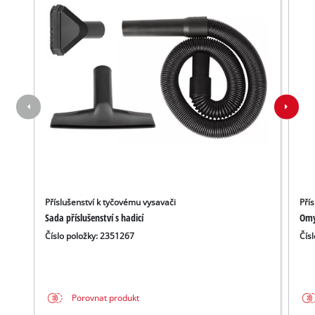
Příslušenství k tyčovému vysavači
Pří
Sada příslušenství s hadicí
Omyv
Číslo položky: 2351267
Čís
Porovnat produkt