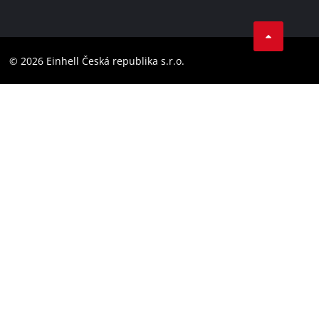
Ochrana osobních údajů
Facebook
Dodržování předpisů
YouТube
Prohlášení o přístupnosti
© 2026 Einhell Česká republika s.r.o.
Instagram