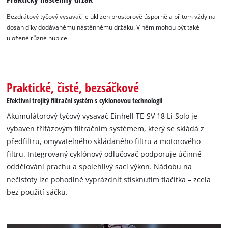
Bezdrátový tyčový vysavač je uklizen prostorově úsporně a přitom vždy na
dosah díky dodávanému nástěnnému držáku. V něm mohou být také
uložené různé hubice.
Praktické, čisté, bezsáčkové
Efektivní trojitý filtrační systém s cyklonovou technologií
Akumulátorový tyčový vysavač Einhell TE-SV 18 Li-Solo je
vybaven třífázovým filtračním systémem, který se skládá z
předfiltru, omyvatelného skládaného filtru a motorového
filtru. Integrovaný cyklónový odlučovač podporuje účinné
oddělování prachu a spolehlivý sací výkon. Nádobu na
nečistoty lze pohodlně vyprázdnit stisknutím tlačítka – zcela
bez použití sáčku.