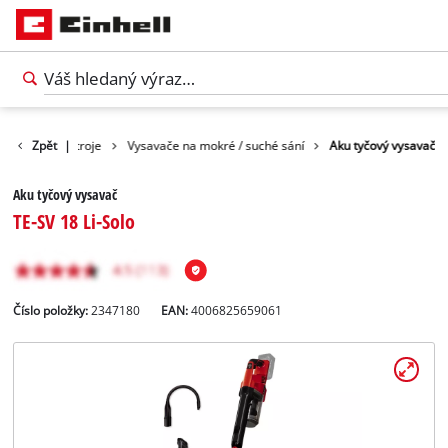
Čisticí přístroje
Zpět
|
Vysavače na mokré / suché sání
Aku tyčový vysavač
Aku tyčový vysavač
TE-SV 18 Li-Solo
Číslo položky:
2347180
EAN:
4006825659061