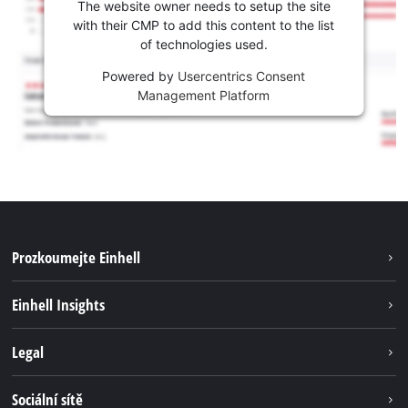
The website owner needs to setup the site
with their CMP to add this content to the list
of technologies used.
Powered by
Usercentrics Consent
Management Platform
Prozkoumejte Einhell
Udržitelnost
Einhell Insights
Servis
Kariéra
Legal
Systém akumulátorů
Einhell celosvětově
Tiráž
Sociální sítě