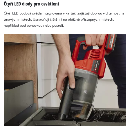
to
Čtyři LED diody pro osvětlení
setup
the
Čtyři LED bodová světla integrovaná v kartáči zajišťují dobrou viditelnost na
site
tmavých místech. Usnadňují čištění i na obtížně přístupných místech,
with
například pod pohovkou nebo postelí.
their
CMP
to
add
this
content
to
the
list
of
technologies
used.
Powered
by
Usercentrics
Consent