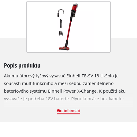
Popis produktu
Akumulátorový tyčový vysavač Einhell TE-SV 18 Li-Solo je
součástí multifunkčního a mezi sebou zaměnitelného
bateriového systému Einhell Power X-Change. K použití aku
vysavače je potřeba 18V baterie. Plynulá práce bez kabelu:
Umožněna systémem zaměnitelných baterií Power X-Change a
Více informací
technologií rychlého nabíjení. Pokud je právě používaná
baterie prázdná, lze ji snadno vyměnit za plně nabitou. V
závislosti na použité baterii lze dosáhnout různé doby chodu;
6Ah baterie může za vhodných podmínek umožnit provoz až