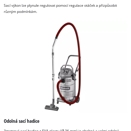
Sací výkon lze plynule regulovat pomocí regulace otáček a přizpůsobit
různým podmínkám.
Odolná sací hadice
3metrová sací hadice z EVA plastu (Ø 36 mm) je ohebná a velmi odolná,