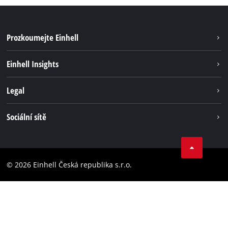
Prozkoumejte Einhell
Udržitelnost
Einhell Insights
Servis
Kariéra
Legal
Systém akumulátorů
Einhell celosvětově
Tiráž
Sociální sítě
Ochrana osobních údajů
Facebook
Dodržování předpisů
YouТube
Prohlášení o přístupnosti
© 2026 Einhell Česká republika s.r.o.
Instagram