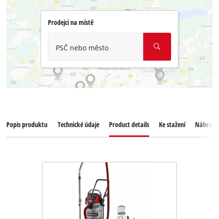
Prodejci na místě
PSČ nebo město
Popis produktu
Technické údaje
Product details
Ke stažení
Náhradní