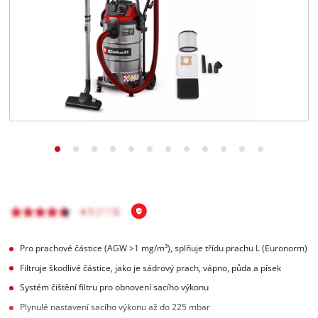
čeština
CS
čeština
English
Deutsch
Pro prachové částice (AGW >1 mg/m³), splňuje třídu prachu L (Euronorm)
Filtruje škodlivé částice, jako je sádrový prach, vápno, půda a písek
Systém čištění filtru pro obnovení sacího výkonu
Plynulé nastavení sacího výkonu až do 225 mbar