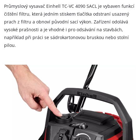
i příslušenství vždy rychle a čistě uloženo a připraveno k
Průmyslový vysavač Einhell TC-VC 4090 SACL je vybaven funkcí
dalšímu použití.
čištění filtru, která jedním stiskem tlačítka odstraní usazený
prach z filtru a obnoví původní sací výkon. Zařízení odolává
vysoké prašnosti a je vhodné i pro odsávání na stavbách,
například při práci se sádrokartonovou bruskou nebo stolní
pilou.