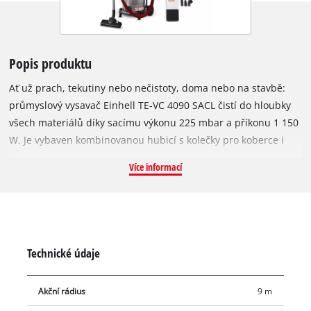
Popis produktu
Ať už prach, tekutiny nebo nečistoty, doma nebo na stavbě:
průmyslový vysavač Einhell TE-VC 4090 SACL čistí do hloubky
všech materiálů díky sacímu výkonu 225 mbar a příkonu 1 150
W. Je vybaven kombinovanou hubicí s kolečky pro koberce i
tvrdé podlahy, hubicí na čalounění pro autosedačky a další
Více informací
čalouněný nábytek a štěrbinovou hubicí pro těžko dostupná
místa, takže zvládne jakýkoli úklid. Úzké prostory lze snadno
vyčistit pomocí funkce foukání. Součástí balení je také pěnový
filtr pro mokré vysávání a HEPA skládaný filtr, stejně jako
odolný, pevný netkaný sáček pro suché vysávání. HEPA filtr
Technické údaje
zachytí i nejmenší částice ze vzduchu a je ideální pro alergiky.
Vysavač splňuje třídu ochrany proti prachu L podle Euronorm,
Akční rádius
9 m
a lze jej tak použít i k suchému vysávání nebezpečného