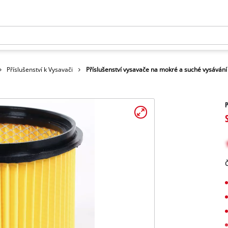
Příslušenství k Vysavači
Příslušenství vysavače na mokré a suché vysávání
P
Č