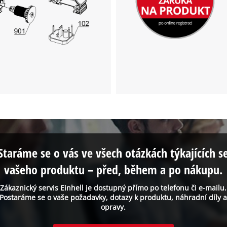
the site with their CMP to add this content
to the list of technologies used.
Powered by
Usercentrics Consent
Management Platform
Staráme se o vás ve všech otázkách týkajících s
vašeho produktu – před, během a po nákupu.
Zákaznický servis Einhell je dostupný přímo po telefonu či e-mailu.
Postaráme se o vaše požadavky, dotazy k produktu, náhradní díly 
opravy.