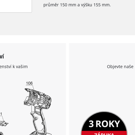
průměr 150 mm a výšku 155 mm.
ví
enství k vašim
Objevte naše 
K načtení služby Google Maps
potřebujeme váš souhlas!
This content is not permitted to load due
to trackers that are not disclosed to the
visitor. The website owner needs to setup