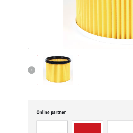
čeština
CS
čeština
English
Deutsch
Online partner