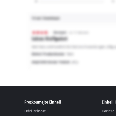
Prozkoumejte Einhell
Einhell 
Udržitelnost
Kariéra