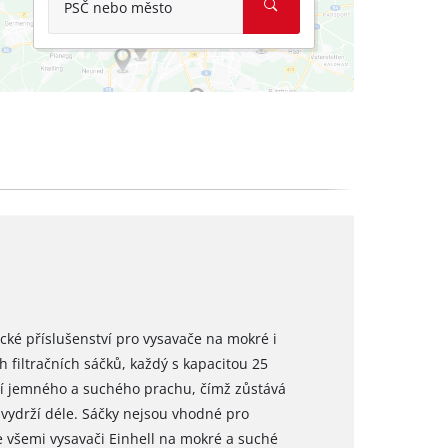
PSČ nebo město
ické příslušenství pro vysavače na mokré i
 filtračních sáčků, každý s kapacitou 25
ání jemného a suchého prachu, čímž zůstává
n vydrží déle. Sáčky nejsou vhodné pro
se všemi vysavači Einhell na mokré a suché