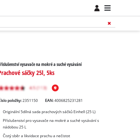
říslušenství vysavače na mokré a suché vysávání
Prachové sáčky 25l, 5ks
íslo položky:
2351150
EAN:
4006825231281
Originální 5dílná sada prachových sáčků Einhell (25 L)
Příslušenství pro vysavače na mokré a suché vysávání s
nádobou 25 L
Čistý sběr a likvidace prachu a nečistot