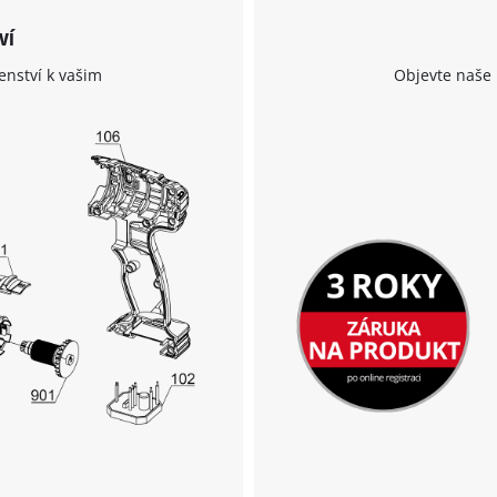
ví
K načtení služby Google Maps
potřebujeme váš souhlas!
enství k vašim
Objevte naše 
This content is not permitted to load due
to trackers that are not disclosed to the
visitor. The website owner needs to setup
the site with their CMP to add this content
to the list of technologies used.
Powered by
Usercentrics Consent
Management Platform