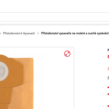
Příslušenství k Vysavači
Příslušenství vysavače na mokré a suché vysávání
P
Č