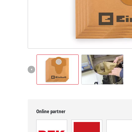
čeština
CS
čeština
English
Deutsch
Online partner