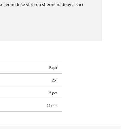
se jednoduše vloží do sběrné nádoby a sací
Papír
25 l
5 pcs
65 mm