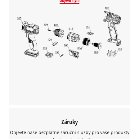
Objevit nyní
K načtení služby Google Maps
potřebujeme váš souhlas!
This content is not permitted to load due
to trackers that are not disclosed to the
visitor. The website owner needs to setup
the site with their CMP to add this content
to the list of technologies used.
Powered by
Usercentrics Consent
Management Platform
Záruky
Objevte naše bezplatné záruční služby pro vaše produkty