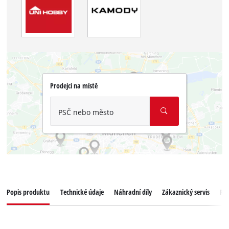
Prodejci na místě
PSČ nebo město
Popis produktu
Technické údaje
Náhradní díly
Zákaznický servis
Re