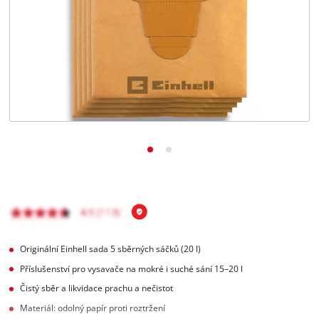
čeština
CS
čeština
English
Deutsch
Originální Einhell sada 5 sběrných sáčků (20 l)
Příslušenství pro vysavače na mokré i suché sání 15–20 l
Čistý sběr a likvidace prachu a nečistot
Materiál: odolný papír proti roztržení