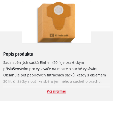
Popis produktu
Sada sběrných sáčků Einhell (20 l) je praktickým
příslušenstvím pro vysavače na mokré a suché vysávání.
Obsahuje pět papírových filtračních sáčků, každý s objemem
20 litrů. Sáčky slouží ke sběru jemného a suchého prachu,
čímž chrání skládaný filtr vysavače a udržují sací výkon po
Více informací
delší dobu. Nejsou vhodné pro vysávání kapalin. Lze je použít
se všemi vysavači Einhell na mokré a suché vysávání s
nádobou o objemu 15 nebo 20 l a připojovacím průměrem 65
mm. Sáček se jednoduše vloží do sběrné nádoby a otvor sáčku