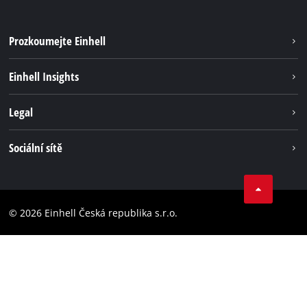
Prozkoumejte Einhell
Udržitelnost
Einhell Insights
Servis
Kariéra
Legal
Systém akumulátorů
Einhell celosvětově
Tiráž
Sociální sítě
Ochrana osobních údajů
Facebook
Dodržování předpisů
YouТube
Prohlášení o přístupnosti
© 2026 Einhell Česká republika s.r.o.
Instagram