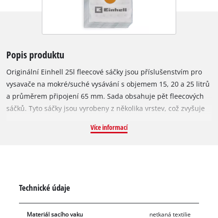
Popis produktu
Originální Einhell 25l fleecové sáčky jsou příslušenstvím pro
vysavače na mokré/suché vysávání s objemem 15, 20 a 25 litrů
a průměrem připojení 65 mm. Sada obsahuje pět fleecových
sáčků. Tyto sáčky jsou vyrobeny z několika vrstev, což zvyšuje
filtrační výkon a zlepšuje filtraci jemného prachu, a proto jsou
Více informací
obzvlášť vhodné pro alergiky. Materiál je vodoodpudivý a
odolný proti roztržení, takže jsou mnohem trvanlivější než
běžné papírové sáčky. Navíc prodlužují životnost vašeho
vysavače na mokré/suché vysávání. Sáčky nejsou vhodné pro
vysávání kapalin. Do nádoby vysavače se snadno vkládají a
Technické údaje
hubice se připojuje k otvoru sáčku (Ø 65 mm).
Materiál sacího vaku
netkaná textilie