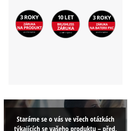
Staráme se o vás ve všech otázkách
týkajících se vašeho produktu – před,