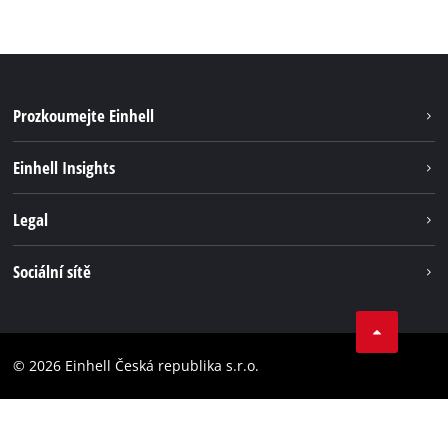
Prozkoumejte Einhell
Udržitelnost
Einhell Insights
Servis
Kariéra
Legal
Systém akumulátorů
Einhell celosvětově
Tiráž
Sociální sítě
Ochrana osobních údajů
Facebook
Dodržování předpisů
YouТube
Prohlášení o přístupnosti
© 2026 Einhell Česká republika s.r.o.
Instagram