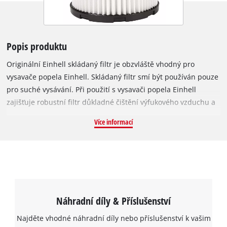
Popis produktu
Originální Einhell skládaný filtr je obzvláště vhodný pro
vysavače popela Einhell. Skládaný filtr smí být používán pouze
pro suché vysávání. Při použití s vysavači popela Einhell
zajišťuje robustní filtr důkladné čištění výfukového vzduchu a
nedává jemnému prachu a popelu žádnou šanci. Skládaný filtr
Více informací
má průměr 120 mm a výšku 90 mm. Lze jej použít v
následujících vysavačích popela Einhell: TC-AV 1718 D a TC-AV
1720 DW.
Náhradní díly & Příslušenství
Najděte vhodné náhradní díly nebo příslušenství k vašim