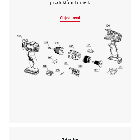
produktům Einhell.
Objevit nyní
K načtení služby Google Maps
potřebujeme váš souhlas!
This content is not permitted to load due
to trackers that are not disclosed to the
visitor. The website owner needs to setup
Záruky