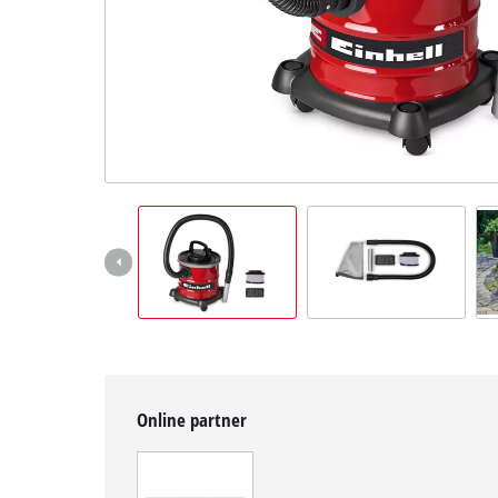
čeština
CS
čeština
English
Deutsch
Online partner