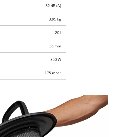
82 dB (A)
3.95 kg
20 l
36 mm
850 W
175 mbar