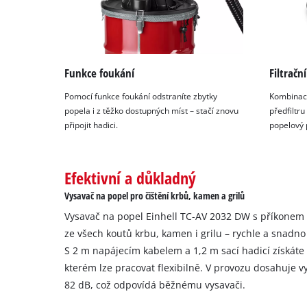
Funkce foukání
Filtračn
Pomocí funkce foukání odstraníte zbytky
Kombinace
popela i z těžko dostupných míst – stačí znovu
předfiltru
připojit hadici.
popelový 
Efektivní a důkladný
Vysavač na popel pro čištění krbů, kamen a grilů
Vysavač na popel Einhell TC-AV 2032 DW s příkonem 
ze všech koutů krbu, kamen i grilu – rychle a snadn
S 2 m napájecím kabelem a 1,2 m sací hadicí získáte 
kterém lze pracovat flexibilně. V provozu dosahuje v
82 dB, což odpovídá běžnému vysavači.