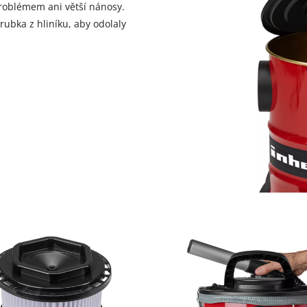
visitor. The website owner needs to setup
problémem ani větší nánosy.
the site with their CMP to add this content
rubka z hliníku, aby odolaly
to the list of technologies used.
Powered by
Usercentrics Consent
Management Platform