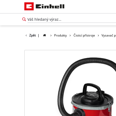
Zpět
|
Produkty
Čisticí přístroje
Vysavač p