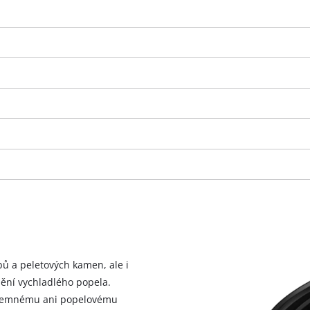
)
K načtení služby Google Maps
potřebujeme váš souhlas!
bů a peletových kamen, ale i
ění vychladlého popela.
This content is not permitted to load due
jí jemnému ani popelovému
to trackers that are not disclosed to the