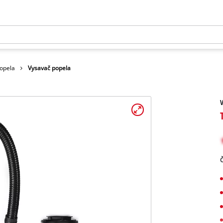
opela
Vysavač popela
V
Č