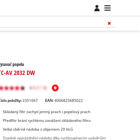
ysavač popela
TC-AV 2032 DW
íslo položky:
2351667
EAN:
4006825685022
Skládaný filtr zachytí jemný prach i popelový prach
Předfiltr brání rychlému zanášení skládaného filtru
Velká sběrná nádoba s objemem 20 litrů
Snadné vyprázdnění nádoby díky rychloupínacím uzávěrům