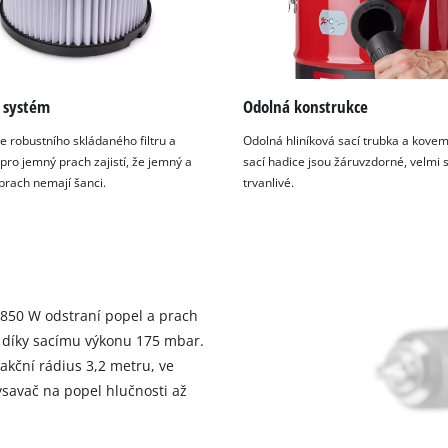
í systém
Odolná konstrukce
 robustního skládaného filtru a
Odolná hliníková sací trubka a kovem
 pro jemný prach zajistí, že jemný a
sací hadice jsou žáruvzdorné, velmi s
prach nemají šanci.
trvanlivé.
850 W odstraní popel a prach
o díky sacímu výkonu 175 mbar.
akční rádius 3,2 metru, ve
ysavač na popel hlučnosti až