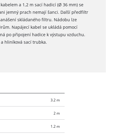
kabelem a 1,2 m sací hadicí (Ø 36 mm) se
i jemný prach nemají šanci. Další předfiltr
u zanášení skládaného filtru. Nádobu lze
ěrům. Napájecí kabel se ukládá pomocí
pná po připojení hadice k výstupu vzduchu.
a hliníková sací trubka.
3.2 m
2 m
1.2 m