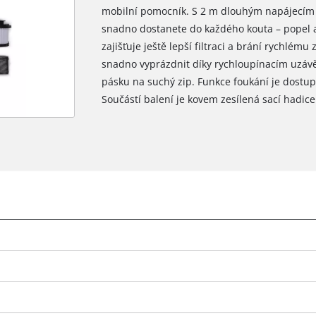
mobilní pomocník. S 2 m dlouhým napájecím 
snadno dostanete do každého kouta – popel an
zajišťuje ještě lepší filtraci a brání rychlém
snadno vyprázdnit díky rychloupínacím uzáv
pásku na suchý zip. Funkce foukání je dostu
Součástí balení je kovem zesílená sací hadice 