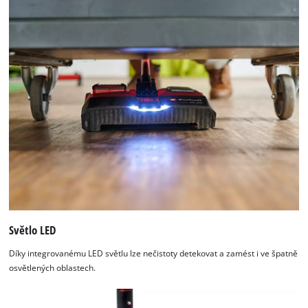
used.
Powered
by
Usercentrics
Consent
Management
Platform
Světlo LED
Díky integrovanému LED světlu lze nečistoty detekovat a zamést i ve špatně
osvětlených oblastech.