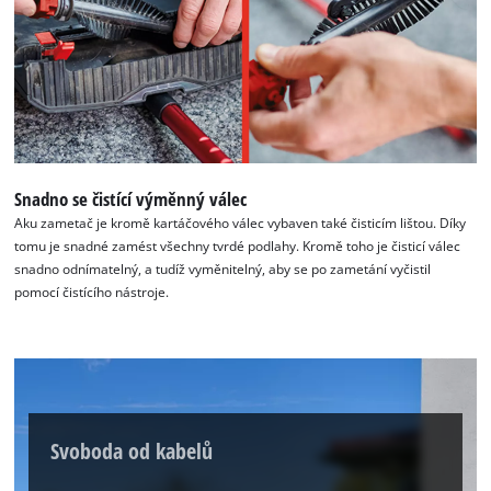
Snadno se čistící výměnný válec
Aku zametač je kromě kartáčového válec vybaven také čisticím lištou. Díky
tomu je snadné zamést všechny tvrdé podlahy. Kromě toho je čisticí válec
snadno odnímatelný, a tudíž vyměnitelný, aby se po zametání vyčistil
pomocí čistícího nástroje.
Svoboda od kabelů