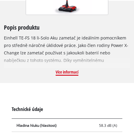
Popis produktu
Einhell TE-FS 18 li-Solo Aku zametač je ideálním pomocníkem
pro středně náročné úklidové práce. Jako člen rodiny Power X-
Change lze zametač používat s jakoukoli baterií nebo
nabíječkou z tohoto systému. Díky vyměnitelnému
bateriovému systému nabízí čistič neomezenou dobu provozu
Více informací
bez kabelu: Pokud je baterie vybitá, jednoduše vložte další
a pokračujte v čištění. Díky flexibilnímu otočnému kloubu lze
snadno čistit úzká místa, například mezi nábytkem nebo pod
pracovními stoly. Dokonce i zametání kolem různých objektů
není problém. Pogumovaná kola pomáhají při manévrování.
Technické údaje
Jeho Kompaktní a lehká konstrukce spolu s nastavitelnou
teleskopickou rukojetí s měkkým úchopem umožňuje
Hladina hluku (hlasitost)
58.3 dB (A)
ergonomické zametání bez únavy pro každého uživatele. 250