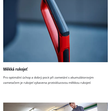
Měkká rukojeť
Pro optimální úchop a dobrý pocit při zametání s akumulátorovým
zametačem je rukojeť vybavena protiskluzovou měkkou rukojetí