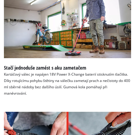
K načtení služby Google Maps
potřebujeme váš souhlas!
This content is not permitted to load due
to trackers that are not disclosed to the
visitor. The website owner needs to setup
the site with their CMP to add this content
Stačí jednoduše zamést s aku zametačem
to the list of technologies used.
Kartáčový válec je napájen 18V Power X-Change baterií stisknutím tlačítka.
Powered by
Usercentrics Consent
Díky rotujícímu pohybu štětiny na válečku zametají prach a nečistoty do 400
Management Platform
ml sběrné nádoby bez dalšího úsilí. Gumová kola pomáhají při
manévrování.