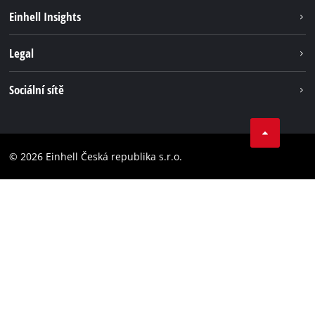
Udržitelnost
Einhell Insights
Servis
Kariéra
Legal
Systém akumulátorů
Einhell celosvětově
Tiráž
Sociální sítě
Ochrana osobních údajů
Facebook
Dodržování předpisů
YouТube
Prohlášení o přístupnosti
© 2026 Einhell Česká republika s.r.o.
Instagram