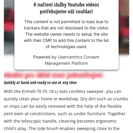
K načtení služby Youtube videos
služby
potřebujeme váš souhlas!
Youtube
potřebujeme
This content is not permitted to load due to
váš souhlas!
trackers that are not disclosed to the visitor.
The website owner needs to setup the site
This
with their CMP to add this content to the list
content
of technologies used.
is
not
Powered by
Usercentrics Consent
permitted
Management Platform
to
Ideální pro úklid mezi jednotlivými
load
due
Quickly at hand and ready to use at any time
to
With the Einhell TE-FS 18 Li-Solo cordless sweeper, you can
trackers
quickly clean your home or workshop. Dry dirt such as crumbs
that
or chips can be easily removed with the help of the flexible
are
not
joint even at constrictions, such as under furniture. Together
disclosed
with the telescopic handle, cleaning becomes ergonomic
to
child's play. The side brush enables sweeping close to the
the