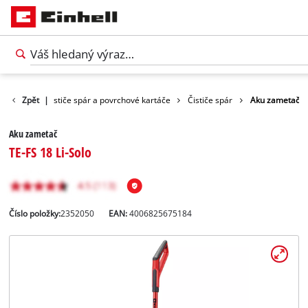
přístroje
Zpět
|
Čističe spár a povrchové kartáče
Čističe spár
Aku zametač
Aku zametač
TE-FS 18 Li-Solo
Číslo položky:
2352050
EAN:
4006825675184