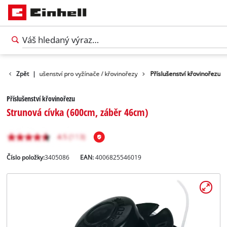
nství
Zpět
Příslušenství pro vyžínače / křovinořezy
|
Příslušenství křovinořezu
Příslušenství křovinořezu
Strunová cívka (600cm, záběr 46cm)
Číslo položky:
3405086
EAN:
4006825546019