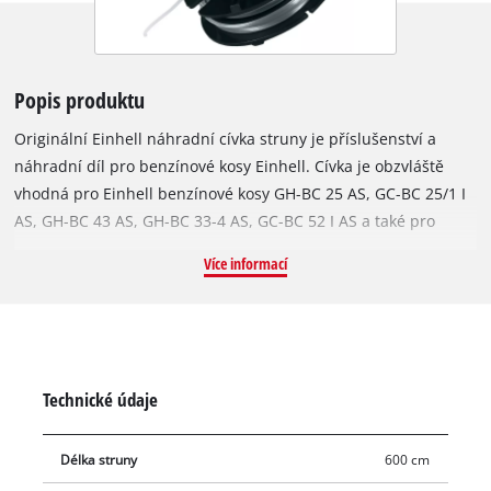
Popis produktu
Originální Einhell náhradní cívka struny je příslušenství a
náhradní díl pro benzínové kosy Einhell. Cívka je obzvláště
vhodná pro Einhell benzínové kosy GH-BC 25 AS, GC-BC 25/1 I
AS, GH-BC 43 AS, GH-BC 33-4 AS, GC-BC 52 I AS a také pro
Einhell benzínové multifunkční nářadí GC-MM 52 I AS.
Více informací
Náhradní cívka je vybavena odolnou nylonovou dvojitou
strunou pro nejlepší výsledky sečení. Struna je dlouhá 6 metrů
a má průměr 2,4 mm. Pro optimální šířku sečení až 46 cm je
nylonová struna spolehlivě podávána automatickým
mechanismem odvíjení. Tímto způsobem je vysoká tráva,
Technické údaje
plevel a trávník efektivně zkracován a sečen.
Délka struny
600 cm