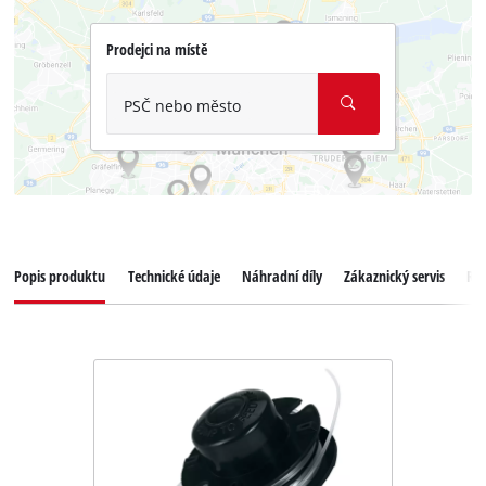
Prodejci na místě
PSČ nebo město
Popis produktu
Technické údaje
Náhradní díly
Zákaznický servis
Re