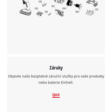
K načtení služby Google Maps
potřebujeme váš souhlas!
This content is not permitted to load due
to trackers that are not disclosed to the
visitor. The website owner needs to setup
the site with their CMP to add this content
to the list of technologies used.
Powered by
Usercentrics Consent
Management Platform
Záruky
Objevte naše bezplatné záruční služby pro vaše produkty
nebo baterie Einhell.
Zjistit