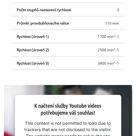
Počet stupňů nastavení rychlosti
3
Průměr provdušňovacího válce
110 mm
Rychlost (úroveň 1)
1700 min^-1
Rychlost (úroveň 2)
2500 min^-1
Rychlost (úroveň 3)
3400 min^-1
K načtení
K načtení služby Youtube videos
služby
potřebujeme váš souhlas!
Youtube
potřebujeme
This content is not permitted to load due to
váš souhlas!
trackers that are not disclosed to the visitor.
The website owner needs to setup the site