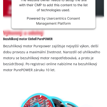
This
with their CMP to add this content to the list
content
of technologies used.
is
not
Powered by
Usercentrics Consent
permitted
Management Platform
to
Výkonný a odolný
load
due
Bezuhlíkový motor Einhell PurePOWER
to
Bezuhlíkový motor Purepower zajišťuje nejvyšší výkon, delší
trackers
dobu provozu a maximální životnost. Narozdíl od uhlíkového
that
motoru se bezuhlíkový motor neopotřebovává, a proto je
are
not
bezúdržbový. Po registraci online nabízíme na bezuhlíkový
disclosed
motor PurePOWER záruku 10 let.
to
the
visitor.
The
website
owner
needs