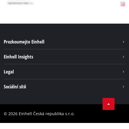
Prozkoumejte Einhell
Udržitelnost
Einhell Insights
Servis
Kariéra
Legal
Systém akumulátorů
Einhell celosvětově
Tiráž
Sociální sítě
Ochrana osobních údajů
Facebook
Dodržování předpisů
YouТube
Prohlášení o přístupnosti
© 2026 Einhell Česká republika s.r.o.
Instagram