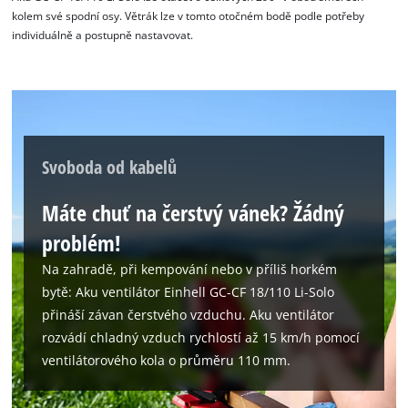
kolem své spodní osy. Větrák lze v tomto otočném bodě podle potřeby
individuálně a postupně nastavovat.
Svoboda od kabelů
Máte chuť na čerstvý vánek? Žádný
problém!
Na zahradě, při kempování nebo v příliš horkém
bytě: Aku ventilátor Einhell GC-CF 18/110 Li-Solo
přináší závan čerstvého vzduchu. Aku ventilátor
rozvádí chladný vzduch rychlostí až 15 km/h pomocí
ventilátorového kola o průměru 110 mm.