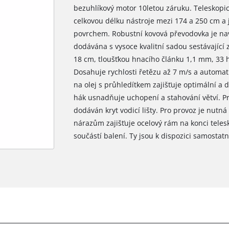
bezuhlíkový motor 10letou záruku. Teleskopick
celkovou délku nástroje mezi 174 a 250 cm a
povrchem. Robustní kovová převodovka je nav
dodávána s vysoce kvalitní sadou sestávající 
18 cm, tloušťkou hnacího článku 1,1 mm, 33 hn
Dosahuje rychlosti řetězu až 7 m/s a automat
na olej s průhledítkem zajišťuje optimální a
hák usnadňuje uchopení a stahování větví. P
dodáván kryt vodicí lišty. Pro provoz je nutná
nárazům zajišťuje ocelový rám na konci telesk
součástí balení. Ty jsou k dispozici samostatn