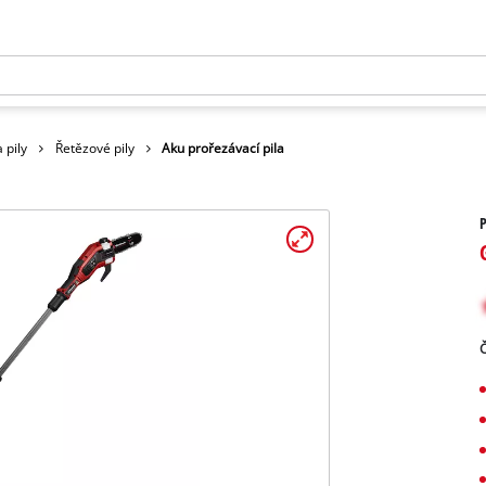
 pily
Řetězové pily
Aku prořezávací pila
P
Č