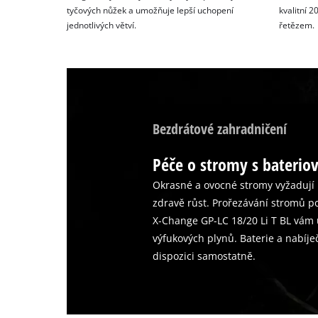
tyčových nůžek a umožňuje lepší uchopení
kvalitní 
jednotlivých větví.
řetězem.
Bezdrátové zahradničení
Péče o stromy s bateri
Okrasné a ovocné stromy vyžadují 
zdravě růst. Prořezávání stromů 
X‑Change GP-LC 18/20 Li T BL vám
výfukových plynů. Baterie a nabíječ
dispozici samostatně.