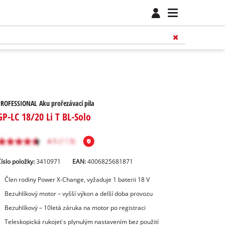
ROFESSIONAL Aku prořezávací pila
GP-LC 18/20 Li T BL-Solo
íslo položky:
3410971
EAN:
4006825681871
Člen rodiny Power X‑Change, vyžaduje 1 baterii 18 V
Bezuhlíkový motor – vyšší výkon a delší doba provozu
Bezuhlíkový – 10letá záruka na motor po registraci
Teleskopická rukojeť s plynulým nastavením bez použití