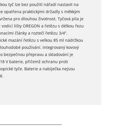
ou tyč lze bez použití nářadí nastavit na
 je opatřena praktickými držadly s měkkým
ržena pro dlouhou životnost. Tyčová pila je
z vodicí lišty OREGON a řetězu s délkou řezu
acími články a roztečí řetězu 3/4”.
ické mazání řetězu s velkou 85 ml nádržkou
 dlouhodobé používání. Integrovaný kovový
ro bezpečnou přepravu a skladování je
 18 V baterie, přičemž ochranu proti
opické tyče. Baterie a nabíječka nejsou
ě.