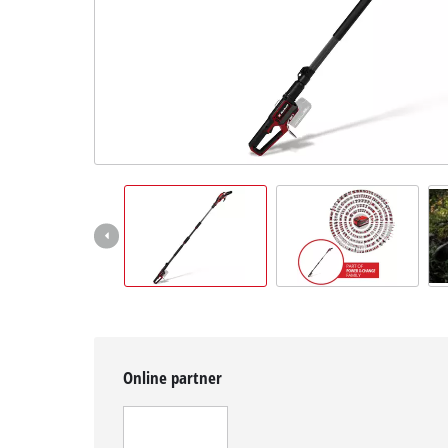
čeština
CS
čeština
English
Deutsch
Online partner