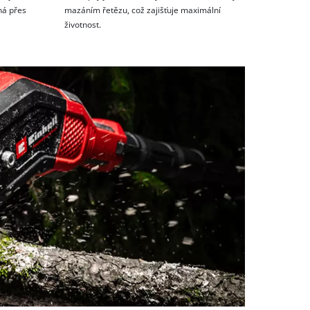
ná přes
mazáním řetězu, což zajišťuje maximální
životnost.