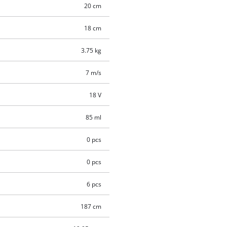
20 cm
18 cm
3.75 kg
7 m/s
18 V
85 ml
0 pcs
0 pcs
6 pcs
187 cm