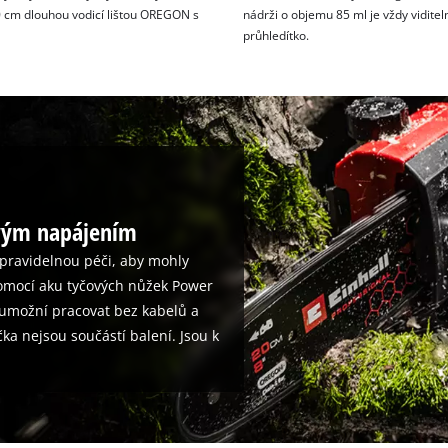
20 cm dlouhou vodicí lištou OREGON s
nádrži o objemu 85 ml je vždy viditel
průhledítko.
ovým napájením
pravidelnou péči, aby mohly
pomocí aku tyčových nůžek Power
 umožní pracovat bez kabelů a
ka nejsou součástí balení. Jsou k