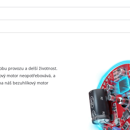
visitor. The website owner needs to setup
the site with their CMP to add this content
to the list of technologies used.
Powered by
Usercentrics Consent
Management Platform
obu provozu a delší životnost.
kový motor neopotřebovává, a
 na náš bezuhlíkový motor