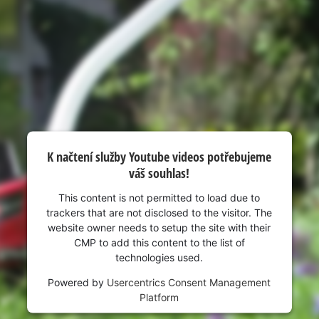
visitor. The website owner needs to setup
the site with their CMP to add this content
to the list of technologies used.
Powered by
Usercentrics Consent
Management Platform
K načtení služby Youtube videos potřebujeme
váš souhlas!
This content is not permitted to load due to
trackers that are not disclosed to the visitor. The
website owner needs to setup the site with their
CMP to add this content to the list of
technologies used.
Powered by
Usercentrics Consent Management
Platform