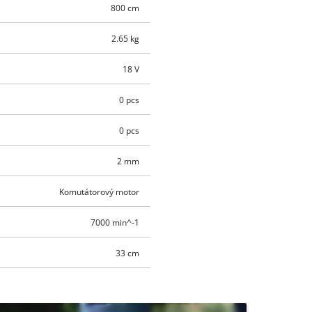
800 cm
2.65 kg
18 V
0 pcs
0 pcs
2 mm
Komutátorový motor
7000 min^-1
33 cm