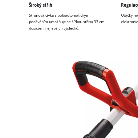
of
Široký střih
Regulac
technologies
used.
Strunová cívka s poloautomatickým
Otáčky mo
podáváním umožňuje se šířkou střihu 33 cm
elektronic
Powered
dosažení nejlepších výsledků.
by
Usercentrics
Consent
Management
Platform