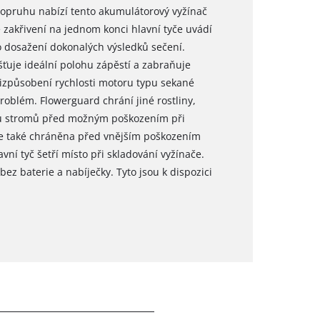
popruhu nabízí tento akumulátorový vyžínač
é zakřivení na jednom konci hlavní tyče uvádí
o dosažení dokonalých výsledků sečení.
išťuje ideální polohu zápěstí a zabraňuje
přizpůsobení rychlosti motoru typu sekané
roblém. Flowerguard chrání jiné rostliny,
ůru stromů před možným poškozením při
je také chráněna před vnějším poškozením
í tyč šetří místo při skladování vyžínače.
z baterie a nabíječky. Tyto jsou k dispozici