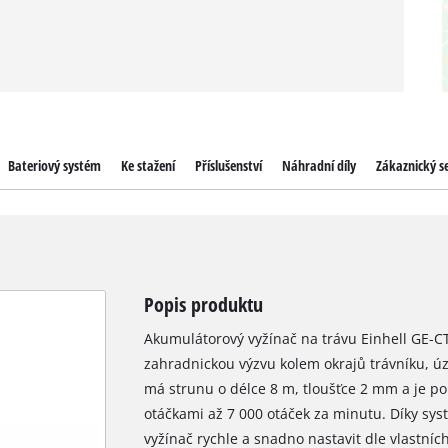
Bateriový systém
Ke stažení
Příslušenství
Náhradní díly
Zákaznický se
Popis produktu
Akumulátorový vyžínač na trávu Einhell GE-CT 
zahradnickou výzvu kolem okrajů trávníku, ú
má strunu o délce 8 m, tloušťce 2 mm a je
otáčkami až 7 000 otáček za minutu. Díky sys
vyžínač rychle a snadno nastavit dle vlastních