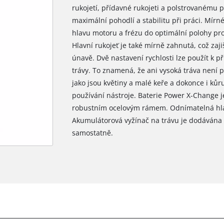
rukojetí, přídavné rukojeti a polstrovanému 
maximální pohodlí a stabilitu při práci. Mírn
hlavu motoru a frézu do optimální polohy pr
Hlavní rukojeť je také mírně zahnutá, což zaj
únavě. Dvě nastavení rychlosti lze použít k 
trávy. To znamená, že ani vysoká tráva není p
jako jsou květiny a malé keře a dokonce i k
používání nástroje. Baterie Power X-Change 
robustním ocelovým rámem. Odnímatelná hlavn
Akumulátorová vyžínač na trávu je dodávána be
samostatně.