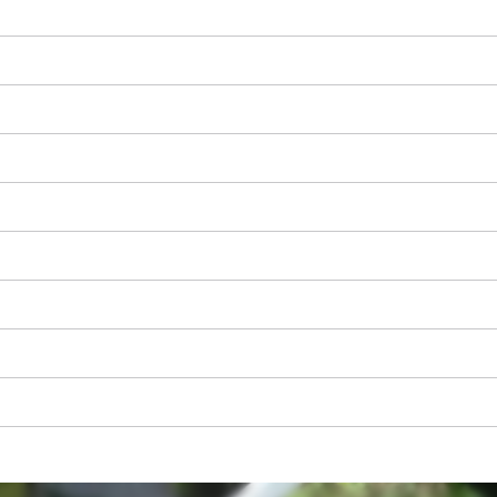
K načtení služby Google Maps
potřebujeme váš souhlas!
This content is not permitted to load due
to trackers that are not disclosed to the