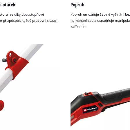
e otáček
Popruh
toru lze díky dvoustupňové
Popruh umožňuje šetrné vyžínání be
e přizpůsobit každé pracovní situaci.
namáhání zad a usnadňuje manipula
zařízením.