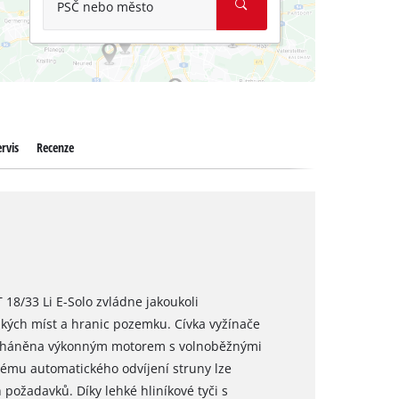
PSČ nebo město
rvis
Recenze
18/33 Li E-Solo zvládne jakoukoli
zkých míst a hranic pozemku. Cívka vyžínače
 poháněna výkonným motorem s volnoběžnými
tému automatického odvíjení struny lze
 požadavků. Díky lehké hliníkové tyči s