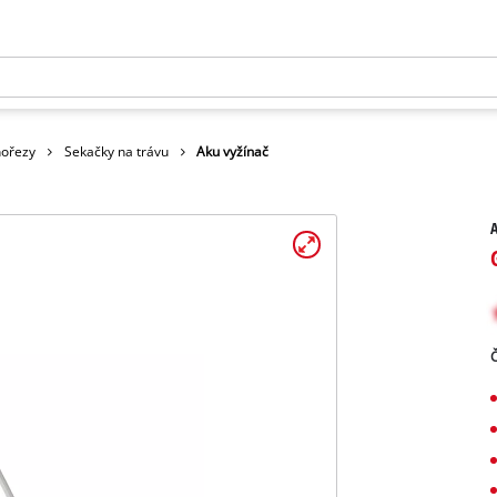
nořezy
Sekačky na trávu
Aku vyžínač
A
Č