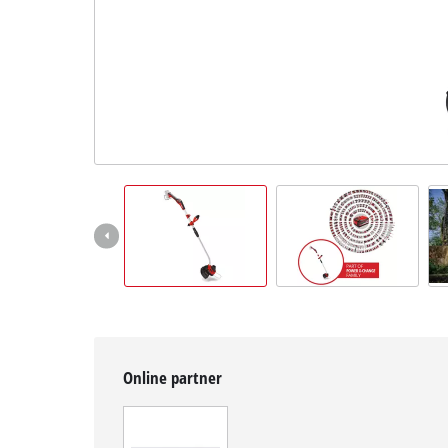
čeština
CS
čeština
English
Deutsch
Online partner