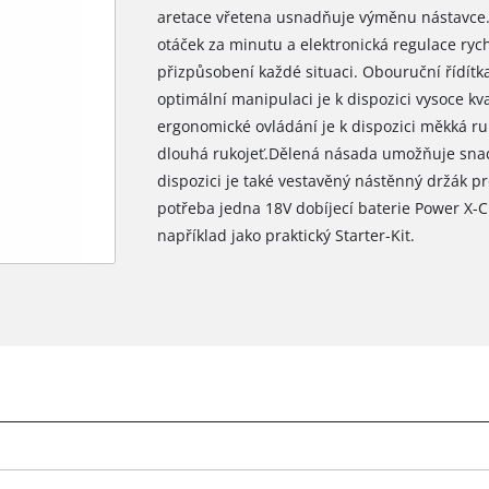
aretace vřetena usnadňuje výměnu nástavce.
otáček za minutu a elektronická regulace ryc
přizpůsobení každé situaci. Obouruční řídítka
optimální manipulaci je k dispozici vysoce kva
ergonomické ovládání je k dispozici měkká ru
dlouhá rukojeť.Dělená násada umožňuje sna
dispozici je také vestavěný nástěnný držák p
potřeba jedna 18V dobíjecí baterie Power X-C
například jako praktický Starter-Kit.