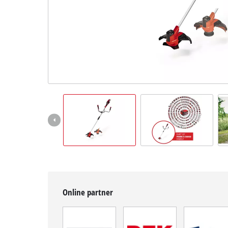
čeština
CS
čeština
English
Deutsch
Online partner