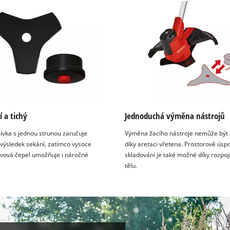
í a tichý
Jednoduchá výměna nástrojů
ívka s jednou strunou zaručuje
Výměna žacího nástroje nemůže být 
 výsledek sekání, zatímco vysoce
díky aretaci vřetena. Prostorově úsp
kovová čepel umožňuje i náročné
skladování je také možné díky rozpoj
tělu.