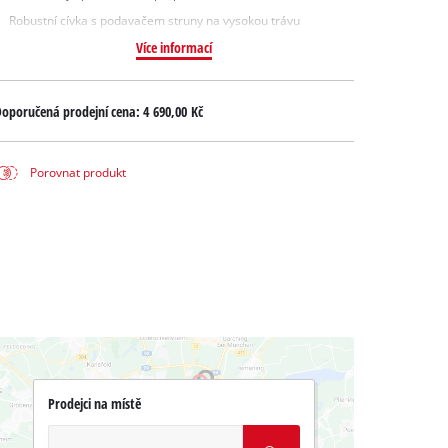
Robustní cívka s podavačem struny na vysokou trávu
Více informací
oporučená prodejní cena:
4 690,00 Kč
Porovnat produkt
Prodejci na místě