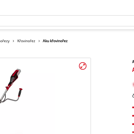
nořezy
Křovinořez
Aku křovinořez
A
Č