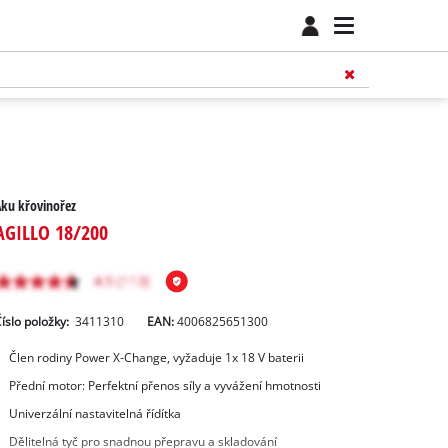
ku křovinořez
AGILLO 18/200
íslo položky:
3411310
EAN:
4006825651300
Člen rodiny Power X-Change, vyžaduje 1x 18 V baterii
Přední motor: Perfektní přenos síly a vyvážení hmotnosti
Univerzální nastavitelná řídítka
Dělitelná tyč pro snadnou přepravu a skladování