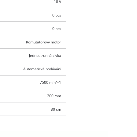
18 V
0 pcs
0 pcs
Komutátorový motor
Jednostrunná cívka
Automatické podávání
7500 min^-1
200 mm
30 cm