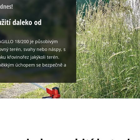
 dnes!
žití daleko od
 AGILLO 18/200 je působivým
vný terén, svahy nebo náspy, s
ku křovinořez jakýkoli terén.
s měkkým úchopem se bezpečně a