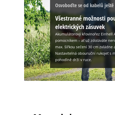
Osvoboďte se od kabelů ještě
Všestranné možnosti pou
elektrických zásuvek
Akumulátorový křovinořez Einhell
pomocníkem – ať už zdoláváte nero
max. šířkou sečení 30 cm zvládne a
Nastavitelná obouruční rukojeť 
pohodlně drží v ruce.