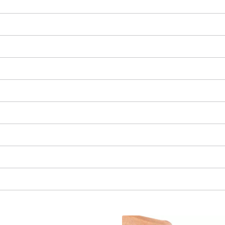
K načtení služby Google Maps
potřebujeme váš souhlas!
This content is not permitted to load due
to trackers that are not disclosed to the