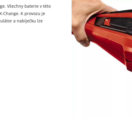
visitor. The website owner needs to setup
ge. Všechny baterie v této
the site with their CMP to add this content
 X-Change. K provozu je
to the list of technologies used.
ulátor a nabíječku lze
Powered by
Usercentrics Consent
Management Platform