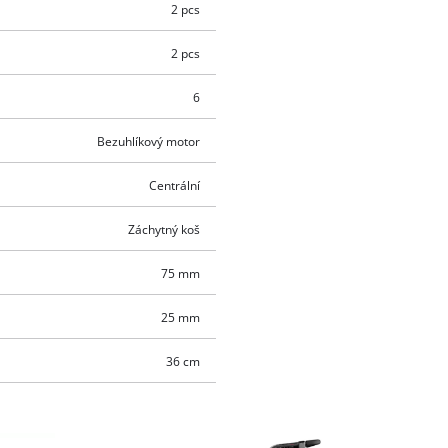
2 pcs
2 pcs
6
Bezuhlíkový motor
Centrální
Záchytný koš
75 mm
25 mm
36 cm