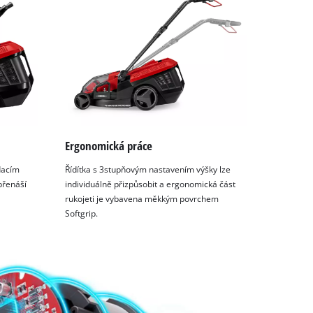
Ergonomická práce
dacím
Řídítka s 3stupňovým nastavením výšky lze
přenáší
individuálně přizpůsobit a ergonomická část
rukojeti je vybavena měkkým povrchem
Softgrip.