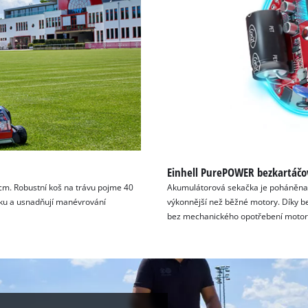
Einhell PurePOWER bezkartáč
m. Robustní koš na trávu pojme 40
Akumulátorová sekačka je poháněna
níku a usnadňují manévrování
výkonnější než běžné motory. Díky be
bez mechanického opotřebení motor