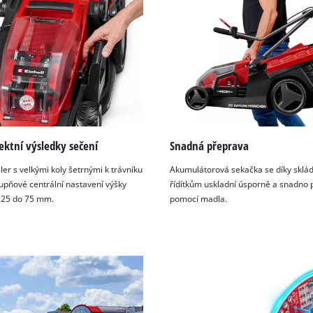
visitor. The website owner needs to setup
the site with their CMP to add this content
to the list of technologies used.
Powered by
Usercentrics Consent
Management Platform
ektní výsledky sečení
Snadná přeprava
er s velkými koly šetrnými k trávníku
Akumulátorová sekačka se díky sklá
tupňové centrální nastavení výšky
řídítkům uskladní úsporně a snadno 
 25 do 75 mm.
pomocí madla.