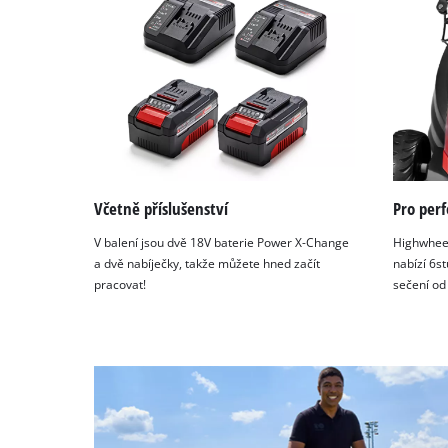
Včetně příslušenství
Pro perf
V balení jsou dvě 18V baterie Power X-Change
Highwheel
a dvě nabíječky, takže můžete hned začít
nabízí 6s
pracovat!
sečení od