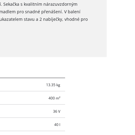
ní. Sekačka s kvalitním nárazuvzdorným
madlem pro snadné přenášení. V balení
ukazatelem stavu a 2 nabíječky, vhodné pro
13.35 kg
400 m²
36 V
40 l