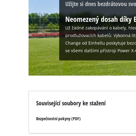
Užijte si dnes bezdrátovou sv
Neomezený dosah díky E
Už žádné zakopávání o kabely, hle
prodlužovacích kabelů: Výkonná li
Change od Einhellu poskytuje bezd
se všemi dalšími přístroji Power X
Související soubory ke stažení
Bezpečnostní pokyny (PDF)