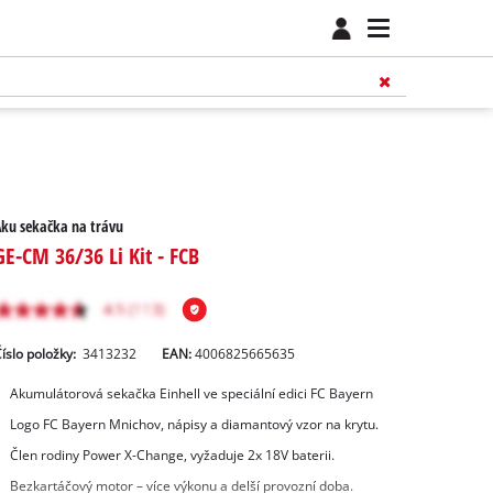
ku sekačka na trávu
GE-CM 36/36 Li Kit - FCB
íslo položky:
3413232
EAN:
4006825665635
Akumulátorová sekačka Einhell ve speciální edici FC Bayern
Logo FC Bayern Mnichov, nápisy a diamantový vzor na krytu.
Člen rodiny Power X-Change, vyžaduje 2x 18V baterii.
Bezkartáčový motor – více výkonu a delší provozní doba.