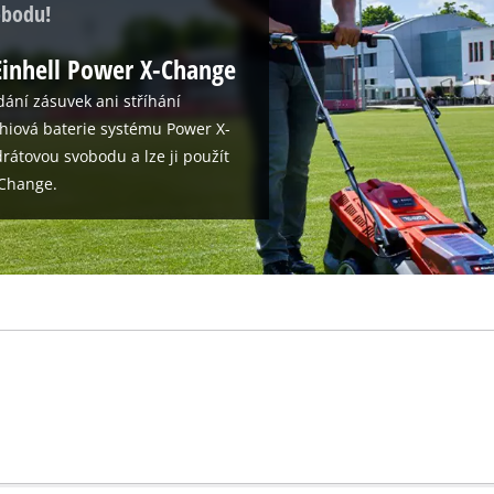
obodu!
inhell Power X-Change
dání zásuvek ani stříhání
thiová baterie systému Power X-
rátovou svobodu a lze ji použít
-Change.