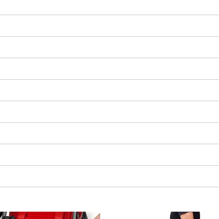
K načtení služby Google Maps
potřebujeme váš souhlas!
This content is not permitted to load due
to trackers that are not disclosed to the