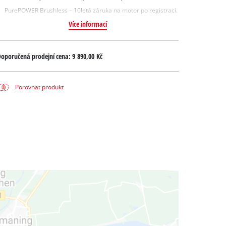
PurePOWER Brushless – 10letá záruka na motor po registraci.
Více informací
oporučená prodejní cena:
9 890,00 Kč
Porovnat produkt