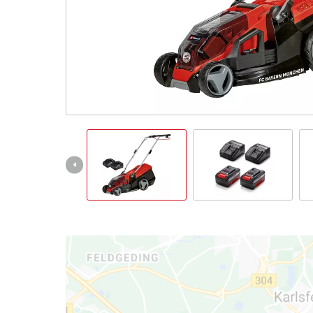
čeština
CS
čeština
English
Deutsch