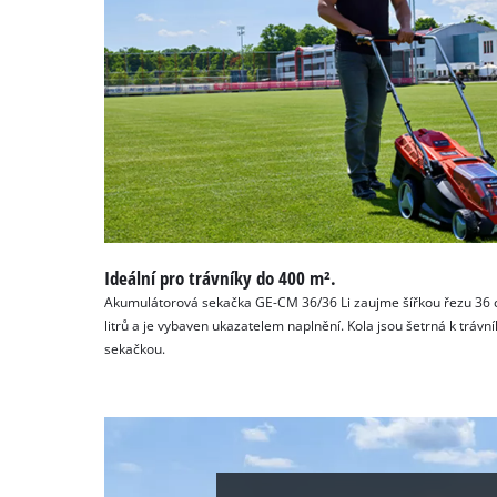
Ideální pro trávníky do 400 m².
Akumulátorová sekačka GE-CM 36/36 Li zaujme šířkou řezu 36 c
litrů a je vybaven ukazatelem naplnění. Kola jsou šetrná k tráv
sekačkou.