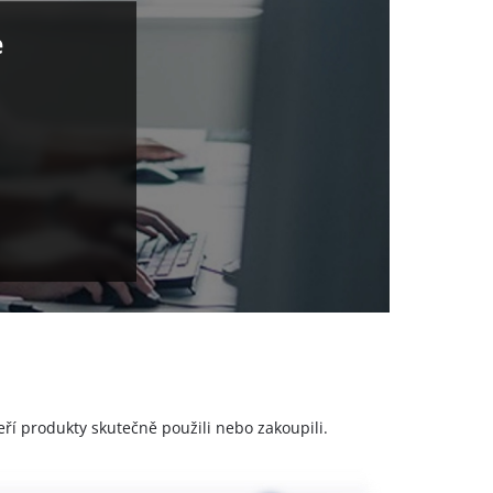
e
a
eří produkty skutečně použili nebo zakoupili.