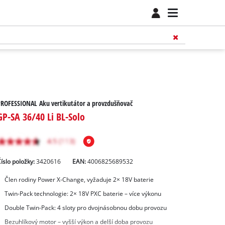
ROFESSIONAL Aku vertikutátor a provzdušňovač
GP-SA 36/40 Li BL-Solo
íslo položky:
3420616
EAN:
4006825689532
Člen rodiny Power X-Change, vyžaduje 2× 18V baterie
Twin-Pack technologie: 2× 18V PXC baterie – více výkonu
Double Twin-Pack: 4 sloty pro dvojnásobnou dobu provozu
Bezuhlíkový motor – vyšší výkon a delší doba provozu