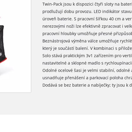
Twin-Pack jsou k dispozici čtyři sloty na bater
prodlužují dobu provozu. LED indikátor stavu 
úroveň baterie. S pracovní šířkou 40 cm a ve
nerezovými noži lze efektivně zpracovat i vel
pracovní hloubky umožňuje přesné přizpůsob
Beznástrojová výměna válce umožňuje rychlé 
který je součástí balení. V kombinaci s přil
Solo stává praktickým 3v1 zařízením pro vert
nastavitelné a sklopné madlo s rychloupínací
Odolné ocelové šasi je velmi stabilní, odolné
usnadňuje přenášení a parkovací poloha chrá
Dodává se bez baterie a nabíječky; ty jsou k 