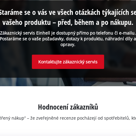
Staráme se o vás ve všech otázkách týkajících s
vašeho produktu – před, během a po nákupu.
Zákaznický servis Einhell je dostupný přímo po telefonu či e-mailu.
Postaráme se o vaše požadavky, dotazy k produktu, náhradní díly 
opravy.
Kontaktujte zákaznický servis
Hodnocení zákazníků
ěřený nákup“ – že zveřejněné recenze pocházejí od spotřebitelů, kt