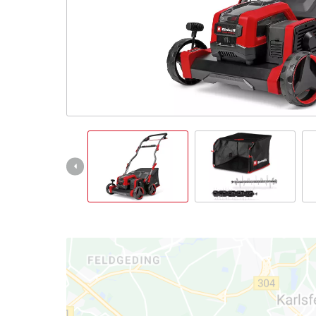
čeština
CS
čeština
English
Deutsch