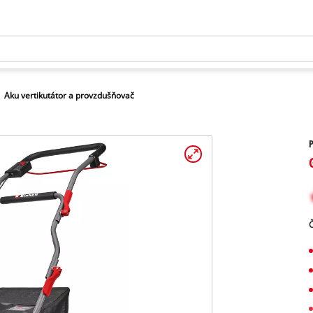
Aku vertikutátor a provzdušňovač
P
Č