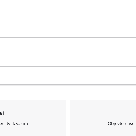
visitor. The website owner needs to setup
the site with their CMP to add this content
to the list of technologies used.
Powered by
Usercentrics Consent
Management Platform
ví
enství k vašim
Objevte naše 