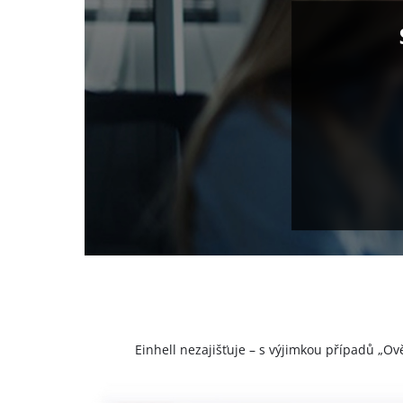
Einhell nezajišťuje – s výjimkou případů „Ov