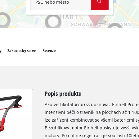
PSČ nebo město
y
Zákaznický servis
Recenze
Popis produktu
Aku vertikutátor/provzdušňovač Einhell Profe
intenzivní péči o trávník na plochách až 1 1
lze zařízení kombinovat se všemi bateriemi s
Bezuhlíkový motor Einhell poskytuje vyšší vý
motory. Po online registraci je součástí 10le