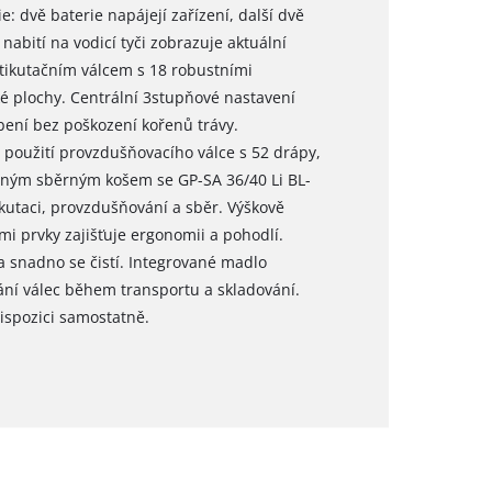
ie: dvě baterie napájejí zařízení, další dvě
nabití na vodicí tyči zobrazuje aktuální
rtikutačním válcem s 18 robustními
ké plochy. Centrální 3stupňové nastavení
ení bez poškození kořenů trávy.
použití provzdušňovacího válce s 52 drápy,
oženým sběrným košem se GP-SA 36/40 Li BL-
ikutaci, provzdušňování a sběr. Výškově
mi prvky zajišťuje ergonomii a pohodlí.
 a snadno se čistí. Integrované madlo
ní válec během transportu a skladování.
dispozici samostatně.