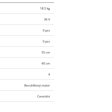
18.5 kg
36 V
0 pcs
0 pcs
55 cm
40 cm
4
Bezuhlíkový motor
Centrální