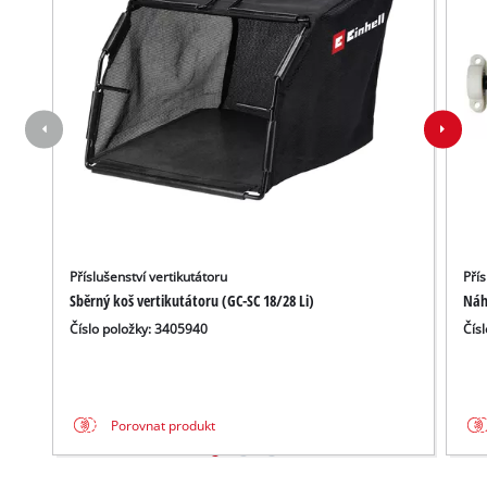
Příslušenství vertikutátoru
Přís
Sběrný koš vertikutátoru (GC-SC 18/28 Li)
Náh
Číslo položky: 3405940
Čís
Porovnat produkt