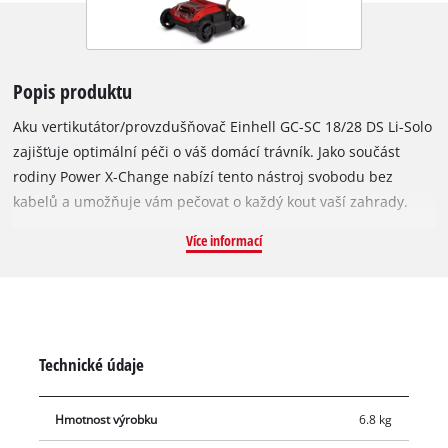
Popis produktu
Aku vertikutátor/provzdušňovač Einhell GC-SC 18/28 DS Li-Solo
zajišťuje optimální péči o váš domácí trávník. Jako součást
rodiny Power X-Change nabízí tento nástroj svobodu bez
kabelů a umožňuje vám pečovat o každý kout vaší zahrady.
Díky technologii Double Slot a dvěma integrovaným slotům pro
Více informací
baterie lze vertikutátor vybavit také dvěma bateriemi pro delší
dobu provozu. Pokud je jedna baterie vybitá, napájení se
automaticky přepne na druhou, plně nabitou baterii. Přístroj
je poháněn bezuhlíkovým motorem Einhell Purepower. Tento
bezuhlíkový motor nabízí vyšší výkon a delší dobu provozu než
Technické údaje
běžné motory s uhlíkovými kartáči. Po registraci online
nabízíme na bezuhlíkový motor PurePOWER záruku 10 let.
Hmotnost výrobku
6.8 kg
Úspora místa při skladování díky sklopné vodicí liště tohoto