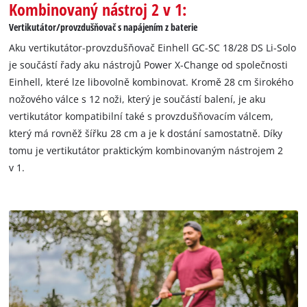
Kombinovaný nástroj 2 v 1:
Vertikutátor/provzdušňovač s napájením z baterie
Aku vertikutátor-provzdušňovač Einhell GC-SC 18/28 DS Li-Solo
je součástí řady aku nástrojů Power X-Change od společnosti
Einhell, které lze libovolně kombinovat. Kromě 28 cm širokého
nožového válce s 12 noži, který je součástí balení, je aku
vertikutátor kompatibilní také s provzdušňovacím válcem,
který má rovněž šířku 28 cm a je k dostání samostatně. Díky
tomu je vertikutátor praktickým kombinovaným nástrojem 2
v 1.