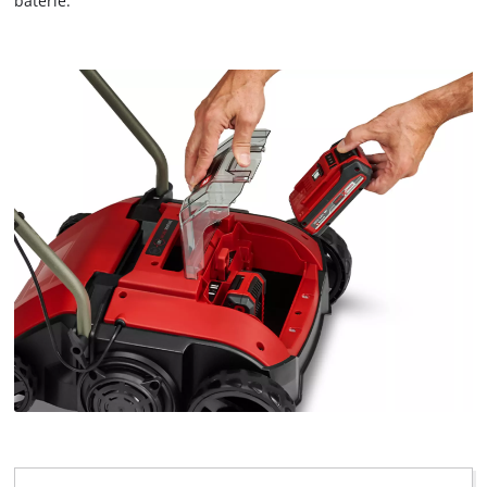
baterie.
potřebujeme váš souhlas!
This content is not permitted to load due
to trackers that are not disclosed to the
visitor. The website owner needs to setup
the site with their CMP to add this content
to the list of technologies used.
Powered by
Usercentrics Consent
Management Platform