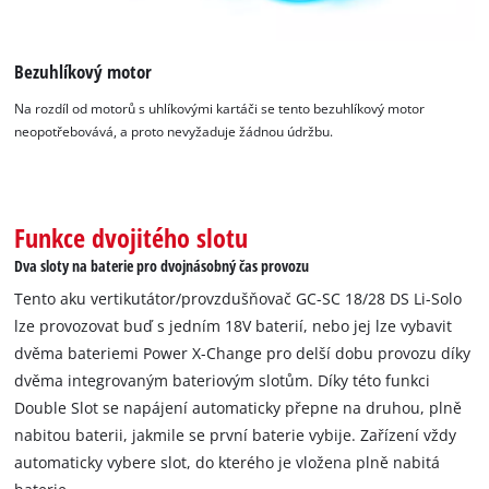
Bezuhlíkový motor
Na rozdíl od motorů s uhlíkovými kartáči se tento bezuhlíkový motor
neopotřebovává, a proto nevyžaduje žádnou údržbu.
Funkce dvojitého slotu
Dva sloty na baterie pro dvojnásobný čas provozu
Tento aku vertikutátor/provzdušňovač GC-SC 18/28 DS Li-Solo
lze provozovat buď s jedním 18V baterií, nebo jej lze vybavit
dvěma bateriemi Power X-Change pro delší dobu provozu díky
dvěma integrovaným bateriovým slotům. Díky této funkci
Double Slot se napájení automaticky přepne na druhou, plně
nabitou baterii, jakmile se první baterie vybije. Zařízení vždy
automaticky vybere slot, do kterého je vložena plně nabitá
K načtení služby Google Maps