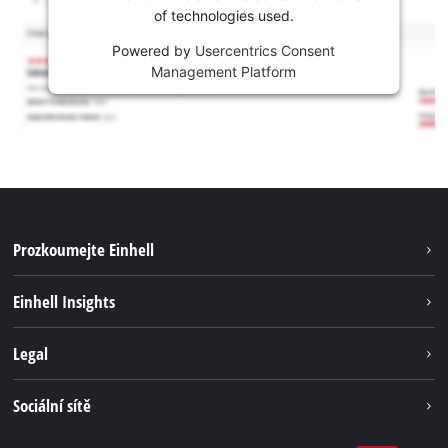
of technologies used.
Powered by
Usercentrics Consent
Management Platform
Prozkoumejte Einhell
Udržitelnost
Einhell Insights
Servis
Kariéra
Legal
Systém akumulátorů
Einhell celosvětově
Tiráž
Sociální sítě
Ochrana osobních údajů
Facebook