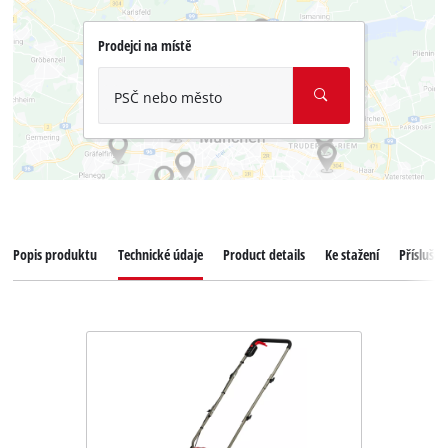
Prodejci na místě
PSČ nebo město
Popis produktu
Technické údaje
Product details
Ke stažení
Příslušen