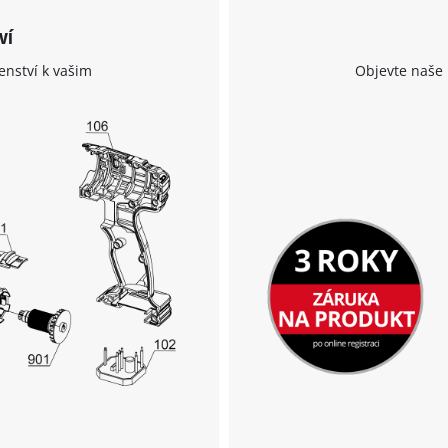
ví
K načtení služby Google Maps
potřebujeme váš souhlas!
enství k vašim
Objevte naše 
This content is not permitted to load due
to trackers that are not disclosed to the
visitor. The website owner needs to setup
the site with their CMP to add this content
to the list of technologies used.
Powered by
Usercentrics Consent
Management Platform