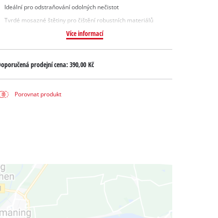
Ideální pro odstraňování odolných nečistot
Tvrdé mosazné štětiny pro čištění robustních materiálů
Více informací
oporučená prodejní cena:
390,00 Kč
Porovnat produkt