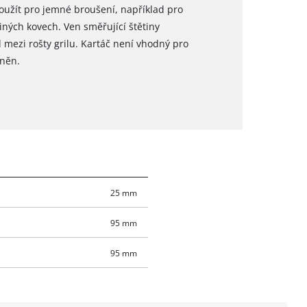
použít pro jemné broušení, například pro
ných kovech. Ven směřující štětiny
 mezi rošty grilu. Kartáč není vhodný pro
aněn.
25 mm
95 mm
95 mm