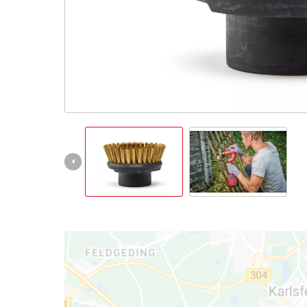
čeština
CS
čeština
English
Deutsch