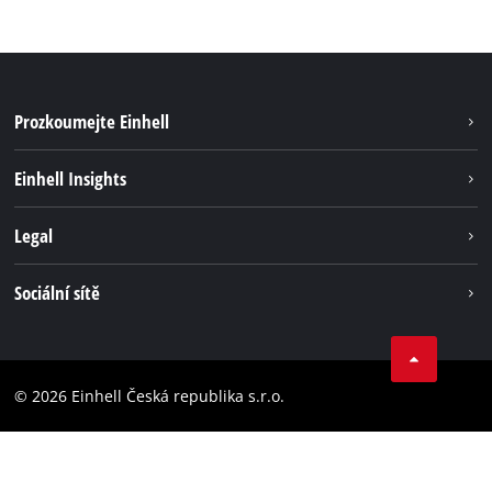
Prozkoumejte Einhell
Udržitelnost
Einhell Insights
Servis
Kariéra
Legal
Systém akumulátorů
Einhell celosvětově
Tiráž
Sociální sítě
Ochrana osobních údajů
Facebook
Dodržování předpisů
YouТube
Prohlášení o přístupnosti
© 2026 Einhell Česká republika s.r.o.
Instagram