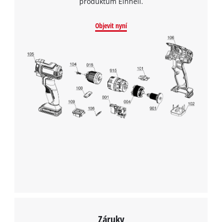
produktům Einhell.
Objevit nyní
K načtení služby Google Maps
potřebujeme váš souhlas!
This content is not permitted to load due
to trackers that are not disclosed to the
visitor. The website owner needs to setup
Záruky