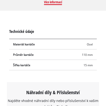
Více informací
usazeniny, lišejníky a mech mezi dlaždicemi a dlažebními
kameny jsou spolehlivě a důkladně odstraněny. Díky tomu
zbavíte příjezdovou cestu nebo terasu plevele během chvilky.
Technické údaje
Materiál kartáče
Ocel
Průměr kartáče
110 mm
Šířka kartáče
15 mm
Náhradní díly & Příslušenství
Najděte vhodné náhradní díly nebo příslušenství k vašim