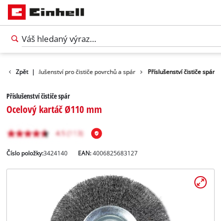
čištění
Zpět
Příslušenství pro čističe povrchů a spár
|
Příslušenství čističe spár
Příslušenství čističe spár
Ocelový kartáč Ø110 mm
Číslo položky:
3424140
EAN:
4006825683127