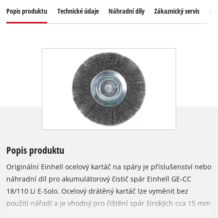
Popis produktu
Technické údaje
Náhradní díly
Zákaznický servis
Re
Popis produktu
Originální Einhell ocelový kartáč na spáry je příslušenství nebo
náhradní díl pro akumulátorový čistič spár Einhell GE-CC
18/110 Li E-Solo. Ocelový drátěný kartáč lze vyměnit bez
použití nářadí a je vhodný pro čištění spár širokých cca 15 mm
a více. Kartáč má průměr 110 mm. Plevele, odolné nečistoty,