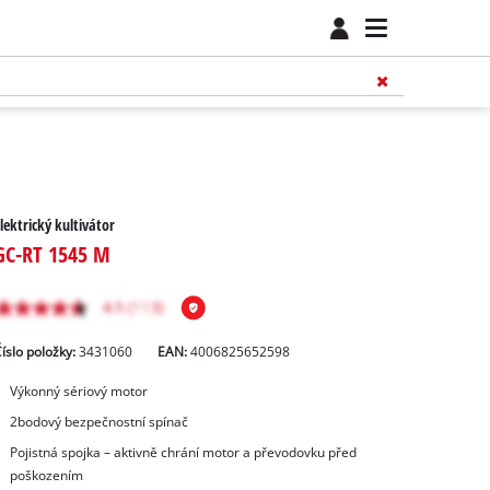
lektrický kultivátor
GC-RT 1545 M
íslo položky:
3431060
EAN:
4006825652598
Výkonný sériový motor
2bodový bezpečnostní spínač
Pojistná spojka – aktivně chrání motor a převodovku před
poškozením