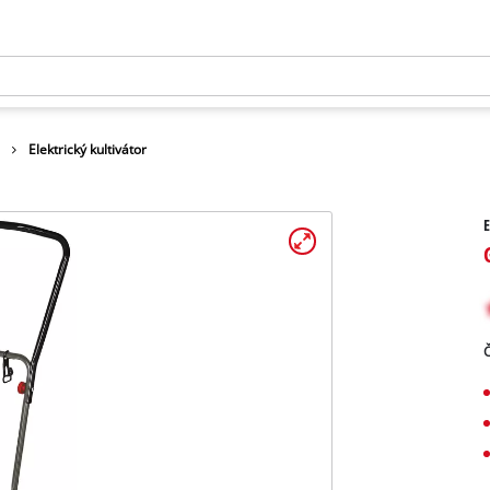
y
Elektrický kultivátor
E
Č