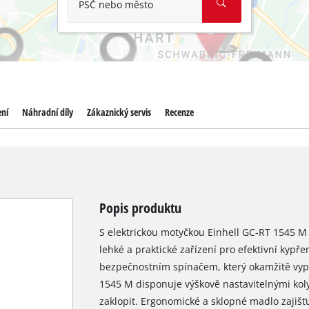
PSČ nebo město
ení
Náhradní díly
Zákaznický servis
Recenze
Popis produktu
S elektrickou motyčkou Einhell GC-RT 1545 M 
lehké a praktické zařízení pro efektivní kypř
bezpečnostním spínačem, který okamžitě vypn
1545 M disponuje výškově nastavitelnými koly, 
zaklopit. Ergonomické a sklopné madlo zajišť