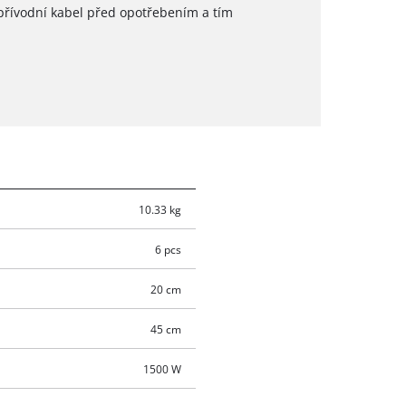
přívodní kabel před opotřebením a tím
10.33 kg
6 pcs
20 cm
45 cm
1500 W