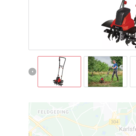
čeština
CS
čeština
English
Deutsch