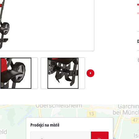
D
Prodejci na místě