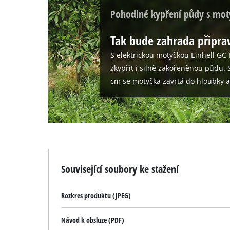
Pohodlné kypření půdy s mo
Tak bude zahrada připra
S elektrickou motyčkou Einhell GC
zkypřit i silně zakořeněnou půdu.
cm se motyčka zavrtá do hloubky a
Související soubory ke stažení
Rozkres produktu (JPEG)
Návod k obsluze (PDF)