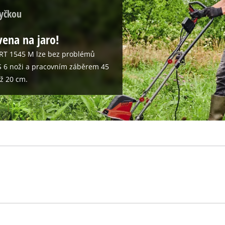
visitor. The website owner needs to setup
tyčkou
the site with their CMP to add this content
to the list of technologies used.
vena na jaro!
Powered by
Usercentrics Consent
Management Platform
-RT 1545 M lze bez problémů
 S 6 noži a pracovním záběrem 45
ž 20 cm.