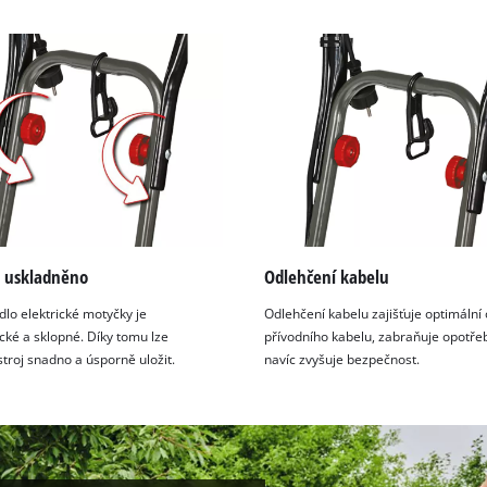
 uskladněno
Odlehčení kabelu
dlo elektrické motyčky je
Odlehčení kabelu zajišťuje optimální
ké a sklopné. Díky tomu lze
přívodního kabelu, zabraňuje opotře
troj snadno a úsporně uložit.
navíc zvyšuje bezpečnost.
K načtení služby Google Maps
potřebujeme váš souhlas!
This content is not permitted to load due
to trackers that are not disclosed to the