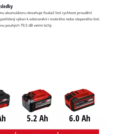
ýsledky
u akumulátoru dosahuje foukač listí rychlosti proudění
potřebný výkon k odstranění i mokrého nebo slepeného listí.
onu pouhých 79,5 dB velmi tichý.