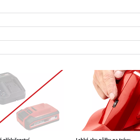
K načtení služby Google Maps
potřebujeme váš souhlas!
This content is not permitted to load due
to trackers that are not disclosed to the
 příslušenství
Lehké aku nůžky na trávu