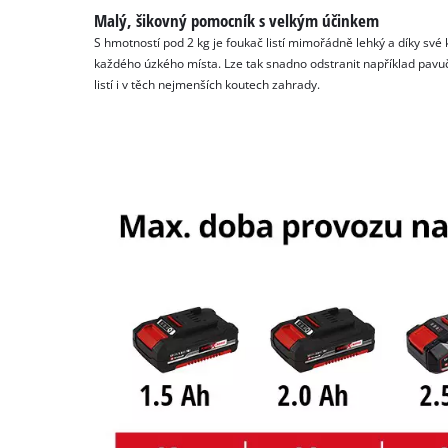
Malý, šikovný pomocník s velkým účinkem
S hmotností pod 2 kg je foukač listí mimořádně lehký a díky sv
každého úzkého místa. Lze tak snadno odstranit například pavu
listí i v těch nejmenších koutech zahrady.