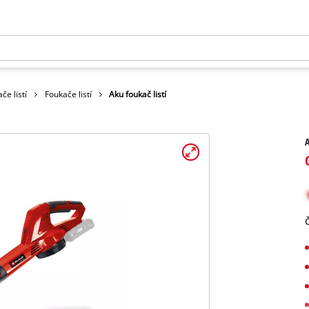
če listí
Foukače listí
Aku foukač listí
A
Č