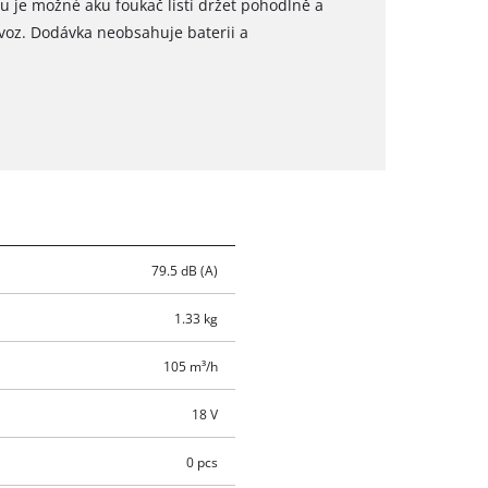
 je možné aku foukač listí držet pohodlně a
voz. Dodávka neobsahuje baterii a
79.5 dB (A)
1.33 kg
105 m³/h
18 V
0 pcs