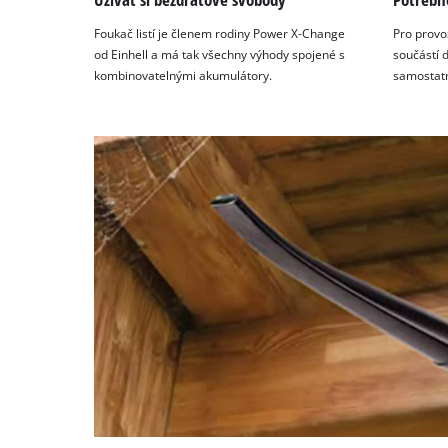
Foukač listí je členem rodiny Power X-Change
Pro provo
od Einhell a má tak všechny výhody spojené s
součástí d
kombinovatelnými akumulátory.
samostatn