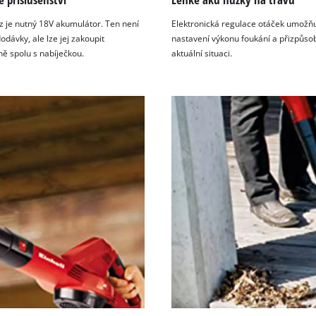
visitor. The website owner needs to setup
the site with their CMP to add this content
z je nutný 18V akumulátor. Ten není
Elektronická regulace otáček umožň
to the list of technologies used.
odávky, ale lze jej zakoupit
nastavení výkonu foukání a přizpůso
ě spolu s nabíječkou.
aktuální situaci.
Powered by
Usercentrics Consent
Management Platform