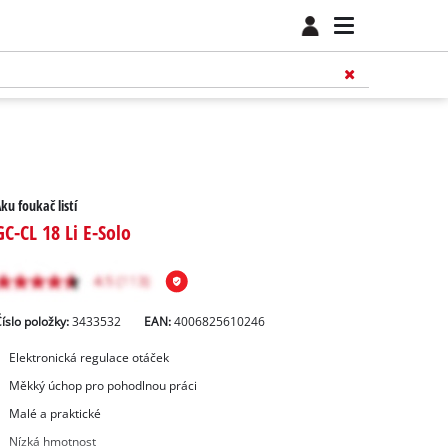
ku foukač listí
GC-CL 18 Li E-Solo
íslo položky:
3433532
EAN:
4006825610246
Elektronická regulace otáček
Měkký úchop pro pohodlnou práci
Malé a praktické
Nízká hmotnost