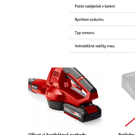
Počet nabíječek v balení
Rychlost vzduchu
Typ motoru
Volnoběžné otáčky max.
Užívat si bezdrátové svobody
Potřebné