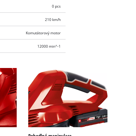
0 pcs
210 km/h
Komutátorový motor
12000 min^-1
Pohodlná manipulace