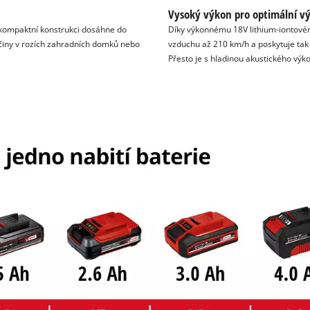
Vysoký výkon pro optimální v
é kompaktní konstrukci dosáhne do
Díky výkonnému 18V lithium-iontovém
činy v rozích zahradních domků nebo
vzduchu až 210 km/h a poskytuje tak 
Přesto je s hladinou akustického výk