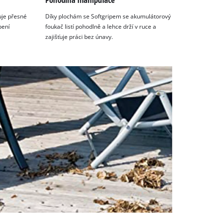
uje přesné
Díky plochám se Softgripem se akumulátorový
bení
foukač listí pohodlně a lehce drží v ruce a
zajišťuje práci bez únavy.