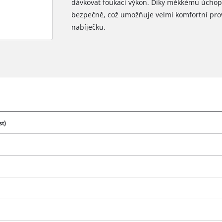
dávkovat foukací výkon. Díky měkkému úchopu
bezpečně, což umožňuje velmi komfortní pro
nabíječku.
st)