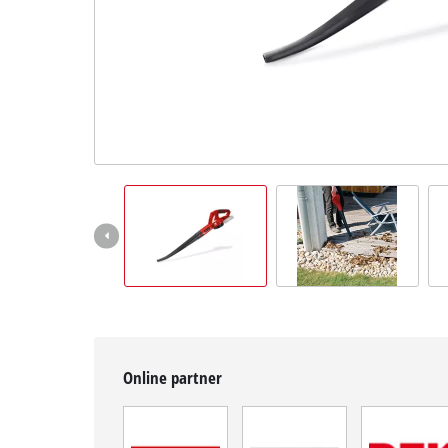
čeština
CS
čeština
English
Deutsch
Online partner