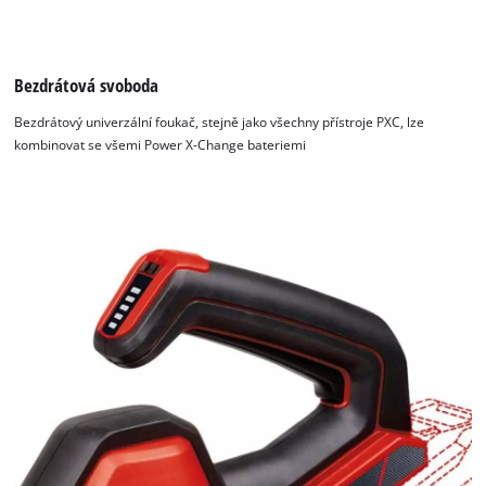
K načtení služby Google Maps
Bezdrátová svoboda
potřebujeme váš souhlas!
Bezdrátový univerzální foukač, stejně jako všechny přístroje PXC, lze
This content is not permitted to load due
kombinovat se všemi Power X-Change bateriemi
to trackers that are not disclosed to the
visitor. The website owner needs to setup
the site with their CMP to add this content
to the list of technologies used.
Powered by
Usercentrics Consent
Management Platform