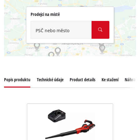
Prodejci na místě
PSČ nebo město
Popis produktu
Technické údaje
Product details
Ke stažení
Náhradní