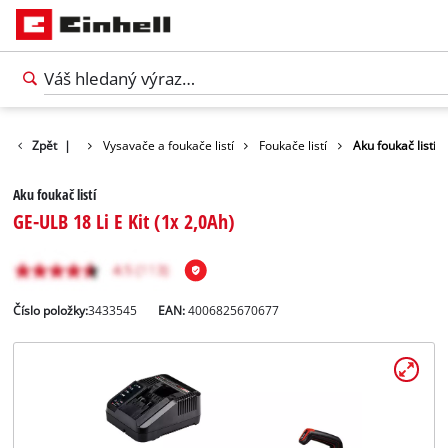
y
Zahrada
Zpět
|
Vysavače a foukače listí
Foukače listí
Aku foukač listí
Aku foukač listí
GE-ULB 18 Li E Kit (1x 2,0Ah)
Číslo položky:
3433545
EAN:
4006825670677