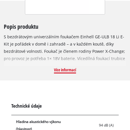
Popis produktu
S bezdrátovým univerzálním foukačem Einhell GE-ULB 18 Li E-
Kit je pořádek v domě i zahradě – a v každém koutě, díky
bezdrátové volnosti. Foukač je členem rodiny Power X-Change;
pro provoz je potřeba 1× 18V baterie. Vícedílná foukací trubice
se hodí pro různé použití v domě i zahradě, například jako
Více informací
foukač listí s dlouhou trubicí, dílenský foukač se střední trubicí
nebo pomocník na zapalování grilu s krátkou přesnou trubicí.
Elektronická regulace otáček zajišťuje požadované nastavení.
LED displej okamžitě ukazuje nastavenou rychlost. Softgrip
zaručuje dobrý úchop a bezúnavnou práci. Integrovaný držák
Technické údaje
na zeď umožňuje snadné uložení. Součástí dodávky jsou
baterie 2,0 Ah a nabíječka
Hladina akustického výkonu
94 dB (A)
(hlasitost)