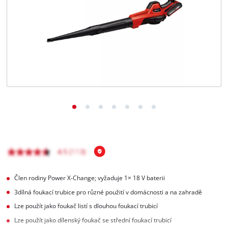
čeština
CS
čeština
English
Deutsch
Člen rodiny Power X-Change; vyžaduje 1× 18 V baterii
3dílná foukací trubice pro různé použití v domácnosti a na zahradě
Lze použít jako foukač listí s dlouhou foukací trubicí
Lze použít jako dílenský foukač se střední foukací trubicí