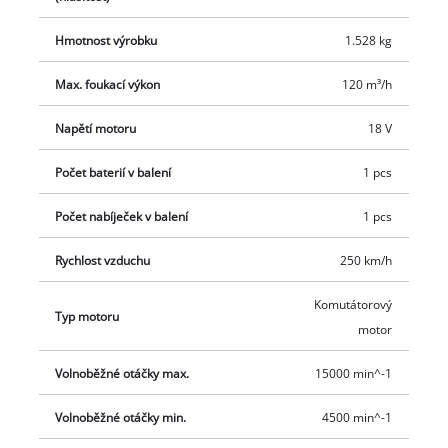
Hmotnost výrobku
1.528 kg
Max. foukací výkon
120 m³/h
Napětí motoru
18 V
Počet baterií v balení
1 pcs
Počet nabíječek v balení
1 pcs
Rychlost vzduchu
250 km/h
Komutátorový
Typ motoru
motor
Volnoběžné otáčky max.
15000 min^-1
Volnoběžné otáčky min.
4500 min^-1