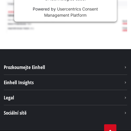
Powered by
Usercentrics Consent
Management Platform
Prozkoumejte Einhell
Udržitelnost
Einhell Insights
Servis
Kariéra
Legal
Systém akumulátorů
Einhell celosvětově
Tiráž
Sociální sítě
Ochrana osobních údajů
Facebook
Dodržování předpisů