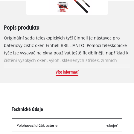
Popis produktu
Originální sada teleskopických tyčí Einhell je nástavec pro
bateriový čistič oken Einhell BRILLIANTO. Pomocí teleskopické
tyče lze vysavač na okna používat ještě flexibilněji, například k
čištění vysokých oken, výloh, skleněných stříšek, zimních
zahrad nebo těžko přístupných, vysokých oken na schodišti.
Více informací
Sada se skládá z utěrky z mikrovlákna a dvou teleskopických
tyčí - jedné jako nástavce pro bateriový vysavač na okna a
jedné tyče s nástavcem pro stírací podložku. Obě teleskopické
tyče lze plynule nastavit až do výšky cca 120 cm. Nástavec pro
čistič oken lze snadno připojit k přístroji zasunutím přímo do
Technické údaje
jeho bateriového držáku. Potřebná baterie Power X-Change se
pak vloží na spodní konec teleskopické tyče, čímž se
Polohovací držák baterie
rukojeť
optimalizuje rozložení hmotnosti. K dispozici je také vypínač