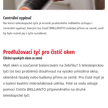
Centrální vypínač
Na konci teleskopické tyče je kromě praktického měkkého úchopu i
centrální vypínač, kterým lze čistič BRILLIANTO ovládat přímo ze země, aniž
by bylo nutné jej z tyče sundávat.
Prodlužovací tyč pro čistič oken
Čištění vysokých oken ze země
Mytí oken a současné balancování na žebříku? S teleskopickou
tyčí lze bez problémů dosáhnout na vysoko umístěná okna,
skleněné fasády nebo balkony přímo ze země. Pro čisté mytí je
v balení kvalitní mikrovláknová utěrka. Poté se voda odsaje
pomocí čističe BRILLIANTO připevněného na druhé
teleskopické tyči.