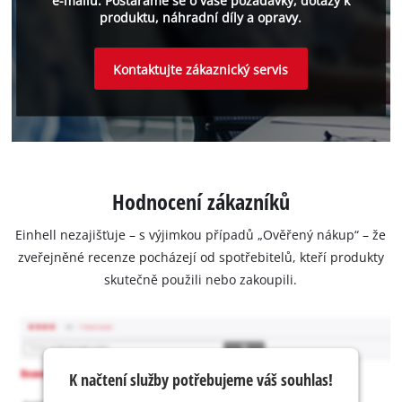
e-mailu. Postaráme se o vaše požadavky, dotazy k
produktu, náhradní díly a opravy.
Kontaktujte zákaznický servis
Hodnocení zákazníků
Einhell nezajišťuje – s výjimkou případů „Ověřený nákup“ – že
zveřejněné recenze pocházejí od spotřebitelů, kteří produkty
skutečně použili nebo zakoupili.
K načtení služby potřebujeme váš souhlas!