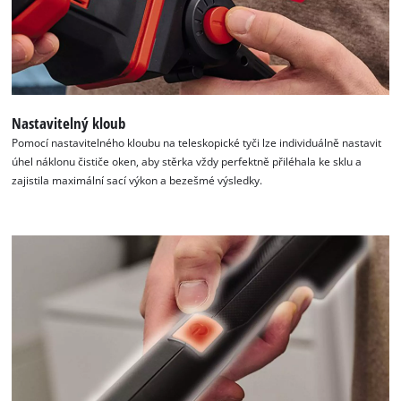
Nastavitelný kloub
Pomocí nastavitelného kloubu na teleskopické tyči lze individuálně nastavit
úhel náklonu čističe oken, aby stěrka vždy perfektně přiléhala ke sklu a
zajistila maximální sací výkon a bezešmé výsledky.
K načtení služby Google Maps
potřebujeme váš souhlas!
This content is not permitted to load due
to trackers that are not disclosed to the
visitor. The website owner needs to setup
the site with their CMP to add this content
to the list of technologies used.
Powered by
Usercentrics Consent
Management Platform