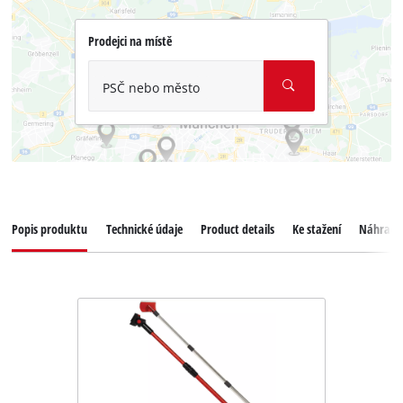
Prodejci na místě
PSČ nebo město
Popis produktu
Technické údaje
Product details
Ke stažení
Náhradní