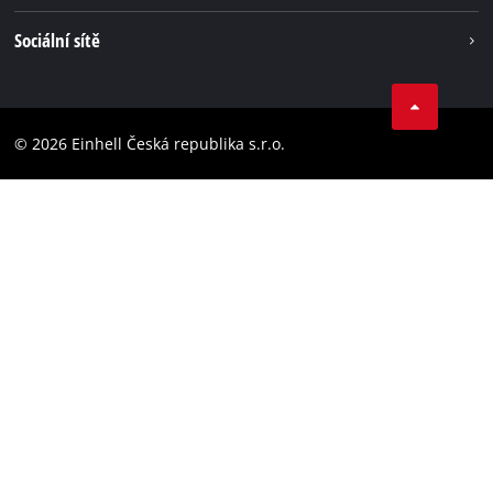
Einhell celosvětově
Tiráž
Sociální sítě
Ochrana osobních údajů
Facebook
Dodržování předpisů
YouТube
Prohlášení o přístupnosti
© 2026 Einhell Česká republika s.r.o.
Instagram