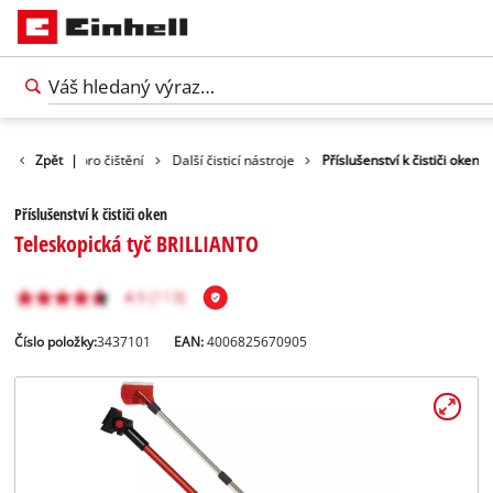
Příslušenství pro čištění
Zpět
|
Další čisticí nástroje
Příslušenství k čističi oken
Příslušenství k čističi oken
Teleskopická tyč BRILLIANTO
Číslo položky:
3437101
EAN:
4006825670905