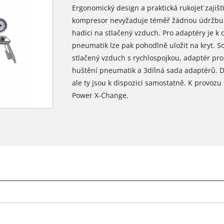
Ergonomický design a praktická rukojeť zajiš
kompresor nevyžaduje téměř žádnou údržbu. V
hadici na stlačený vzduch. Pro adaptéry je k 
pneumatik lze pak pohodlně uložit na kryt. S
stlačený vzduch s rychlospojkou, adaptér pro 
huštění pneumatik a 3dílná sada adaptérů. D
ale ty jsou k dispozici samostatně. K provoz
Power X-Change.