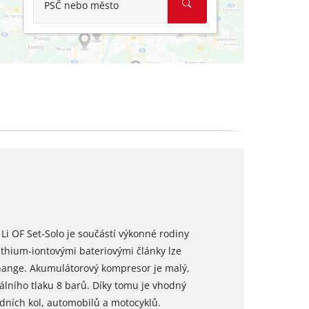
PSČ nebo město
i OF Set-Solo je součástí výkonné rodiny
ithium-iontovými bateriovými články lze
hange. Akumulátorový kompresor je malý,
lního tlaku 8 barů. Díky tomu je vhodný
dních kol, automobilů a motocyklů.