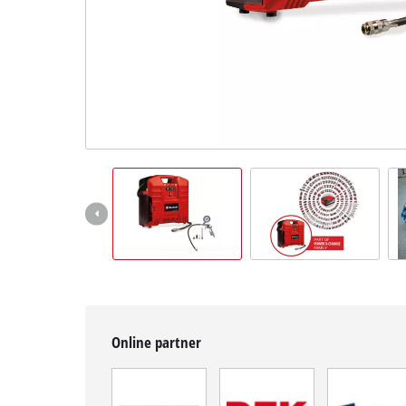
čeština
CS
čeština
English
Deutsch
Online partner