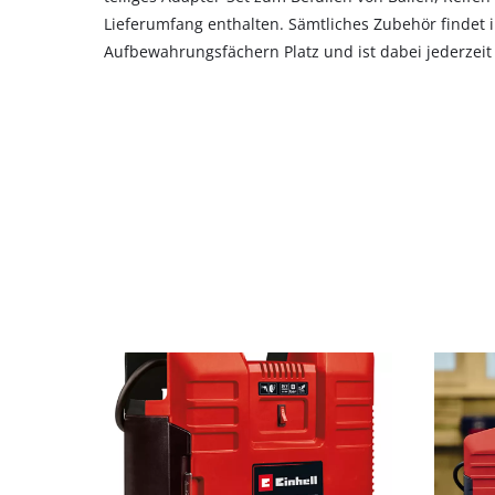
the
Lieferumfang enthalten. Sämtliches Zubehör findet i
list
Aufbewahrungsfächern Platz und ist dabei jederzeit g
of
technologies
used.
Powered
by
Usercentrics
Consent
Management
Platform