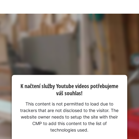
visitor. The website owner needs to setup
the site with their CMP to add this content
to the list of technologies used.
Powered by
Usercentrics Consent
Management Platform
K načtení služby Youtube videos potřebujeme
váš souhlas!
This content is not permitted to load due to
trackers that are not disclosed to the visitor. The
website owner needs to setup the site with their
CMP to add this content to the list of
technologies used.