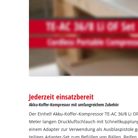
are
not
disclosed
to
the
visitor.
The
website
owner
needs
to
setup
the
site
with
Jederzeit einsatzbereit
their
Akku-Koffer-Kompressor mit umfangreichem Zubehör
CMP
to
Der Einhell Akku-Koffer-Kompressor TE-AC 36/8 Li OF
add
Meter langen Druckluftschlauch mit Schnellkupplun
this
einem Adapter zur Verwendung als Ausblaspistole gel
content
teiliges Adapter-Set zum Befüllen von Bällen, Reife
to