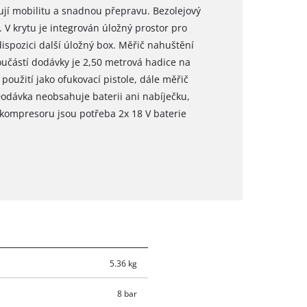
ťují mobilitu a snadnou přepravu. Bezolejový
 krytu je integrován úložný prostor pro
dispozici další úložný box. Měřič nahuštění
oučástí dodávky je 2,50 metrová hadice na
použití jako ofukovací pistole, dále měřič
odávka neobsahuje baterii ani nabíječku,
u kompresoru jsou potřeba 2x 18 V baterie
5.36 kg
8 bar