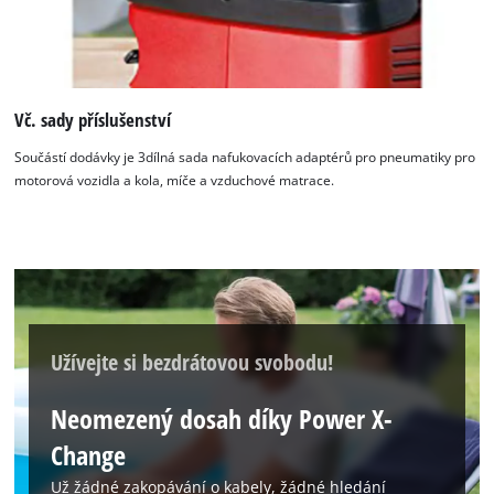
Vč. sady příslušenství
Součástí dodávky je 3dílná sada nafukovacích adaptérů pro pneumatiky pro
K načtení služby Google Maps
motorová vozidla a kola, míče a vzduchové matrace.
potřebujeme váš souhlas!
This content is not permitted to load due
to trackers that are not disclosed to the
visitor. The website owner needs to setup
the site with their CMP to add this content
to the list of technologies used.
Užívejte si bezdrátovou svobodu!
Powered by
Usercentrics Consent
Management Platform
Neomezený dosah díky Power X-
Change
Už žádné zakopávání o kabely, žádné hledání