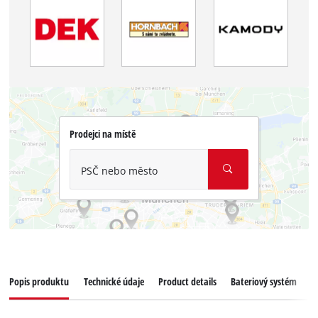
Prodejci na místě
PSČ nebo město
Popis produktu
Technické údaje
Product details
Bateriový systém
K