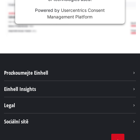
Powered by
Usercentrics Consent
Management Platform
Prozkoumejte Einhell
Udržitelnost
Einhell Insights
Servis
Kariéra
Legal
Systém akumulátorů
Einhell celosvětově
Tiráž
Sociální sítě
Ochrana osobních údajů
Facebook
Dodržování předpisů