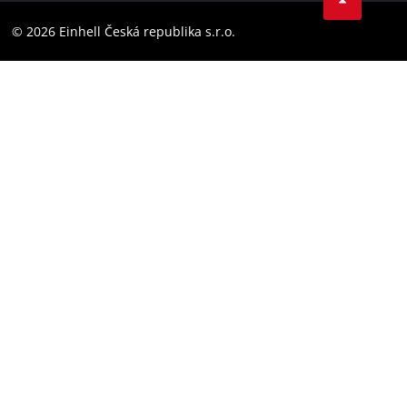
YouТube
Prohlášení o přístupnosti
© 2026 Einhell Česká republika s.r.o.
Instagram