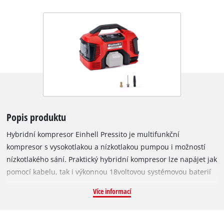
Popis produktu
Hybridní kompresor Einhell Pressito je multifunkční
kompresor s vysokotlakou a nízkotlakou pumpou i možností
nízkotlakého sání. Praktický hybridní kompresor lze napájet jak
pomocí kabelu, tak i výkonnou 18voltovou systémovou baterií
řady Power X-Change (6 funkcí v 1). Kompresor Pressito s
Více informací
vysokotlakou pumpou pro huštění pneumatik motorových
vozidel a duší jízdních kol je nejen dokonalým doplněním
vybavení v garáži, ale je také ideální na cesty. Také při sportu