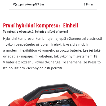
Výstupní výkon při 7 bar
8 l/min
může být snadno uložen a díky bateriovému provozu a
praktickému držadlu je vhodný i do auta jako mobilní
společník. Výhoda bateriového provozu je zřejmá: S novou
výkonnou a odolnou generací baterií Einhell lze multifunkční
První hybridní kompresor Einhell
kompresor pohodlně provozovat i na cestách. Baterie s vysoce
To nejlepší z obou světů: baterie a síťové připojení!
kvalitními lithium-iontovými články lze navíc použít u všech
Hybridní kompresor kombinuje nejlepší výkonnostní vlastnosti
členů rodiny Power X-Change, a to jak v oblasti zahrady, tak i v
– výkon bezpečného připojení k elektrické síti s mobilní
oblasti nářadí. Baterie a nabíječky rodiny Power-X-Change se
a moderní flexibilitou výkonného provozu baterie. Lze jej také
prodávají samostatně.
ovládat jak napájecím kabelem, tak výkonným systémem 18
V baterie z rozsahu Power X-Change. To znamená, že Pressito
lze použít pro všechny oblasti použití.