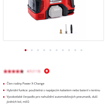
čeština
CS
čeština
English
Deutsch
Člen rodiny Power X-Change
Hybridní funkce: použitelná s napájecím kabelem nebo baterií v terénu
Vysokotlaké čerpadlo pro nahuštění automobilových pneumatik, duší
jízdních kol, míčů