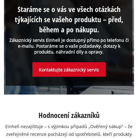
Staráme se o vás ve všech otázkách
týkajících se vašeho produktu – před,
během a po nákupu.
Zákaznický servis Einhell je dostupný přímo po telefonu či
e-mailu. Postaráme se o vaše požadavky, dotazy k
produktu, náhradní díly a opravy.
Kontaktujte zákaznický servis
Hodnocení zákazníků
Einhell nezajišťuje – s výjimkou případů „Ověřený nákup“ – že
zveřejněné recenze pocházejí od spotřebitelů, kteří produkty