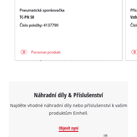
Pneumatická sponkovačka
Pří
TC-PN 50
Vzd
Číslo položky: 4137790
Čís
Porovnat produkt
Náhradní díly & Příslušenství
Najděte vhodné náhradní díly nebo příslušenství k vašim
produktům Einhell.
Objevit nyní