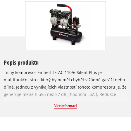
Popis produktu
Tichý kompresor Einhell TE-AC 110/6 Silent Plus je
multifunkční stroj, který by neměl chybět v žádné garáži nebo
dílně. Jednou z vynikajících vlastností tohoto kompresoru je, že
generuje méně hluku než 57 dB ( hodnota LpA ). Redukce
hluku, ale není vykoupena výkonem kompresoru, což dokazuje
Více informací
motor o výkonu 750 W. Tento kompresor je mnohem tišší než
standardní kompresory se srovnatelným výkonem. Motor je
bezolejový a díky výpustné zátce je velmi snadný na údržbu. 6
litrová nádrž poskytuje dostatek vzduchu na běžné používání