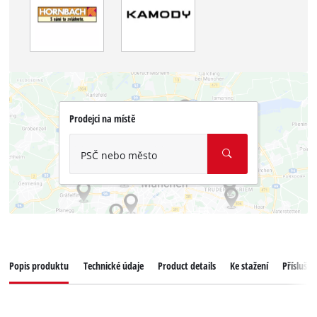
Prodejci na místě
PSČ nebo město
Popis produktu
Technické údaje
Product details
Ke stažení
Příslušen