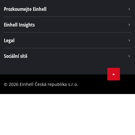
Prozkoumejte Einhell
Udržitelnost
Einhell Insights
Servis
Kariéra
Legal
Systém akumulátorů
Einhell celosvětově
Tiráž
Sociální sítě
Ochrana osobních údajů
Facebook
Dodržování předpisů
YouТube
Prohlášení o přístupnosti
© 2026 Einhell Česká republika s.r.o.
Instagram