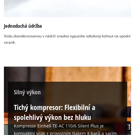
Jednoduchá údržba
Vodu zkondenzovanou v nádrži snadno vypustíte odtokový kohout na spodní
straně.
Silný výkon
Tichý kompresor: Flexibilní a
spolehlivý výkon bez hluku
Kompresor Einhell TE-AC 110/6 Silent Plus je
kompaktní silák s provozním tlakem 8 barů a sacím