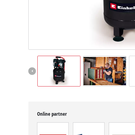
čeština
CS
čeština
English
Deutsch
Online partner