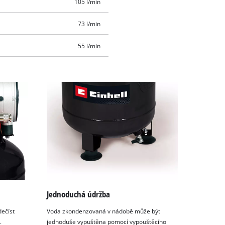
105 l/min
73 l/min
55 l/min
Jednoduchá údržba
ečíst
Voda zkondenzovaná v nádobě může být
.
jednoduše vypuštěna pomocí vypouštěcího