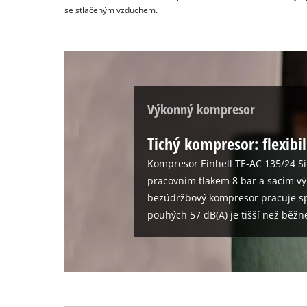
se stlačeným vzduchem.
Výkonný kompresor
Tichý kompresor: flexibil
Kompresor Einhell TE-AC 135/24 Sil
pracovním tlakem 8 bar a sacím vý
bezúdržbový kompresor pracuje sp
pouhých 57 dB(A) je tišší než běž