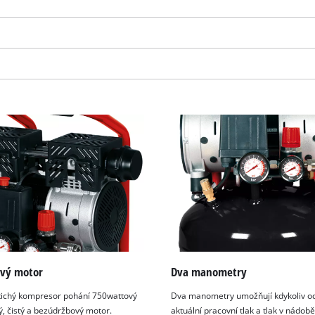
visitor. The website owner needs to setup
the site with their CMP to add this content
to the list of technologies used.
Powered by
Usercentrics Consent
Management Platform
ový motor
Dva manometry
tichý kompresor pohání 750wattový
Dva manometry umožňují kdykoliv od
ý, čistý a bezúdržbový motor.
aktuální pracovní tlak a tlak v nádobě