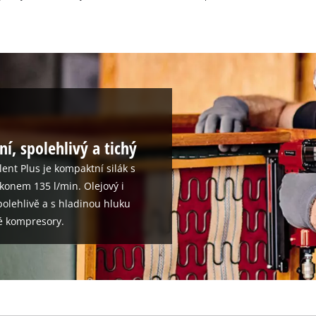
ní, spolehlivý a tichý
ent Plus je kompaktní silák s
konem 135 l/min. Olejový i
olehlivě a s hladinou hluku
né kompresory.