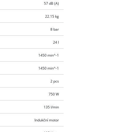
57 dB (A)
22.15 kg
8 bar
24 l
1450 min^-1
1450 min^-1
2 pcs
750 W
135 l/min
Indukční motor