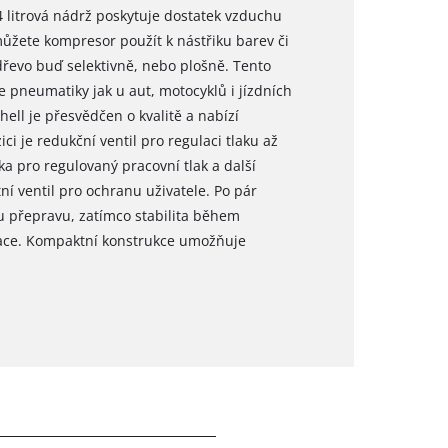
 litrová nádrž poskytuje dostatek vzduchu
žete kompresor použít k nástřiku barev či
dřevo buď selektivně, nebo plošně. Tento
neumatiky jak u aut, motocyklů i jízdních
hell je přesvědčen o kvalitě a nabízí
ci je redukční ventil pro regulaci tlaku až
a pro regulovaný pracovní tlak a další
í ventil pro ochranu uživatele. Po pár
 přepravu, zatímco stabilita během
brace. Kompaktní konstrukce umožňuje