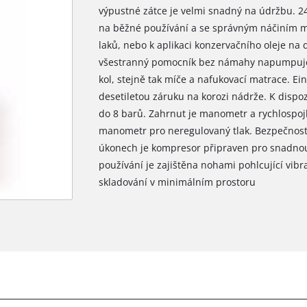
výpustné zátce je velmi snadný na údržbu. 24
na běžné používání a se správným náčiním mů
laků, nebo k aplikaci konzervačního oleje na 
všestranný pomocník bez námahy napumpuje p
kol, stejně tak míče a nafukovací matrace. Ein
desetiletou záruku na korozi nádrže. K dispozi
do 8 barů. Zahrnut je manometr a rychlospojk
manometr pro neregulovaný tlak. Bezpečnostn
úkonech je kompresor připraven pro snadnou
používání je zajištěna nohami pohlcující vi
skladování v minimálním prostoru