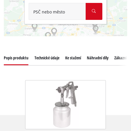
PSČ nebo město
Popis produktu
Technické údaje
Ke stažení
Náhradní díly
Zákaznický