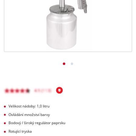
čeština
CS
čeština
English
Deutsch
Velikost nádoby: 1,0 litru
Ovládání množství barvy
Bodový / široký regulátor paprsku
Rotující tryska