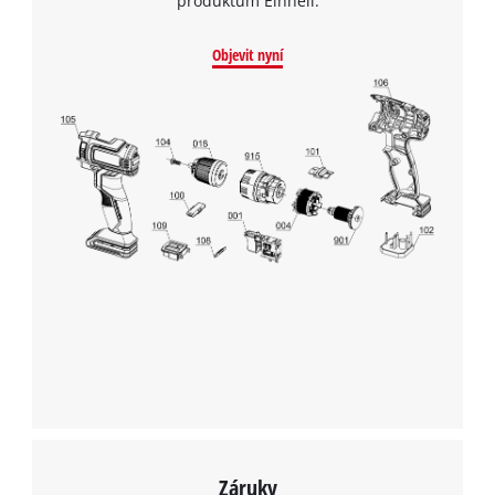
produktům Einhell.
Objevit nyní
K načtení služby Google Maps
potřebujeme váš souhlas!
This content is not permitted to load due
to trackers that are not disclosed to the
visitor. The website owner needs to setup
the site with their CMP to add this content
to the list of technologies used.
Powered by
Usercentrics Consent
Management Platform
Záruky