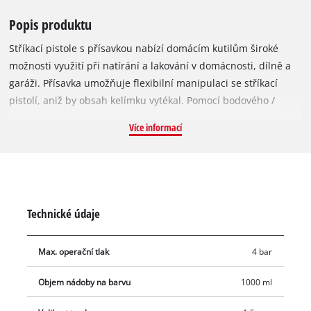
Popis produktu
Stříkací pistole s přísavkou nabízí domácím kutilům široké
možnosti využití při natírání a lakování v domácnosti, dílně a
garáži. Přísavka umožňuje flexibilní manipulaci se stříkací
pistolí, aniž by obsah kelímku vytékal. Pomocí bodového /
širokopásmového regulátoru lze stříkací obraz stříkací pistole
Více informací
přesně nastavit pro daný úkol. Otočná tryska umožňuje
plynulé nastavení širokého paprsku od horizontálního po
vertikální. Nanášenou barvu lze pečlivě dávkovat díky
regulátoru objemu barvy. Díky svému velkorysému objemu 1
litr umožňuje přísavka delší pracovní nasazení. Vsuvka pro
Technické údaje
připojení k rychlospojce na stlačený vzduch je součástí
dodávky.
Max. operační tlak
4 bar
Objem nádoby na barvu
1000 ml