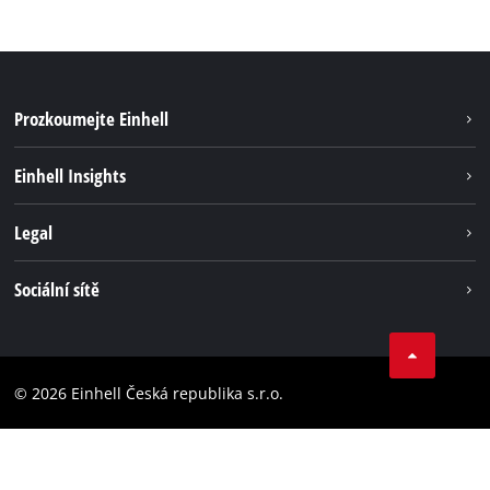
Prozkoumejte Einhell
Udržitelnost
Einhell Insights
Servis
Kariéra
Legal
Systém akumulátorů
Einhell celosvětově
Tiráž
Sociální sítě
Ochrana osobních údajů
Facebook
Dodržování předpisů
YouТube
Prohlášení o přístupnosti
© 2026 Einhell Česká republika s.r.o.
Instagram